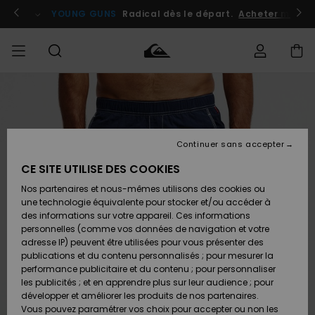
Passer
à
atuits
Se connecter / s'inscrire
YOUNG GUNS
Radical dès le départ.
Acheter maint
l'information
sur
le
produit
Accéder à
HOMME
Vêtements
Vêtements
Shop
Surf
Snow
Outlet
ma
Shop
Shop
Homme
commande
Homme
Homme
GARÇON
Continuer sans accepter
Accessoires
Accessoires
Nouveautés
Livraison
Outlet
CE SITE UTILISE DES COOKIES
FEMME
Surf
Snow
Enfant
Shop
Shop
Nos partenaires et nous-mêmes utilisons des cookies ou
Retours
Chaussures
Chaussures
A
Enfant
Enfant
une technologie équivalente pour stocker et/ou accéder à
& Tongs
& Tongs
Découvrir
SURF
des informations sur votre appareil. Ces informations
Outlet
personnelles (comme vos données de navigation et votre
Paiement
Femme
adresse IP) peuvent être utilisées pour vous présenter des
SNOW
Highlights
Snow
publications et du contenu personnalisés ; pour mesurer la
Surf
Surf
Snow
Shop
Carte
performance publicitaire et du contenu ; pour personnaliser
Femme
Cadeau
les publicités ; et en apprendre plus sur leur audience ; pour
OUTLET
développer et améliorer les produits de nos partenaires.
Communauté
Snow
Snow
Vous pouvez paramétrer vos choix pour accepter ou non les