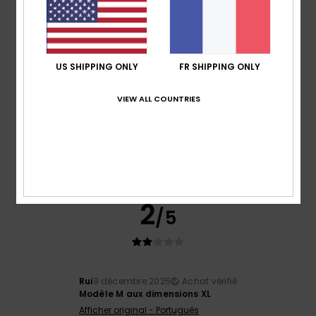
5
/5
US SHIPPING ONLY
FR SHIPPING ONLY
VIEW ALL COUNTRIES
Jaime
16 juillet 2026
Achat vérifié
Modèle inédit
Afficher original - Castellano
Confort
: 4
Rapport qualité / prix
: 3
Taille
: Grand
/5
/5
Matière
: 4
Coloris
: 5
/5
/5
Je recommande ce produit
2
/5
Rui
9 décembre 2025
Achat vérifié
Modèle M aux dimensions XL
Afficher original - Português