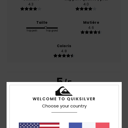
4.3
4.0
Taille
Matière
4.6
Trop petit
Trop grand
Coloris
4.8
5
/5
WELCOME TO QUIKSILVER
Choose your country
Bruno
17 juillet 2026
Achat vérifié
La matière et la qualité
Confort
: 4
Rapport qualité / prix
: 3
Taille
: Taille
/5
/5
parfaite
Matière
: 5
Coloris
: 5
/5
/5