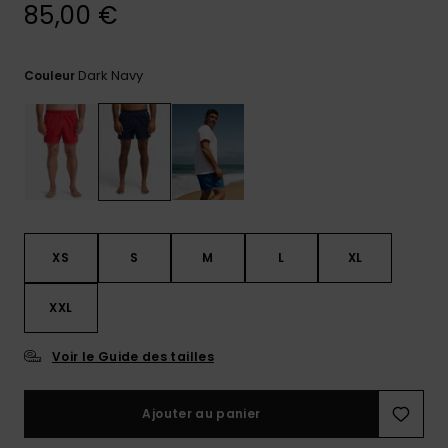
85,00 €
Trouvez
des
réponses
Dark Navy
Couleur
aux
questions
les plus
fréquentes
et notre
formulaire
de
contact.
Consulter
XS
S
M
L
XL
la FAQ
XXL
Voir le Guide des tailles
Ajouter au panier