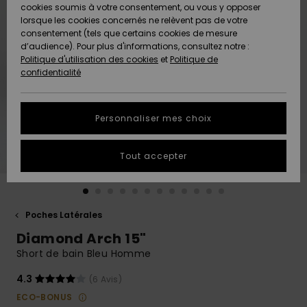
Quiksilver
A
cookies soumis à votre consentement, ou vous y opposer
Freedom
AIDE &
Découvrir
lorsque les cookies concernés ne relèvent pas de votre
CONTACT
consentement (tels que certains cookies de mesure
Nouveautés
Nouveautés
d’audience). Pour plus d'informations, consultez notre :
Protection
Politique d'utilisation des cookies
et
Politique de
des
Communauté
MAGASINS
confidentialité
données
A
A
Découvrir
Découvrir
QUIKSILVER
Guide des
APP
Personnaliser mes choix
tailles
LISTE DE
Tout accepter
SOUHAITS
Démarrez
une
conversation
pour
obtenir la
Poches Latérales
réponse la
Diamond Arch 15"
plus rapide
à votre
Short de bain Bleu Homme
question.
4.3
(6 Avis)
Démarrer
une
ECO-BONUS
conversation