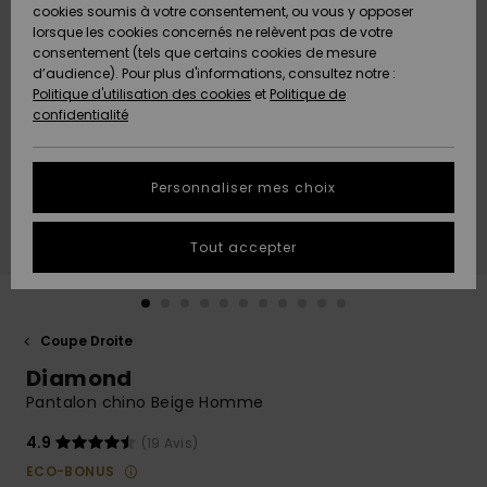
Quiksilver
A
cookies soumis à votre consentement, ou vous y opposer
Freedom
AIDE &
Découvrir
lorsque les cookies concernés ne relèvent pas de votre
CONTACT
consentement (tels que certains cookies de mesure
Nouveautés
Nouveautés
d’audience). Pour plus d'informations, consultez notre :
Protection
Politique d'utilisation des cookies
et
Politique de
des
Communauté
MAGASINS
confidentialité
données
A
A
Découvrir
Découvrir
QUIKSILVER
Guide des
APP
Personnaliser mes choix
tailles
LISTE DE
Tout accepter
SOUHAITS
Démarrez
une
conversation
pour
obtenir la
Coupe Droite
réponse la
Diamond
plus rapide
à votre
Pantalon chino Beige Homme
question.
4.9
(19 Avis)
Démarrer
une
ECO-BONUS
conversation