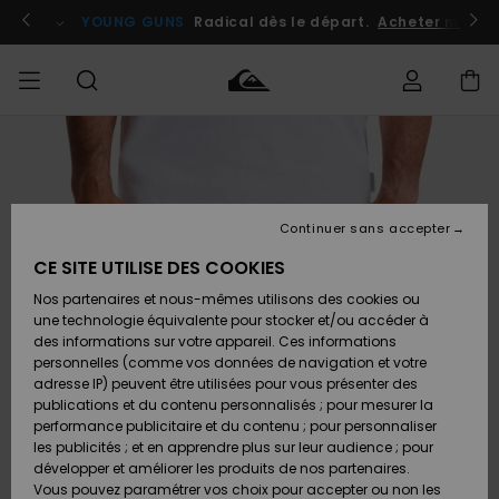
Passer
à
atuits
Se connecter / s'inscrire
YOUNG GUNS
Radical dès le départ.
Acheter maint
l'information
sur
le
produit
Accéder à
HOMME
Vêtements
Vêtements
Shop
Surf
Snow
Outlet
ma
Shop
Shop
Homme
commande
Homme
Homme
GARÇON
Continuer sans accepter
Accessoires
Accessoires
Nouveautés
Livraison
Outlet
CE SITE UTILISE DES COOKIES
FEMME
Surf
Snow
Enfant
Shop
Shop
Nos partenaires et nous-mêmes utilisons des cookies ou
Retours
Chaussures
Chaussures
A
Enfant
Enfant
une technologie équivalente pour stocker et/ou accéder à
& Tongs
& Tongs
Découvrir
SURF
des informations sur votre appareil. Ces informations
Outlet
personnelles (comme vos données de navigation et votre
Paiement
Femme
adresse IP) peuvent être utilisées pour vous présenter des
SNOW
Highlights
Snow
publications et du contenu personnalisés ; pour mesurer la
Surf
Surf
Snow
Shop
Carte
performance publicitaire et du contenu ; pour personnaliser
Femme
Cadeau
les publicités ; et en apprendre plus sur leur audience ; pour
OUTLET
développer et améliorer les produits de nos partenaires.
Communauté
Snow
Snow
Vous pouvez paramétrer vos choix pour accepter ou non les