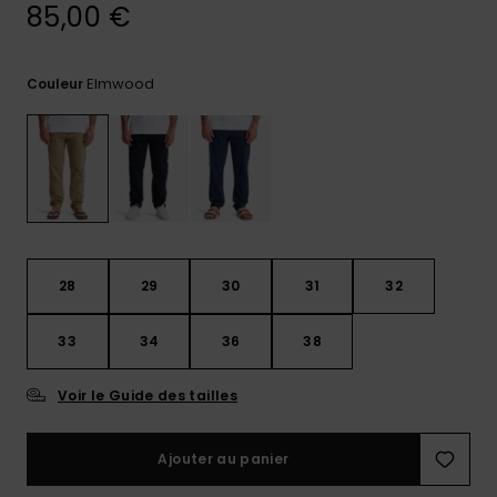
85,00 €
Trouvez
des
réponses
Elmwood
Couleur
aux
questions
les plus
fréquentes
et notre
formulaire
de
contact.
Consulter
28
29
30
31
32
la FAQ
33
34
36
38
Voir le Guide des tailles
Ajouter au panier