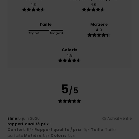
4.9
4.6
Taille
Matière
4.9
Trop petit
Trop grand
Coloris
4.9
5
/5
Eline
15 juin 2026
Achat vérifié
rapport qualité prix !
Confort
: 5
Rapport qualité / prix
: 5
Taille
: Taille
/5
/5
parfaite
Matière
: 5
Coloris
: 5
/5
/5