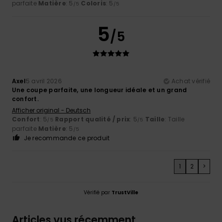
parfaite
Matière
: 5
Coloris
: 5
/5
/5
5
/5
Axel
5 avril 2026
Achat vérifié
Une coupe parfaite, une longueur idéale et un grand
confort.
Afficher original - Deutsch
Confort
: 5
Rapport qualité / prix
: 5
Taille
: Taille
/5
/5
parfaite
Matière
: 5
/5
Je recommande ce produit
1
2
>
Vérifié par
TrustVille
Articles vus récemment