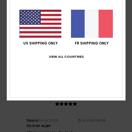
Confort
: 5
Rapport qualité / prix
: 4
Taille
: Taille
/5
/5
parfaite
Matière
: 5
Coloris
: 5
/5
/5
Je recommande ce produit
4
/5
US SHIPPING ONLY
FR SHIPPING ONLY
VIEW ALL COUNTRIES
Sébastien
13 mai 2026
Achat vérifié
un peu trop long
Taille
: Grand
Je recommande ce produit
5
/5
Saulo
3 mai 2026
Achat vérifié
Un bon sujet