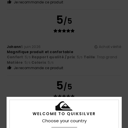
Je recommande ce produit
5
/5
Johann
5 juin 2026
Achat vérifié
Magnifique produit et confortable
Confort
: 5
Rapport qualité / prix
: 5
Taille
: Trop grand
/5
/5
Matière
: 5
Coloris
: 5
/5
/5
Je recommande ce produit
5
/5
Angel
24 mai 2026
Achat vérifié
WELCOME TO QUIKSILVER
Tout va bien, José Luis
Choose your country
Afficher original - Castellano