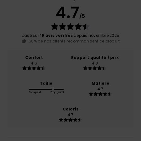
4.7
/5
basé sur
19 avis vérifiés
depuis novembre 2025
68% de nos clients recommandent ce produit
Confort
Rapport qualité / prix
4.6
4.8
Taille
Matière
4.7
Trop petit
Trop grand
Coloris
4.7