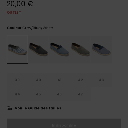
20,00 €
Trouvez
des
OUTLET
réponses
aux
Grey/blue/white
questions
Couleur
les plus
fréquentes
et notre
formulaire
de
contact.
Consulter
la FAQ
39
40
41
42
43
44
45
46
47
Voir le Guide des tailles
Indisponible