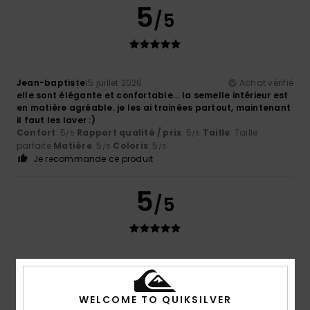
5
/5
Jean-baptiste
15 juillet 2026
Achat vérifié
elle sont élégante et confortable... la semelle intérieur est
en matière agréable. je les ai trainées partout, maintenant
il faut les laver :)
Confort
: 5
Rapport qualité / prix
: 5
Taille
: Taille
/5
/5
parfaite
Matière
: 5
Coloris
: 5
/5
/5
Je recommande ce produit
5
/5
Pedro
15 juillet 2026
Achat vérifié
Un rapport qualité-prix parfait
Afficher original - Castellano
WELCOME TO QUIKSILVER
Confort
: 4
Rapport qualité / prix
: 5
Taille
: Taille
/5
/5