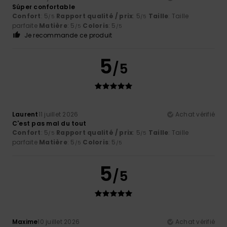
Súper confortable
Confort
: 5
Rapport qualité / prix
: 5
Taille
: Taille
/5
/5
parfaite
Matière
: 5
Coloris
: 5
/5
/5
Je recommande ce produit
5
/5
Laurent
11 juillet 2026
Achat vérifié
C'est pas mal du tout
Confort
: 5
Rapport qualité / prix
: 5
Taille
: Taille
/5
/5
parfaite
Matière
: 5
Coloris
: 5
/5
/5
5
/5
Maxime
10 juillet 2026
Achat vérifié