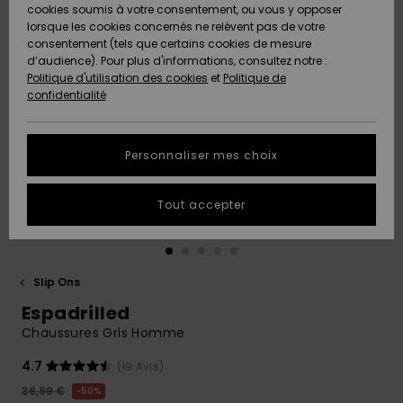
Quiksilver
A
cookies soumis à votre consentement, ou vous y opposer
Freedom
AIDE &
Découvrir
lorsque les cookies concernés ne relèvent pas de votre
CONTACT
consentement (tels que certains cookies de mesure
Nouveautés
Nouveautés
d’audience). Pour plus d'informations, consultez notre :
Protection
Politique d'utilisation des cookies
et
Politique de
des
Communauté
MAGASINS
confidentialité
données
A
A
Découvrir
Découvrir
QUIKSILVER
Guide des
APP
Personnaliser mes choix
tailles
LISTE DE
Tout accepter
SOUHAITS
Démarrez
une
conversation
pour
obtenir la
Slip Ons
réponse la
Espadrilled
plus rapide
à votre
Chaussures Gris Homme
question.
4.7
(19 Avis)
Démarrer
une
39,99 €
50%
conversation