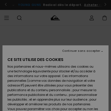
Passer
à
atuits
Se connecter / s'inscrire
YOUNG GUNS
Radical dès le départ.
Acheter maint
l'information
sur
le
produit
Accéder à
HOMME
Vêtements
Vêtements
Shop
Surf
Snow
Outlet
ma
Shop
Shop
Homme
commande
Homme
Homme
GARÇON
Continuer sans accepter
Accessoires
Accessoires
Nouveautés
Livraison
Outlet
CE SITE UTILISE DES COOKIES
FEMME
Surf
Snow
Enfant
Shop
Shop
Nos partenaires et nous-mêmes utilisons des cookies ou
Retours
Chaussures
Chaussures
A
Enfant
Enfant
une technologie équivalente pour stocker et/ou accéder à
& Tongs
& Tongs
Découvrir
SURF
des informations sur votre appareil. Ces informations
Outlet
personnelles (comme vos données de navigation et votre
Paiement
Femme
adresse IP) peuvent être utilisées pour vous présenter des
SNOW
Highlights
Snow
publications et du contenu personnalisés ; pour mesurer la
Surf
Surf
Snow
Shop
Carte
performance publicitaire et du contenu ; pour personnaliser
Femme
Cadeau
les publicités ; et en apprendre plus sur leur audience ; pour
OUTLET
développer et améliorer les produits de nos partenaires.
Communauté
Snow
Snow
Vous pouvez paramétrer vos choix pour accepter ou non les