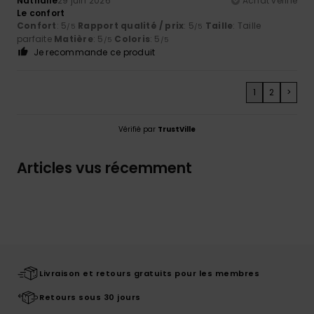
Nathalie
29 juin 2026
Achat vérifié
Le confort
Confort
: 5
Rapport qualité / prix
: 5
Taille
: Taille
/5
/5
parfaite
Matière
: 5
Coloris
: 5
/5
/5
Je recommande ce produit
1
2
>
Vérifié par
TrustVille
Articles vus récemment
Livraison et retours gratuits pour les membres
Retours sous 30 jours