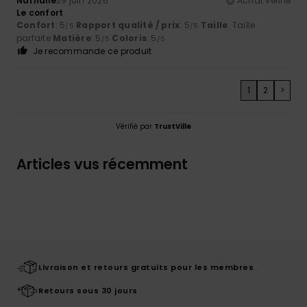
Nathalie
29 juin 2026
Achat vérifié
Le confort
Confort
: 5
Rapport qualité / prix
: 5
Taille
: Taille
/5
/5
parfaite
Matière
: 5
Coloris
: 5
/5
/5
Je recommande ce produit
1
2
>
Vérifié par
TrustVille
Articles vus récemment
Livraison et retours gratuits pour les membres
Retours sous 30 jours