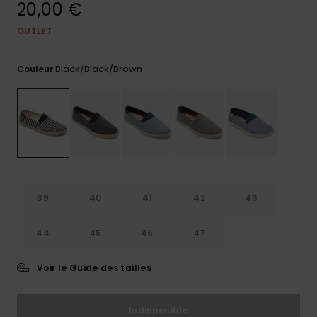
20,00 €
Trouvez
des
OUTLET
réponses
aux
Black/black/brown
questions
Couleur
les plus
fréquentes
et notre
formulaire
de
contact.
Consulter
la FAQ
39
40
41
42
43
44
45
46
47
Voir le Guide des tailles
Indisponible