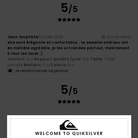
5
/5
Jean-baptiste
15 juillet 2026
Achat vérifié
elle sont élégante et confortable... la semelle intérieur est
en matière agréable. je les ai trainées partout, maintenant
il faut les laver :)
Confort
: 5
Rapport qualité / prix
: 5
Taille
: Taille
/5
/5
parfaite
Matière
: 5
Coloris
: 5
/5
/5
Je recommande ce produit
5
/5
Pedro
15 juillet 2026
Achat vérifié
Un rapport qualité-prix parfait
Afficher original - Castellano
WELCOME TO QUIKSILVER
Confort
: 4
Rapport qualité / prix
: 5
Taille
: Taille
/5
/5