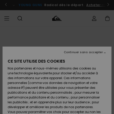
Passer
à
atuits
Se connecter / s'inscrire
YOUNG GUNS
Radical dès le départ.
Acheter maint
l'information
sur
le
produit
Accéder à
HOMME
Vêtements
Vêtements
Shop
Surf
Snow
Outlet
ma
Shop
Shop
Homme
commande
Homme
Homme
GARÇON
Continuer sans accepter
Accessoires
Accessoires
Nouveautés
Livraison
Outlet
CE SITE UTILISE DES COOKIES
FEMME
Surf
Snow
Enfant
Shop
Shop
Nos partenaires et nous-mêmes utilisons des cookies ou
Retours
Chaussures
Chaussures
A
Enfant
Enfant
une technologie équivalente pour stocker et/ou accéder à
& Tongs
& Tongs
Découvrir
SURF
des informations sur votre appareil. Ces informations
Outlet
personnelles (comme vos données de navigation et votre
Paiement
Femme
adresse IP) peuvent être utilisées pour vous présenter des
SNOW
Highlights
Snow
publications et du contenu personnalisés ; pour mesurer la
Surf
Surf
Snow
Shop
Carte
performance publicitaire et du contenu ; pour personnaliser
Femme
Cadeau
les publicités ; et en apprendre plus sur leur audience ; pour
OUTLET
développer et améliorer les produits de nos partenaires.
Communauté
Snow
Snow
Vous pouvez paramétrer vos choix pour accepter ou non les