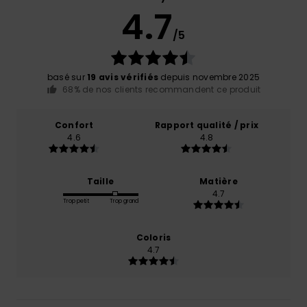
4.7
/5
basé sur
19 avis vérifiés
depuis novembre 2025
68% de nos clients recommandent ce produit
Confort
Rapport qualité / prix
4.6
4.8
Taille
Matière
4.7
Trop petit
Trop grand
Coloris
4.7