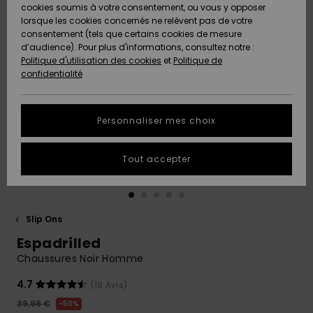
Quiksilver
A
cookies soumis à votre consentement, ou vous y opposer
Freedom
AIDE &
Découvrir
lorsque les cookies concernés ne relèvent pas de votre
CONTACT
consentement (tels que certains cookies de mesure
Nouveautés
Nouveautés
d’audience). Pour plus d'informations, consultez notre :
Protection
Politique d'utilisation des cookies
et
Politique de
des
Communauté
MAGASINS
confidentialité
données
A
A
Découvrir
Découvrir
QUIKSILVER
Guide des
APP
Personnaliser mes choix
tailles
LISTE DE
Tout accepter
SOUHAITS
Démarrez
une
conversation
pour
obtenir la
Slip Ons
réponse la
Espadrilled
plus rapide
à votre
Chaussures Noir Homme
question.
4.7
(19 Avis)
Démarrer
une
39,99 €
50%
conversation