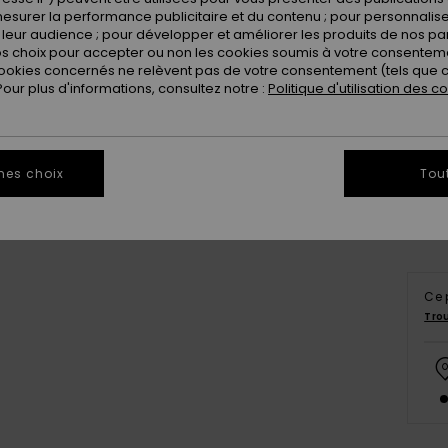
esurer la performance publicitaire et du contenu ; pour personnaliser 
leur audience ; pour développer et améliorer les produits de nos pa
 choix pour accepter ou non les cookies soumis à votre consenteme
ookies concernés ne relèvent pas de votre consentement (tels que c
ur plus d'informations, consultez notre :
Politique d'utilisation des c
8
Vo
mes choix
Tou
Ce 
Tro