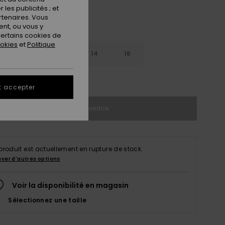
les publicités ; et
rtenaires. Vous
nt, ou vous y
ertains cookies de
ookies
et
Politique
10
12
14
16
ir le Guide des tailles
t accepter
Indisponible
produit est actuellement en rupture de stock.
uver d'autres options
Voir la disponibilité en magasin
Sélectionnez une taille