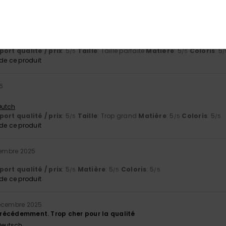
érifié
26 janvier 2026
ial
 Castellano
ort qualité / prix
: 5
Taille
: Taille parfaite
Matière
: 5
Coloris
: 5
/5
/5
/
e ce produit
26
 Dutch
ort qualité / prix
: 5
Taille
: Trop grand
Matière
: 5
Coloris
: 5
/5
/5
/5
e ce produit
embre 2025
ort qualité / prix
: 5
Matière
: 5
Coloris
: 5
/5
/5
/5
e ce produit
écembre 2025
 précédemment. Trop cher pour la qualité
 Deutsch