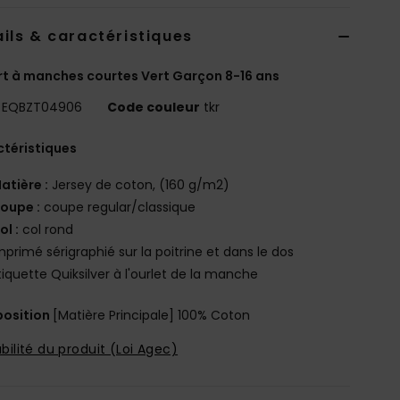
ils & caractéristiques
rt à manches courtes Vert Garçon 8-16 ans
EQBZT04906
Code couleur
tkr
téristiques
atière :
Jersey de coton, (160 g/m2)
oupe :
coupe regular/classique
ol :
col rond
mprimé sérigraphié sur la poitrine et dans le dos
tiquette Quiksilver à l'ourlet de la manche
osition
[Matière Principale] 100% Coton
bilité du produit (Loi Agec)