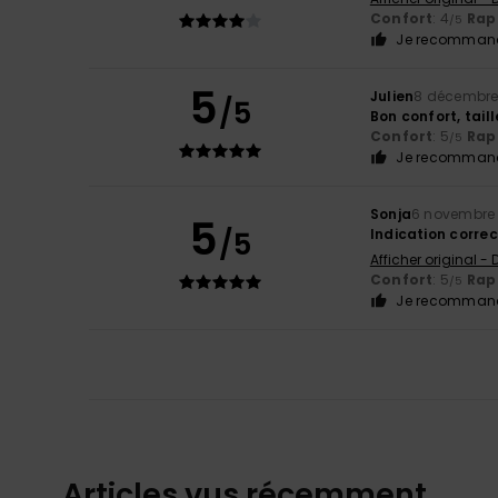
Confort
: 4
Rapp
/5
Je recommand
5
Julien
8 décembre
/5
Bon confort, tail
Confort
: 5
Rapp
/5
Je recommand
Sonja
6 novembre
5
/5
Indication correc
Afficher original -
Confort
: 5
Rapp
/5
Je recommand
Articles vus récemment