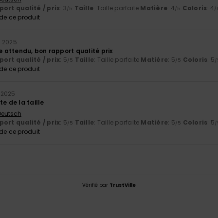
ort qualité / prix
: 3
Taille
: Taille parfaite
Matière
: 4
Coloris
: 4
/5
/5
/
e ce produit
 2025
le attendu, bon rapport qualité prix
ort qualité / prix
: 5
Taille
: Taille parfaite
Matière
: 5
Coloris
: 5
/5
/5
/
e ce produit
 2025
te de la taille
 Deutsch
ort qualité / prix
: 5
Taille
: Taille parfaite
Matière
: 5
Coloris
: 5
/5
/5
/
e ce produit
Vérifié par
TrustVille