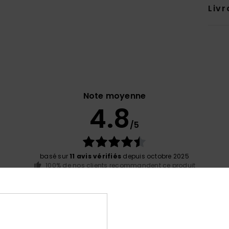
Livr
Note moyenne
4.8
/5
basé sur
11 avis vérifiés
depuis octobre 2025
100% de nos clients recommandent ce produit
port qualité / prix
Taille
Matiè
4.5
4.8
Trop petit
Trop grand