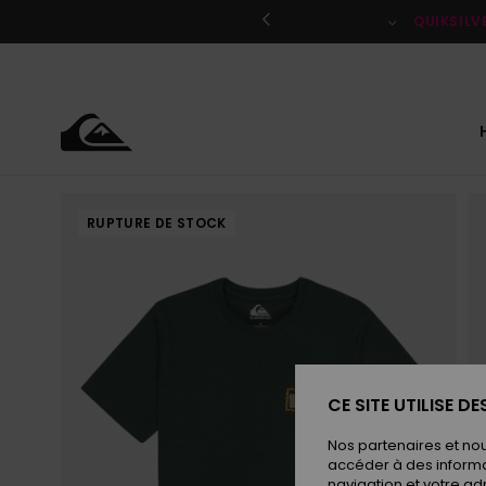
Passer
à
QUIKSILV
l'information
sur
le
produit
RUPTURE DE STOCK
CE SITE UTILISE D
Nos partenaires et no
accéder à des informa
navigation et votre ad