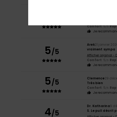
Client anonyme v
5
/5
Le design est gén
Afficher original -
Confort
: 5
Rapp
/5
Je recommand
Arek
21 janvier 20
5
/5
vraiment sympa
Afficher original -
Confort
: 5
Rapp
/5
Je recommand
5
Clemence
29 déc
/5
Très bien
Confort
: 5
Rapp
/5
Je recommand
Dr. Katharina
9 d
4
/5
S. Le pull décrit
Afficher original -