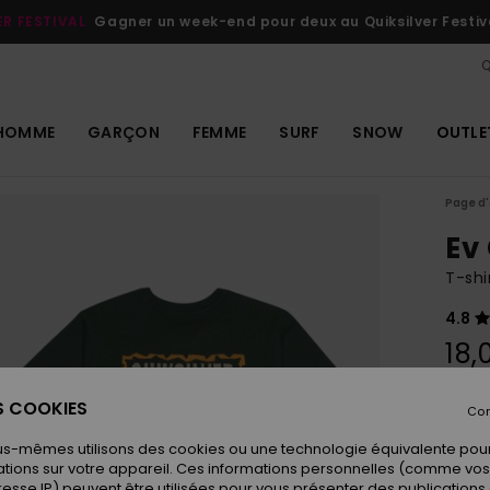
ER FESTIVAL
Gagner un week-end pour deux au Quiksilver Festiv
Q
HOMME
GARÇON
FEMME
SURF
SNOW
OUTLE
Page d'
Ev
T-shi
4.8
18,
ES COOKIES
Con
Coule
us-mêmes utilisons des cookies ou une technologie équivalente pour
tions sur votre appareil. Ces informations personnelles (comme v
resse IP) peuvent être utilisées pour vous présenter des publications