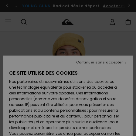
Passer
à
atuits
Se connecter / s'inscrire
YOUNG GUNS
Radical dès le départ.
Acheter maint
l'information
sur
le
produit
Accéder à
HOMME
Vêtements
Vêtements
Shop
Surf
Snow
Outlet
ma
Shop
Shop
Homme
commande
Homme
Homme
GARÇON
Continuer sans accepter
Accessoires
Accessoires
Nouveautés
Livraison
Outlet
CE SITE UTILISE DES COOKIES
FEMME
Surf
Snow
Enfant
Shop
Shop
Nos partenaires et nous-mêmes utilisons des cookies ou
Retours
Chaussures
Chaussures
A
Enfant
Enfant
une technologie équivalente pour stocker et/ou accéder à
& Tongs
& Tongs
Découvrir
SURF
des informations sur votre appareil. Ces informations
Outlet
personnelles (comme vos données de navigation et votre
Paiement
Femme
adresse IP) peuvent être utilisées pour vous présenter des
SNOW
Highlights
Snow
publications et du contenu personnalisés ; pour mesurer la
Surf
Surf
Snow
Shop
Carte
performance publicitaire et du contenu ; pour personnaliser
Femme
Cadeau
les publicités ; et en apprendre plus sur leur audience ; pour
OUTLET
développer et améliorer les produits de nos partenaires.
Communauté
Snow
Snow
Vous pouvez paramétrer vos choix pour accepter ou non les