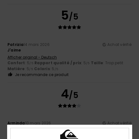
5
/5
Patrizia
14 mars 2026
Achat vérifié
J'aime
Afficher original - Deutsch
Confort
: 5
Rapport qualité / prix
: 5
Taille
: Trop petit
/5
/5
Matière
: 5
Coloris
: 5
/5
/5
Je recommande ce produit
4
/5
Arminda
10 mars 2026
Achat vérifié
Super produit :)
Afficher original - Português