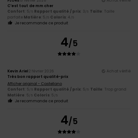
FLORE
13 février 2026
Achat vérifié
C’est tout de mm cher
Confort
: 5
Rapport qualité / prix
: 3
Taille
: Taille
/5
/5
parfaite
Matière
: 5
Coloris
: 4
/5
/5
Je recommande ce produit
4
/5
Kevin Ariel
2 février 2026
Achat vérifié
Très bon rapport qualité-prix
Afficher original - Castellano
Confort
: 5
Rapport qualité / prix
: 5
Taille
: Trop grand
/5
/5
Matière
: 5
Coloris
: 5
/5
/5
Je recommande ce produit
4
/5