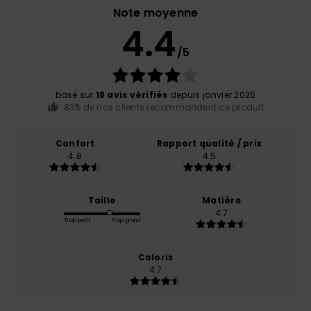
Note moyenne
4.4
/5
basé sur
18 avis vérifiés
depuis janvier 2026
83% de nos clients recommandent ce produit
Confort
Rapport qualité / prix
4.8
4.5
Taille
Matière
4.7
Trop petit
Trop grand
Coloris
4.7