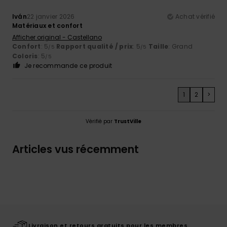
Iván
22 janvier 2026
Achat vérifié
Matériaux et confort
Afficher original - Castellano
Confort
: 5
Rapport qualité / prix
: 5
Taille
: Grand
/5
/5
Coloris
: 5
/5
Je recommande ce produit
1
2
>
Vérifié par
TrustVille
Articles vus récemment
Livraison et retours gratuits pour les membres