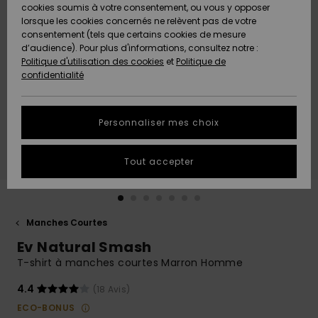
Quiksilver
A
cookies soumis à votre consentement, ou vous y opposer
Freedom
AIDE &
Découvrir
lorsque les cookies concernés ne relèvent pas de votre
CONTACT
consentement (tels que certains cookies de mesure
Nouveautés
Nouveautés
d’audience). Pour plus d'informations, consultez notre :
Protection
Politique d'utilisation des cookies
et
Politique de
des
Communauté
MAGASINS
confidentialité
données
A
A
Découvrir
Découvrir
QUIKSILVER
Guide des
APP
Personnaliser mes choix
tailles
LISTE DE
Tout accepter
SOUHAITS
Démarrez
une
conversation
pour
obtenir la
Manches Courtes
réponse la
Ev Natural Smash
plus rapide
à votre
T-shirt à manches courtes Marron Homme
question.
4.4
(18 Avis)
Démarrer
une
ECO-BONUS
conversation