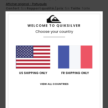
Afficher original - Português
Confort
: 5
Rapport qualité / prix
: 5
Taille
: Taille
/5
/5
parfaite
Matière
: 5
Coloris
: 5
/5
/5
Je recommande ce produit
WELCOME TO QUIKSILVER
4
Choose your country
/5
Corinna
16 juillet 2026
Achat vérifié
Bonne qualité
Afficher original - Italiano
Taille
: Taille parfaite
US SHIPPING ONLY
FR SHIPPING ONLY
3
/5
VIEW ALL COUNTRIES
Jose María
13 juillet 2026
Achat vérifié