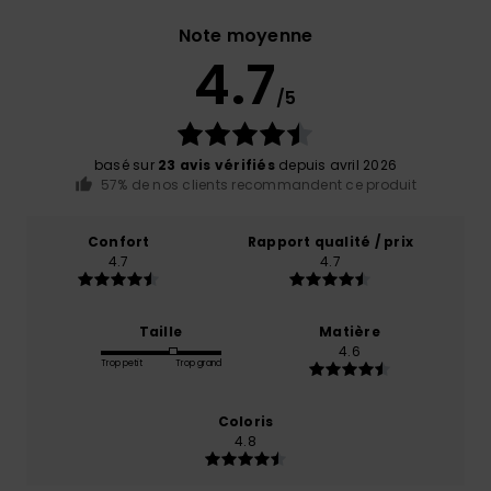
Note moyenne
4.7
/5
basé sur
23 avis vérifiés
depuis avril 2026
57% de nos clients recommandent ce produit
Confort
Rapport qualité / prix
4.7
4.7
Taille
Matière
4.6
Trop petit
Trop grand
Coloris
4.8