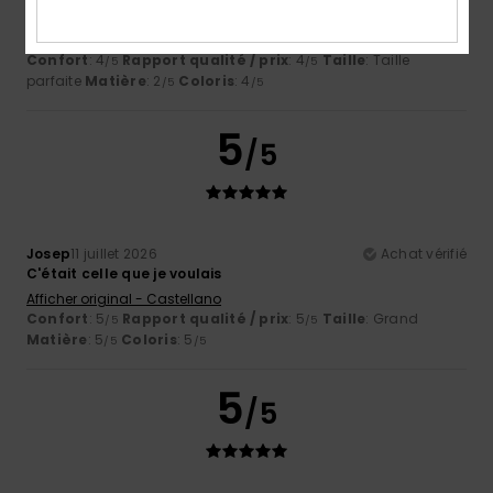
Le tissu semble trop fin
Afficher original - Castellano
Confort
: 4
Rapport qualité / prix
: 4
Taille
: Taille
/5
/5
parfaite
Matière
: 2
Coloris
: 4
/5
/5
5
/5
Josep
11 juillet 2026
Achat vérifié
C'était celle que je voulais
Afficher original - Castellano
Confort
: 5
Rapport qualité / prix
: 5
Taille
: Grand
/5
/5
Matière
: 5
Coloris
: 5
/5
/5
5
/5