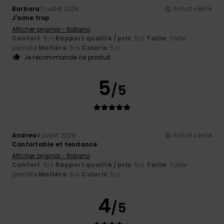
Barbara
11 juillet 2026
Achat vérifié
J'aime trop
Afficher original - Italiano
Confort
: 5
Rapport qualité / prix
: 5
Taille
: Taille
/5
/5
parfaite
Matière
: 5
Coloris
: 5
/5
/5
Je recommande ce produit
5
/5
Andrea
9 juillet 2026
Achat vérifié
Confortable et tendance
Afficher original - Italiano
Confort
: 5
Rapport qualité / prix
: 5
Taille
: Taille
/5
/5
parfaite
Matière
: 5
Coloris
: 5
/5
/5
4
/5