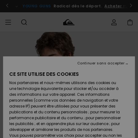
Passer
à
atuits
Se connecter / s'inscrire
YOUNG GUNS
Radical dès le départ.
Acheter maint
l'information
sur
le
produit
Accéder à
HOMME
Vêtements
Vêtements
Shop
Surf
Snow
Outlet
ma
Shop
Shop
Homme
commande
Homme
Homme
GARÇON
Continuer sans accepter
Accessoires
Accessoires
Nouveautés
Livraison
Outlet
CE SITE UTILISE DES COOKIES
FEMME
Surf
Snow
Enfant
Shop
Shop
Nos partenaires et nous-mêmes utilisons des cookies ou
Retours
Chaussures
Chaussures
A
Enfant
Enfant
une technologie équivalente pour stocker et/ou accéder à
& Tongs
& Tongs
Découvrir
SURF
des informations sur votre appareil. Ces informations
Outlet
personnelles (comme vos données de navigation et votre
Paiement
Femme
adresse IP) peuvent être utilisées pour vous présenter des
SNOW
Highlights
Snow
publications et du contenu personnalisés ; pour mesurer la
Surf
Surf
Snow
Shop
Carte
performance publicitaire et du contenu ; pour personnaliser
Femme
Cadeau
les publicités ; et en apprendre plus sur leur audience ; pour
OUTLET
développer et améliorer les produits de nos partenaires.
Communauté
Snow
Snow
Vous pouvez paramétrer vos choix pour accepter ou non les