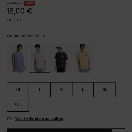
30,00 €
40%
Trouvez
18,00 €
des
réponses
OUTLET
aux
questions
les plus
Snow White
Couleur
fréquentes
et notre
formulaire
de
contact.
Consulter
la FAQ
XS
S
M
L
XL
XXL
Voir le Guide des tailles