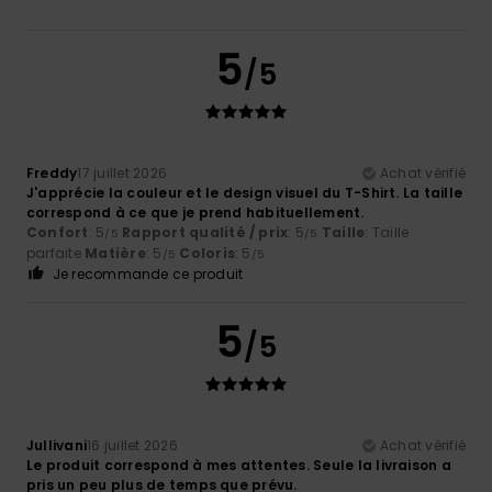
5
/5
Freddy
17 juillet 2026
Achat vérifié
J'apprécie la couleur et le design visuel du T-Shirt. La taille
correspond à ce que je prend habituellement.
Confort
: 5
Rapport qualité / prix
: 5
Taille
: Taille
/5
/5
parfaite
Matière
: 5
Coloris
: 5
/5
/5
Je recommande ce produit
5
/5
Jullivani
16 juillet 2026
Achat vérifié
Le produit correspond à mes attentes. Seule la livraison a
pris un peu plus de temps que prévu.