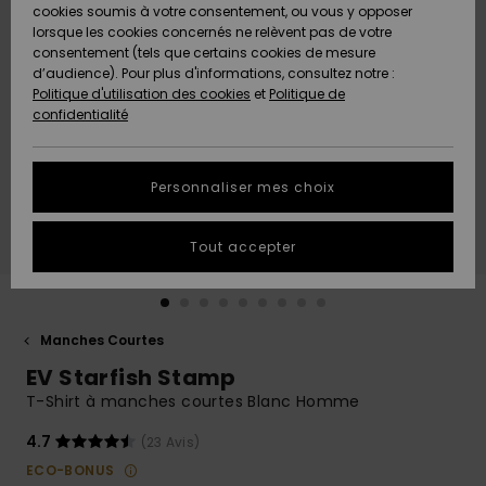
Quiksilver
A
cookies soumis à votre consentement, ou vous y opposer
Freedom
AIDE &
Découvrir
lorsque les cookies concernés ne relèvent pas de votre
CONTACT
consentement (tels que certains cookies de mesure
Nouveautés
Nouveautés
d’audience). Pour plus d'informations, consultez notre :
Protection
Politique d'utilisation des cookies
et
Politique de
des
Communauté
MAGASINS
confidentialité
données
A
A
Découvrir
Découvrir
QUIKSILVER
Guide des
APP
Personnaliser mes choix
tailles
LISTE DE
Tout accepter
SOUHAITS
Démarrez
une
conversation
pour
obtenir la
Manches Courtes
réponse la
EV Starfish Stamp
plus rapide
à votre
T-Shirt à manches courtes Blanc Homme
question.
4.7
(23 Avis)
Démarrer
une
ECO-BONUS
conversation