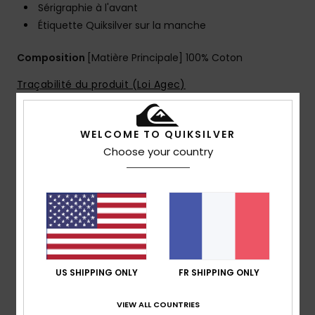
Sérigraphie à l'avant
Étiquette Quiksilver sur la manche
Composition
[Matière Principale] 100% Coton
Traçabilité du produit (Loi Agec)
WELCOME TO QUIKSILVER
Livraison & Retours
Choose your country
Avis clients
Note moyenne
5.0
US SHIPPING ONLY
FR SHIPPING ONLY
/5
VIEW ALL COUNTRIES