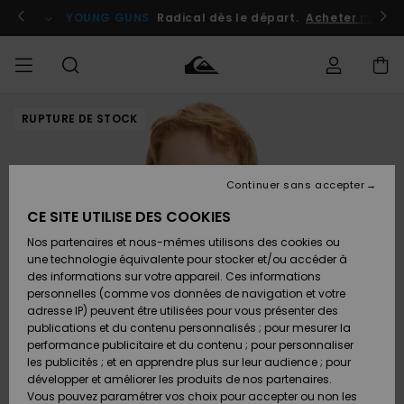
Passer
à
atuits
Se connecter / s'inscrire
YOUNG GUNS
Radical dès le départ.
Acheter maint
l'information
sur
le
produit
RUPTURE DE STOCK
Accéder à
HOMME
Vêtements
Vêtements
Shop
Surf
Snow
Outlet
ma
Shop
Shop
Homme
commande
Homme
Homme
GARÇON
Continuer sans accepter
Accessoires
Accessoires
Nouveautés
Livraison
Outlet
CE SITE UTILISE DES COOKIES
FEMME
Surf
Snow
Enfant
Shop
Shop
Nos partenaires et nous-mêmes utilisons des cookies ou
Retours
Chaussures
Chaussures
A
Enfant
Enfant
une technologie équivalente pour stocker et/ou accéder à
& Tongs
& Tongs
Découvrir
SURF
des informations sur votre appareil. Ces informations
Outlet
personnelles (comme vos données de navigation et votre
Paiement
Femme
adresse IP) peuvent être utilisées pour vous présenter des
SNOW
Highlights
Snow
publications et du contenu personnalisés ; pour mesurer la
Surf
Surf
Snow
Shop
Carte
performance publicitaire et du contenu ; pour personnaliser
Femme
Cadeau
les publicités ; et en apprendre plus sur leur audience ; pour
OUTLET
développer et améliorer les produits de nos partenaires.
Communauté
Snow
Snow
Vous pouvez paramétrer vos choix pour accepter ou non les