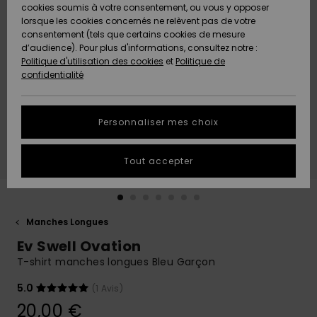
Quiksilver
A
cookies soumis à votre consentement, ou vous y opposer
Freedom
AIDE &
Découvrir
lorsque les cookies concernés ne relèvent pas de votre
CONTACT
consentement (tels que certains cookies de mesure
Nouveautés
Nouveautés
d’audience). Pour plus d'informations, consultez notre :
Protection
Politique d'utilisation des cookies
et
Politique de
des
Communauté
MAGASINS
confidentialité
données
A
A
Découvrir
Découvrir
QUIKSILVER
Guide des
APP
Personnaliser mes choix
tailles
LISTE DE
Tout accepter
SOUHAITS
Démarrez
une
conversation
pour
obtenir la
Manches Longues
réponse la
Ev Swell Ovation
plus rapide
à votre
T-shirt manches longues Bleu Garçon
question.
5.0
(1 Avis)
Démarrer
une
20,00 €
conversation