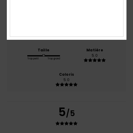
basé sur
1 avis vérifiés
depuis janvier 2026
100% de nos clients recommandent ce produit
Confort
Rapport qualité / prix
5.0
NaN
Taille
Matière
5.0
Trop petit
Trop grand
Coloris
5.0
5
/5