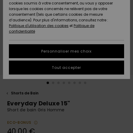
Quiksilver
A
cookies soumis à votre consentement, ou vous y opposer
Freedom
AIDE &
Découvrir
lorsque les cookies concernés ne relèvent pas de votre
CONTACT
consentement (tels que certains cookies de mesure
Nouveautés
Nouveautés
d’audience). Pour plus d'informations, consultez notre :
Protection
Politique d'utilisation des cookies
et
Politique de
des
Communauté
MAGASINS
confidentialité
données
A
A
Découvrir
Découvrir
QUIKSILVER
Guide des
APP
Personnaliser mes choix
tailles
LISTE DE
Tout accepter
SOUHAITS
Démarrez
une
conversation
pour
obtenir la
Shorts de Bain
réponse la
Everyday Deluxe 15"
plus rapide
à votre
Short de bain Gris Homme
question.
ECO-BONUS
Démarrer
une
40,00 €
conversation