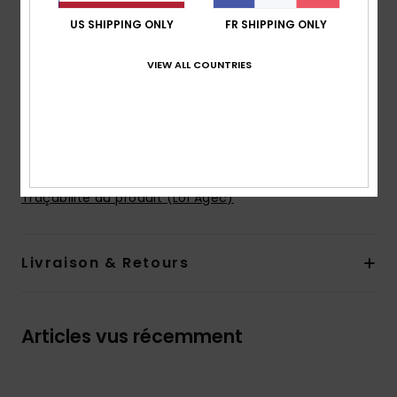
serrage
US SHIPPING ONLY
FR SHIPPING ONLY
Longueur :
15", coupe courte
Poches :
poches à ouverture latérale
VIEW ALL COUNTRIES
Poches à l'arrière
Autres caractéristiques :
doublure slip en mesh à
l’intérieur
Composition
70% polyester recyclé, 30% polyester
Traçabilité du produit (Loi Agec)
Livraison & Retours
Articles vus récemment