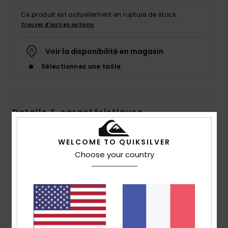
Ce produit est actuellement en rupture de stock.
Trouver d'autres options
Voir la disponibilité en magasin
Sélectionnez une taille
Details & caractéristiques
Short de bain Gris Homme
WELCOME TO QUIKSILVER
Style
EQYJV04019
Code couleur
szph
Choose your country
Caractéristiques
Matière :
matière supersuede recyclée en polyester
Taille :
taille classique
Système de fermeture :
Fermeture par cordon de