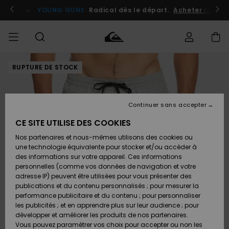
Passer
à
atuits
Se connecter / s'inscrire
YOUNG GUNS
Radical dès le départ.
Acheter maint
l'information
sur
le
produit
RUPTURE DE STOCK
Accéder à
HOMME
Vêtements
Vêtements
Shop
Surf
Snow
Outlet
ma
Shop
Shop
Homme
commande
Homme
Homme
GARÇON
Continuer sans accepter
Accessoires
Accessoires
Nouveautés
Livraison
Outlet
CE SITE UTILISE DES COOKIES
FEMME
Surf
Snow
Enfant
Shop
Shop
Nos partenaires et nous-mêmes utilisons des cookies ou
Retours
Chaussures
Chaussures
A
Enfant
Enfant
une technologie équivalente pour stocker et/ou accéder à
& Tongs
& Tongs
Découvrir
SURF
des informations sur votre appareil. Ces informations
Outlet
personnelles (comme vos données de navigation et votre
Paiement
Femme
adresse IP) peuvent être utilisées pour vous présenter des
SNOW
Highlights
Snow
publications et du contenu personnalisés ; pour mesurer la
Surf
Surf
Snow
Shop
Carte
performance publicitaire et du contenu ; pour personnaliser
Femme
Cadeau
les publicités ; et en apprendre plus sur leur audience ; pour
OUTLET
développer et améliorer les produits de nos partenaires.
Communauté
Snow
Snow
Vous pouvez paramétrer vos choix pour accepter ou non les