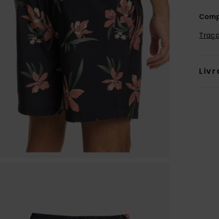
Comp
Traça
Livr