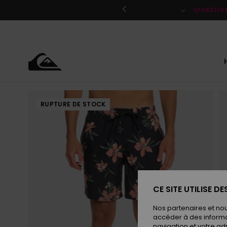
Passer
à
QUIKSILV
l'information
sur
le
produit
RUPTURE DE STOCK
CE SITE UTILISE D
Nos partenaires et no
accéder à des informa
navigation et votre ad