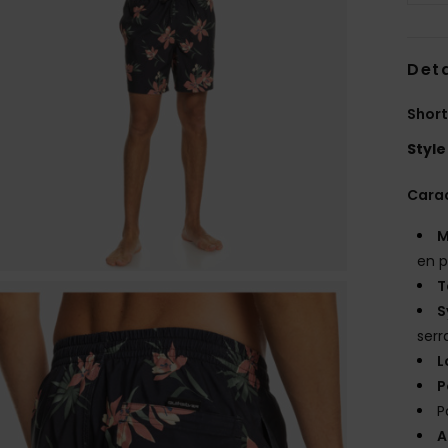
Deta
Short
Style
Carac
M
en p
T
S
serr
L
P
P
A