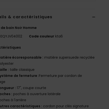
ils & caractéristiques
 de bain Noir Homme
EQYJV04002
Code couleur
kta6
téristiques
atière écoresponsable :
matière supersuede recyclée
olyester
aille :
taille classique
ystème de fermeture :
Fermeture par cordon de
age
ongueur :
17", coupe courte
oches :
poches à ouverture latérale
oches à l'arrière
utres caractéristiques :
cordon pour clés signature