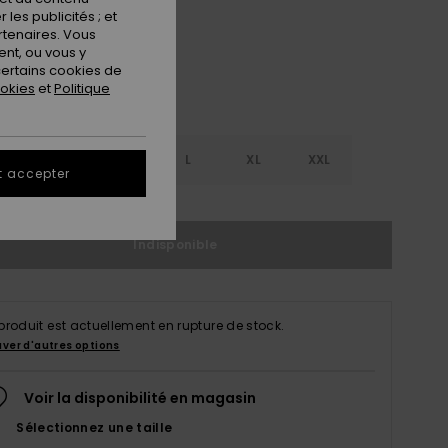
les publicités ; et
rtenaires. Vous
nt, ou vous y
ertains cookies de
ookies
et
Politique
S
S
M
L
XL
XXL
t accepter
Indisponible
produit est actuellement en rupture de stock.
uver d'autres options
Voir la disponibilité en magasin
Sélectionnez une taille