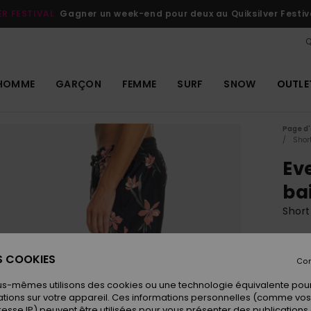
ER FESTIVAL
Gagner un week-end pour deux au Quiksilver Festiv
Q
HOMME
GARÇON
FEMME
SURF
SNOW
OUTLE
Page d'
Shor
Ev
ba
Shor
ECO-
52,
ES COOKIES
Con
us-mêmes utilisons des cookies ou une technologie équivalente pour
tions sur votre appareil. Ces informations personnelles (comme v
Coule
resse IP) peuvent être utilisées pour vous présenter des publications