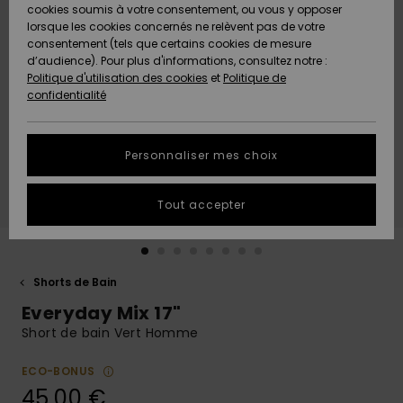
Quiksilver
A
cookies soumis à votre consentement, ou vous y opposer
Freedom
AIDE &
Découvrir
lorsque les cookies concernés ne relèvent pas de votre
CONTACT
consentement (tels que certains cookies de mesure
Nouveautés
Nouveautés
d’audience). Pour plus d'informations, consultez notre :
Protection
Politique d'utilisation des cookies
et
Politique de
des
Communauté
MAGASINS
confidentialité
données
A
A
Découvrir
Découvrir
QUIKSILVER
Guide des
APP
Personnaliser mes choix
tailles
LISTE DE
Tout accepter
SOUHAITS
Démarrez
une
conversation
pour
obtenir la
Shorts de Bain
réponse la
Everyday Mix 17"
plus rapide
à votre
Short de bain Vert Homme
question.
ECO-BONUS
Démarrer
une
45,00 €
conversation