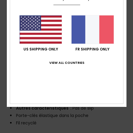
empreinte carbone faible
Ce produit a été fabriqué à partir de chutes de
production et de textiles recyclés, un pas de plus vers
une production circulaire.
Revêtement :
Traitement hydrophobe sans PFC
Coupe :
Coupe droite, style intemporel
Longueur :
Couture extérieure de 43,2 cm, coupe
US SHIPPING ONLY
FR SHIPPING ONLY
courte
VIEW ALL COUNTRIES
Taille :
Taille classique confortable
Fermeture :
fermeture par cordon de serrage fixe
Braguette :
Pas de braguette
Poches :
poches à ouverture latérale
Poche arrière à scratch
Logotage :
Logo emblématique Mountain & Wave
Autres caractéristiques :
Pas de slip
Porte-clés élastique dans la poche
Fil recyclé