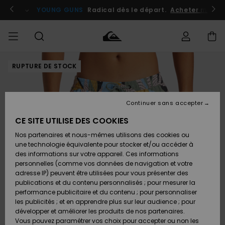
Passer
à
atuits
Se connecter / s'inscrire
YOUNG GUNS
Radical dès le départ.
Acheter maint
l'information
sur
le
produit
RUPTURE DE STOCK
Accéder à
HOMME
Vêtements
Vêtements
Shop
Surf
Snow
Outlet
ma
Shop
Shop
Homme
commande
Homme
Homme
GARÇON
Continuer sans accepter
Accessoires
Accessoires
Nouveautés
Livraison
Outlet
CE SITE UTILISE DES COOKIES
FEMME
Surf
Snow
Enfant
Shop
Shop
Nos partenaires et nous-mêmes utilisons des cookies ou
Retours
Chaussures
Chaussures
A
Enfant
Enfant
une technologie équivalente pour stocker et/ou accéder à
& Tongs
& Tongs
Découvrir
SURF
des informations sur votre appareil. Ces informations
Outlet
personnelles (comme vos données de navigation et votre
Paiement
Femme
adresse IP) peuvent être utilisées pour vous présenter des
SNOW
Highlights
Snow
publications et du contenu personnalisés ; pour mesurer la
Surf
Surf
Snow
Shop
Carte
performance publicitaire et du contenu ; pour personnaliser
Femme
Cadeau
les publicités ; et en apprendre plus sur leur audience ; pour
OUTLET
développer et améliorer les produits de nos partenaires.
Communauté
Snow
Snow
Vous pouvez paramétrer vos choix pour accepter ou non les