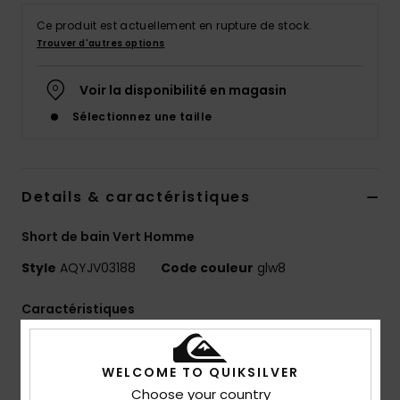
Ce produit est actuellement en rupture de stock.
Trouver d'autres options
Voir la disponibilité en magasin
Sélectionnez une taille
Details & caractéristiques
Short de bain Vert Homme
Style
AQYJV03188
Code couleur
glw8
Caractéristiques
Matière :
Matière Super Suede 100% polyester
recyclé
WELCOME TO QUIKSILVER
Maintenir un niveau de performance élevé et une
Choose your country