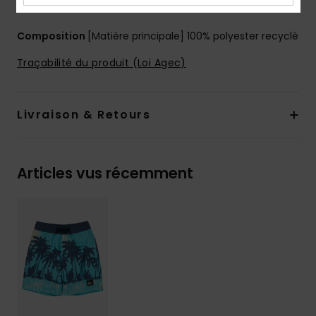
Porte-clés élastique dans la poche
Composition
[Matière principale] 100% polyester recyclé
Traçabilité du produit (Loi Agec)
Livraison & Retours
Articles vus récemment