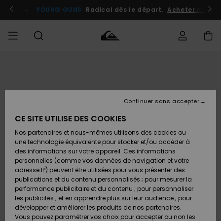
Passer
à
atuits
Se connecter / s'inscrire
YOUNG GUNS
Radical dès le départ.
Acheter maint
l'information
sur
le
produit
Accéder à
HOMME
Vêtements
Vêtements
Shop
Surf
Snow
Outlet
ma
Shop
Shop
Homme
commande
Homme
Homme
GARÇON
Continuer sans accepter
Accessoires
Accessoires
Nouveautés
Livraison
Outlet
CE SITE UTILISE DES COOKIES
FEMME
Surf
Snow
Enfant
Shop
Shop
Nos partenaires et nous-mêmes utilisons des cookies ou
Retours
Chaussures
Chaussures
A
Enfant
Enfant
une technologie équivalente pour stocker et/ou accéder à
& Tongs
& Tongs
Découvrir
SURF
des informations sur votre appareil. Ces informations
Outlet
personnelles (comme vos données de navigation et votre
Paiement
Femme
adresse IP) peuvent être utilisées pour vous présenter des
SNOW
Highlights
Snow
publications et du contenu personnalisés ; pour mesurer la
Surf
Surf
Snow
Shop
Carte
performance publicitaire et du contenu ; pour personnaliser
Femme
Cadeau
les publicités ; et en apprendre plus sur leur audience ; pour
OUTLET
développer et améliorer les produits de nos partenaires.
Communauté
Snow
Snow
Vous pouvez paramétrer vos choix pour accepter ou non les