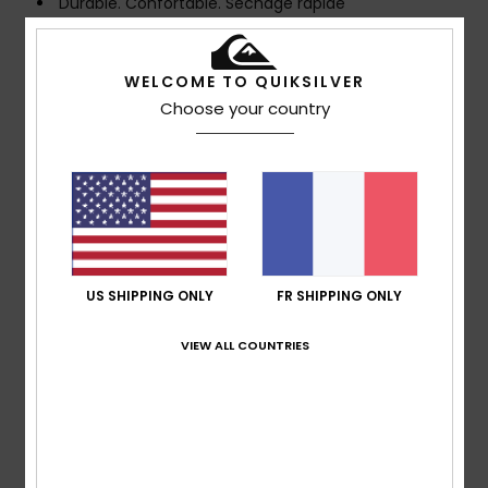
Durable. Confortable. Séchage rapide
Made Better
Fabriqué avec 45 % de fibres de polyester recyclées
WELCOME TO QUIKSILVER
provenant de déchets textiles et 45 % de bouteilles en
Choose your country
plastique
Traitement déperlant durable sans PFC
Matière :
Tissu Everyday, polyester recyclé [125
g/m2]
CARACTÉRISTIQUES
Coupe :
coupe droite sur la jambe
Style intemporel
US SHIPPING ONLY
FR SHIPPING ONLY
Braguette :
non
Taille :
taille élastique
VIEW ALL COUNTRIES
Longueur :
13"
Fermeture:
cordon de serrage à la taille
Poches :
poches à ouverture latérale
Poche arrière appliquée
Logo iconique Montagne et Vague