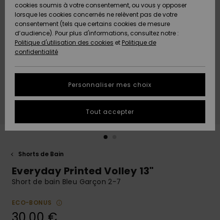
Quiksilver
A
cookies soumis à votre consentement, ou vous y opposer
Freedom
AIDE &
Découvrir
lorsque les cookies concernés ne relèvent pas de votre
CONTACT
consentement (tels que certains cookies de mesure
Nouveautés
Nouveautés
d’audience). Pour plus d'informations, consultez notre :
Protection
Politique d'utilisation des cookies
et
Politique de
des
Communauté
MAGASINS
confidentialité
données
A
A
Découvrir
Découvrir
QUIKSILVER
Guide des
APP
Personnaliser mes choix
tailles
LISTE DE
Tout accepter
SOUHAITS
Démarrez
une
conversation
pour
obtenir la
Shorts de Bain
réponse la
Everyday Printed Volley 13"
plus rapide
à votre
Short de bain Bleu Garçon 2-7
question.
ECO-BONUS
Démarrer
une
30,00 €
conversation