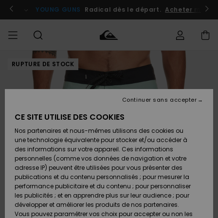
Passer
à
atuits
Se connecter / s'inscrire
YOUNG GUNS
Radical dès le départ.
Acheter maint
l'information
sur
le
produit
RUPTURE DE STOCK
Accéder à
HOMME
Vêtements
Vêtements
Shop
Surf
Snow
Outlet
ma
Shop
Shop
Homme
commande
Homme
Homme
GARÇON
Continuer sans accepter
Accessoires
Accessoires
Nouveautés
Livraison
Outlet
CE SITE UTILISE DES COOKIES
FEMME
Surf
Snow
Enfant
Shop
Shop
Nos partenaires et nous-mêmes utilisons des cookies ou
Retours
Chaussures
Chaussures
A
Enfant
Enfant
une technologie équivalente pour stocker et/ou accéder à
& Tongs
& Tongs
Découvrir
SURF
des informations sur votre appareil. Ces informations
Outlet
personnelles (comme vos données de navigation et votre
Paiement
Femme
adresse IP) peuvent être utilisées pour vous présenter des
SNOW
Highlights
Snow
publications et du contenu personnalisés ; pour mesurer la
Surf
Surf
Snow
Shop
Carte
performance publicitaire et du contenu ; pour personnaliser
Femme
Cadeau
les publicités ; et en apprendre plus sur leur audience ; pour
OUTLET
développer et améliorer les produits de nos partenaires.
Communauté
Snow
Snow
Vous pouvez paramétrer vos choix pour accepter ou non les