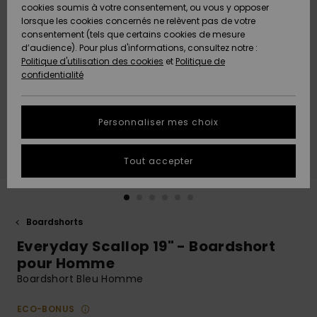
Quiksilver
A
cookies soumis à votre consentement, ou vous y opposer
Freedom
AIDE &
Découvrir
lorsque les cookies concernés ne relèvent pas de votre
CONTACT
consentement (tels que certains cookies de mesure
Nouveautés
Nouveautés
d’audience). Pour plus d'informations, consultez notre :
Protection
Politique d'utilisation des cookies
et
Politique de
des
Communauté
MAGASINS
confidentialité
données
A
A
Découvrir
Découvrir
QUIKSILVER
Guide des
APP
Personnaliser mes choix
tailles
LISTE DE
Tout accepter
SOUHAITS
Démarrez
une
conversation
pour
obtenir la
Boardshorts
réponse la
Everyday Scallop 19" - Boardshort
plus rapide
à votre
pour Homme
question.
Boardshort Bleu Homme
Démarrer
une
ECO-BONUS
conversation