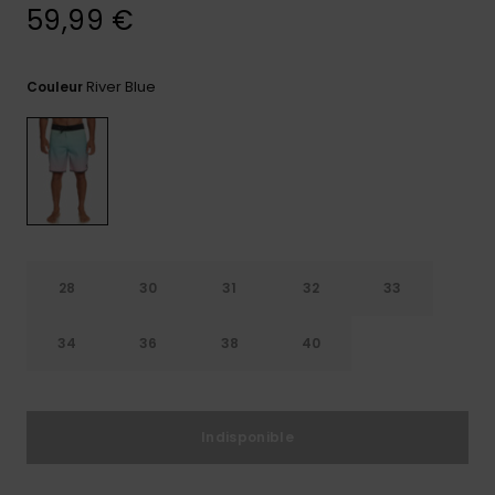
59,99 €
Trouvez
des
réponses
River Blue
Couleur
aux
questions
les plus
fréquentes
et notre
formulaire
de
contact.
Consulter
la FAQ
28
30
31
32
33
34
36
38
40
Indisponible