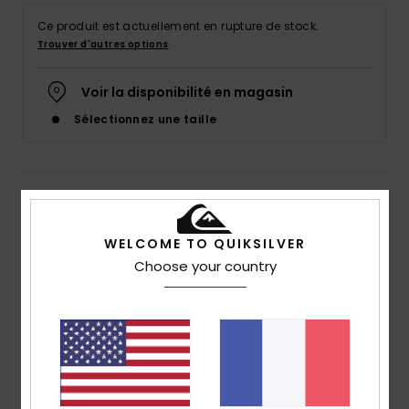
Ce produit est actuellement en rupture de stock.
Trouver d'autres options
Voir la disponibilité en magasin
Sélectionnez une taille
Details & caractéristiques
Boardshort Bleu Homme
WELCOME TO QUIKSILVER
Choose your country
Style
EQYBS04791
Code couleur
bjh7
Caractéristiques
Matière écoresponsable :
matière supersuede
recyclée en polyester
Taille :
taille fixe