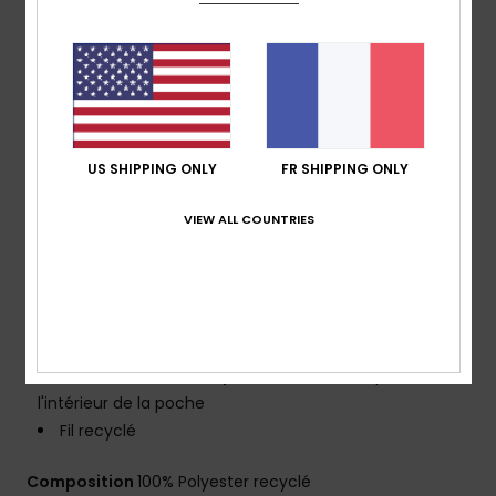
Matière :
Empeigne en SuperSuède™ pour plus de
durabilité et de confort
Revêtement : Traitement hydrophobe sans PFC
Technologie :
Imperméable
Coupe :
coupe avec ourlet arrondi
Braguette :
braguette performance
US SHIPPING ONLY
FR SHIPPING ONLY
Taille :
taille fixe
Coutures extérieures : 48,2 cm, coupe mi-longue
VIEW ALL COUNTRIES
Système de fermeture :
Fermeture par cordon de
serrage
Poches :
Poche arrière ave fermeture à scratch et
rabat
Logotage :
Logo emblématique Mountain & Wave
Autres caractéristiques :
cordon élastique à
l'intérieur de la poche
Fil recyclé
Composition
100% Polyester recyclé