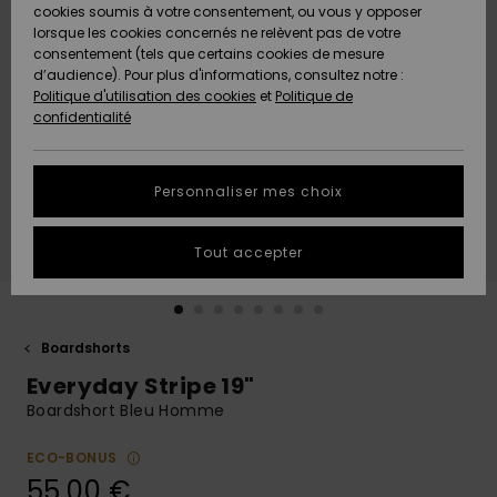
Quiksilver
A
cookies soumis à votre consentement, ou vous y opposer
Freedom
AIDE &
Découvrir
lorsque les cookies concernés ne relèvent pas de votre
CONTACT
consentement (tels que certains cookies de mesure
Nouveautés
Nouveautés
d’audience). Pour plus d'informations, consultez notre :
Protection
Politique d'utilisation des cookies
et
Politique de
des
Communauté
MAGASINS
confidentialité
données
A
A
Découvrir
Découvrir
QUIKSILVER
Guide des
APP
Personnaliser mes choix
tailles
LISTE DE
Tout accepter
SOUHAITS
Démarrez
une
conversation
pour
obtenir la
Boardshorts
réponse la
Everyday Stripe 19"
plus rapide
à votre
Boardshort Bleu Homme
question.
ECO-BONUS
Démarrer
une
55,00 €
conversation