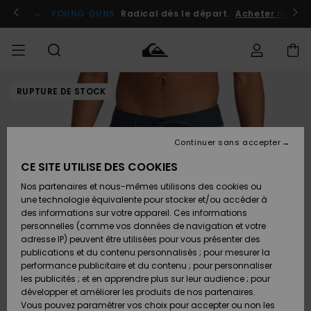
Passer
à
atuits
Se connecter / s'inscrire
YOUNG GUNS
Radical dès le départ.
Acheter maint
l'information
sur
le
produit
RUPTURE DE STOCK
Accéder à
HOMME
Vêtements
Vêtements
Shop
Surf
Snow
Outlet
ma
Shop
Shop
Homme
commande
Homme
Homme
GARÇON
Continuer sans accepter
Accessoires
Accessoires
Nouveautés
Livraison
Outlet
CE SITE UTILISE DES COOKIES
FEMME
Surf
Snow
Enfant
Shop
Shop
Nos partenaires et nous-mêmes utilisons des cookies ou
Retours
Chaussures
Chaussures
A
Enfant
Enfant
une technologie équivalente pour stocker et/ou accéder à
& Tongs
& Tongs
Découvrir
SURF
des informations sur votre appareil. Ces informations
Outlet
personnelles (comme vos données de navigation et votre
Paiement
Femme
adresse IP) peuvent être utilisées pour vous présenter des
SNOW
Highlights
Snow
publications et du contenu personnalisés ; pour mesurer la
Surf
Surf
Snow
Shop
Carte
performance publicitaire et du contenu ; pour personnaliser
Femme
Cadeau
les publicités ; et en apprendre plus sur leur audience ; pour
OUTLET
développer et améliorer les produits de nos partenaires.
Communauté
Snow
Snow
Vous pouvez paramétrer vos choix pour accepter ou non les