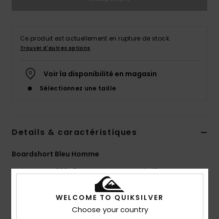
Ce produit est actuellement en rupture de stock.
Trouver d'autres options
Voir la disponibilité en magasin
Sélectionnez une taille
Details & caractéristiques
Boardshort Bleu Homme
Style
AQYBS03648
Code couleur
byl8
Caractéristiques
WELCOME TO QUIKSILVER
Choose your country
Collection :
Collection Everyday