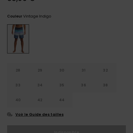
Trouvez
des
Vintage Indigo
Couleur
réponses
aux
questions
les plus
fréquentes
et notre
formulaire
de
contact.
28
29
30
31
32
Consulter
la FAQ
33
34
35
36
38
40
42
44
Voir le Guide des tailles
Indisponible