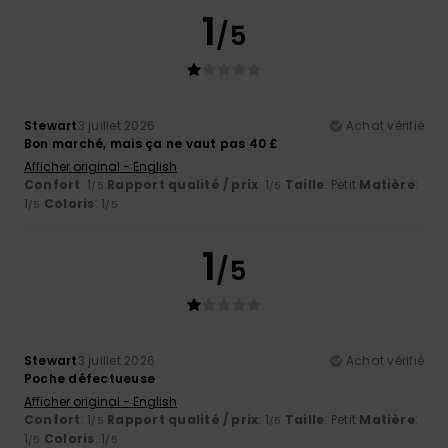
1
/5
Stewart
3 juillet 2026
Achat vérifié
Bon marché, mais ça ne vaut pas 40 £
Afficher original - English
Confort
: 1
Rapport qualité / prix
: 1
Taille
: Petit
Matière
:
/5
/5
1
Coloris
: 1
/5
/5
1
/5
Stewart
3 juillet 2026
Achat vérifié
Poche défectueuse
Afficher original - English
Confort
: 1
Rapport qualité / prix
: 1
Taille
: Petit
Matière
:
/5
/5
1
Coloris
: 1
/5
/5