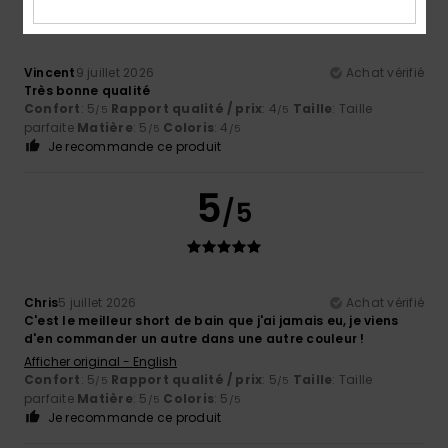
Vincent
9 juillet 2026
Achat vérifié
Très bonne qualité
Confort
: 5
Rapport qualité / prix
: 4
Taille
: Taille
/5
/5
parfaite
Matière
: 5
Coloris
: 4
/5
/5
Je recommande ce produit
5
/5
Chris
5 juillet 2026
Achat vérifié
C'est le meilleur short de bain que j'ai jamais eu, je viens
d'en commander un autre dans une autre couleur !
Afficher original - English
Confort
: 5
Rapport qualité / prix
: 5
Taille
: Taille
/5
/5
parfaite
Matière
: 5
Coloris
: 5
/5
/5
Je recommande ce produit