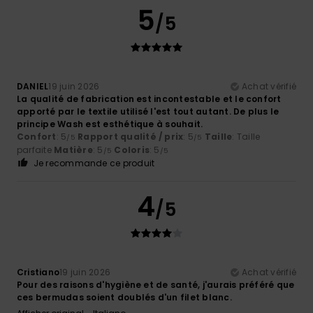
5
/5
DANIEL
19 juin 2026
Achat vérifié
La qualité de fabrication est incontestable et le confort
apporté par le textile utilisé l'est tout autant. De plus le
principe Wash est esthétique à souhait.
Confort
: 5
Rapport qualité / prix
: 5
Taille
: Taille
/5
/5
parfaite
Matière
: 5
Coloris
: 5
/5
/5
Je recommande ce produit
4
/5
Cristiano
19 juin 2026
Achat vérifié
Pour des raisons d'hygiène et de santé, j'aurais préféré que
ces bermudas soient doublés d'un filet blanc.