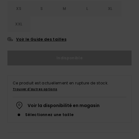
XS
S
M
L
XL
XXL
Voir le Guide des tailles
Indisponible
Ce produit est actuellement en rupture de stock.
Trouver d'autres options
Voir la disponibilité en magasin
Sélectionnez une taille