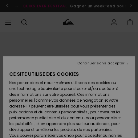
Passer
à
enant
QUIKSILVER FESTIVAL
Gagner un week-end pour deux a
l'information
sur
le
produit
Accéder à
HOMME
Vêtements
Vêtements
Shop
Surf
Snow
Outlet
ma
Shop
Shop
Homme
commande
Homme
Homme
GARÇON
Continuer sans accepter
Accessoires
Accessoires
Nouveautés
Livraison
Outlet
CE SITE UTILISE DES COOKIES
FEMME
Surf
Snow
Enfant
Shop
Shop
Nos partenaires et nous-mêmes utilisons des cookies ou
Retours
Chaussures
Chaussures
A
Enfant
Enfant
une technologie équivalente pour stocker et/ou accéder à
& Tongs
& Tongs
Découvrir
SURF
des informations sur votre appareil. Ces informations
Outlet
personnelles (comme vos données de navigation et votre
Paiement
Femme
adresse IP) peuvent être utilisées pour vous présenter des
SNOW
Highlights
Snow
publications et du contenu personnalisés ; pour mesurer la
Surf
Surf
Snow
Shop
Carte
performance publicitaire et du contenu ; pour personnaliser
Femme
Cadeau
les publicités ; et en apprendre plus sur leur audience ; pour
OUTLET
développer et améliorer les produits de nos partenaires.
Communauté
Snow
Snow
Vous pouvez paramétrer vos choix pour accepter ou non les