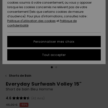
Quiksilver
A
cookies soumis à votre consentement, ou vous y opposer
Freedom
AIDE &
Découvrir
lorsque les cookies concernés ne relèvent pas de votre
CONTACT
consentement (tels que certains cookies de mesure
Nouveautés
Nouveautés
d’audience). Pour plus d'informations, consultez notre :
Protection
Politique d'utilisation des cookies
et
Politique de
des
Communauté
MAGASINS
confidentialité
données
A
A
Découvrir
Découvrir
QUIKSILVER
Guide des
APP
Personnaliser mes choix
tailles
LISTE DE
Tout accepter
SOUHAITS
Démarrez
une
conversation
pour
obtenir la
Shorts de Bain
réponse la
Everyday Surfwash Volley 15"
plus rapide
à votre
Short de bain Bleu Homme
question.
4.6
(42 Avis)
Démarrer
une
45,00 €
50%
conversation