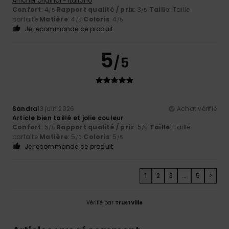
Afficher original - Italiano
Confort
: 4
Rapport qualité / prix
: 3
Taille
: Taille
/5
/5
parfaite
Matière
: 4
Coloris
: 4
/5
/5
Je recommande ce produit
5
/5
Sandra
13 juin 2026
Achat vérifié
Article bien taillé et jolie couleur
Confort
: 5
Rapport qualité / prix
: 5
Taille
: Taille
/5
/5
parfaite
Matière
: 5
Coloris
: 5
/5
/5
Je recommande ce produit
1
2
3
...
5
>
Vérifié par
TrustVille