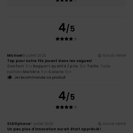
4
/5
Michael
8 juillet 2026
Achat vérifié
Top pour notre fils jouent dans les vagues!
Confort
: 5
Rapport qualité / prix
: 5
Taille
: Taille
/5
/5
parfaite
Matière
: 5
Coloris
: 5
/5
/5
Je recommande ce produit
4
/5
Stã©phane
7 juillet 2026
Achat vérifié
Un peu plus d’innovation aurait était apprécié !