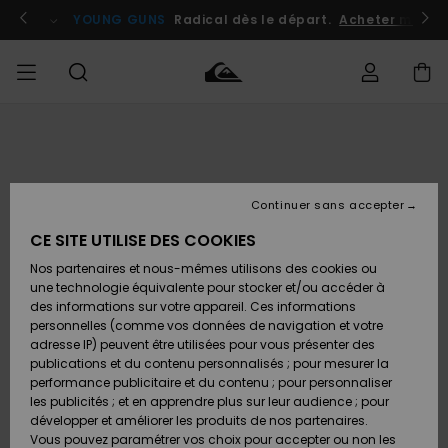
Passer
à
atuits
Se connecter / s'inscrire
YOUNG GUNS
Radical dès le départ.
Acheter maint
l'information
sur
le
produit
Accéder à
HOMME
Vêtements
Vêtements
Shop
Surf
Snow
Outlet
ma
Shop
Shop
Homme
commande
Homme
Homme
GARÇON
Continuer sans accepter
Accessoires
Accessoires
Nouveautés
Livraison
Outlet
CE SITE UTILISE DES COOKIES
FEMME
Surf
Snow
Enfant
Shop
Shop
Nos partenaires et nous-mêmes utilisons des cookies ou
Retours
Chaussures
Chaussures
A
Enfant
Enfant
une technologie équivalente pour stocker et/ou accéder à
& Tongs
& Tongs
Découvrir
SURF
des informations sur votre appareil. Ces informations
Outlet
personnelles (comme vos données de navigation et votre
Paiement
Femme
adresse IP) peuvent être utilisées pour vous présenter des
SNOW
Highlights
Snow
publications et du contenu personnalisés ; pour mesurer la
Surf
Surf
Snow
Shop
Carte
performance publicitaire et du contenu ; pour personnaliser
Femme
Cadeau
les publicités ; et en apprendre plus sur leur audience ; pour
OUTLET
développer et améliorer les produits de nos partenaires.
Communauté
Snow
Snow
Vous pouvez paramétrer vos choix pour accepter ou non les