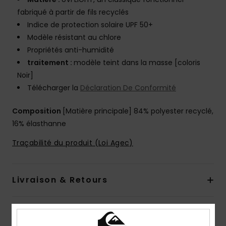
fabriqué à partir de fils recyclés
Indice de protection solaire UPF 50+
Modèle résistant au chlore
Propriétés anti-humidité
traitement :
modèle teint dans la masse [coloris
Noir]
Télécharger la
Déclaration De Conformité
Composition
[Matière principale] 84% polyester recyclé,
16% élasthanne
Traçabilité du produit (Loi Agec)
Livraison & Retours
Avis clients