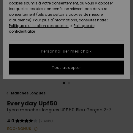
Quiksilver
A
cookies soumis à votre consentement, ou vous y opposer
Freedom
AIDE &
Découvrir
lorsque les cookies concernés ne relèvent pas de votre
CONTACT
consentement (tels que certains cookies de mesure
Nouveautés
Nouveautés
d’audience). Pour plus d'informations, consultez notre :
Protection
Politique d'utilisation des cookies
et
Politique de
des
Communauté
MAGASINS
confidentialité
données
A
A
Découvrir
Découvrir
QUIKSILVER
Guide des
APP
Personnaliser mes choix
tailles
LISTE DE
Tout accepter
SOUHAITS
Démarrez
une
conversation
pour
obtenir la
Manches Longues
réponse la
Everyday Upf50
plus rapide
à votre
Lycra manches longues UPF 50 Bleu Garçon 2-7
question.
4.0
(2 Avis)
Démarrer
une
ECO-BONUS
conversation