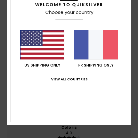
WELCOME TO QUIKSILVER
Choose your country
Note moyenne
4.0
/5
basé sur
2 avis vérifiés
depuis juillet 2026
50% de nos clients recommandent ce produit
US SHIPPING ONLY
FR SHIPPING ONLY
Confort
Rapport qualité / prix
VIEW ALL COUNTRIES
4.5
4.0
Taille
Matière
4.5
Trop petit
Trop grand
Coloris
4.0