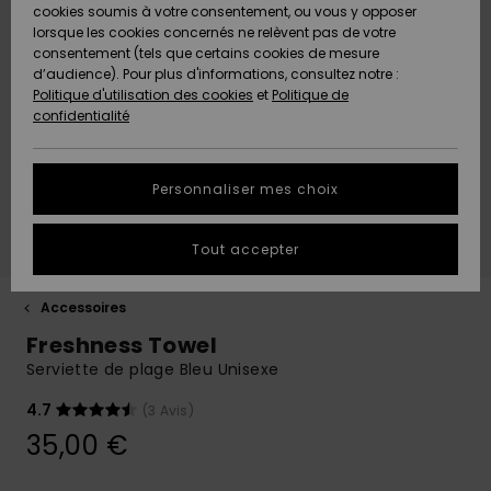
Quiksilver
A
cookies soumis à votre consentement, ou vous y opposer
Freedom
AIDE &
Découvrir
lorsque les cookies concernés ne relèvent pas de votre
CONTACT
consentement (tels que certains cookies de mesure
Nouveautés
Nouveautés
d’audience). Pour plus d'informations, consultez notre :
Protection
Politique d'utilisation des cookies
et
Politique de
des
Communauté
MAGASINS
confidentialité
données
A
A
Découvrir
Découvrir
QUIKSILVER
Guide des
APP
Personnaliser mes choix
tailles
LISTE DE
Tout accepter
SOUHAITS
Démarrez
une
conversation
Accessoires
pour
Freshness Towel
obtenir la
réponse la
Serviette de plage Bleu Unisexe
plus rapide
à votre
4.7
(3 Avis)
question.
35,00 €
Démarrer
une
conversation