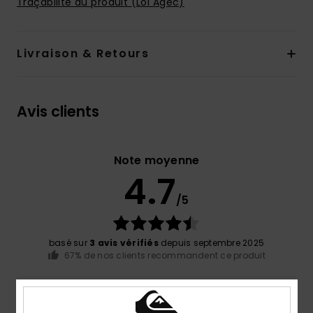
Traçabilité du produit (Loi Agec)
Livraison & Retours
Avis clients
Note moyenne
4.7
/5
basé sur
3 avis vérifiés
depuis septembre 2025
67% de nos clients recommandent ce produit
Confort
Rapport qualité / prix
NaN
4.0