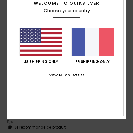
WELCOME TO QUIKSILVER
Choose your country
Taille
Matière
4.3
Trop petit
Trop grand
Coloris
5.0
US SHIPPING ONLY
FR SHIPPING ONLY
4
VIEW ALL COUNTRIES
/5
Karl
10 mai 2026
Achat vérifié
Couleur et design
Rapport qualité / prix
: 3
Taille
: Petit
Matière
: 4
Coloris
:
/5
/5
5
/5
Je recommande ce produit