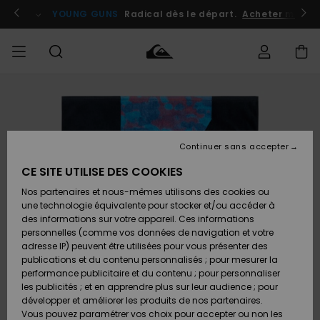
Passer
à
atuits
Se connecter / s'inscrire
YOUNG GUNS
Radical dès le départ.
Acheter maint
l'information
sur
le
produit
Accéder à
HOMME
Vêtements
Vêtements
Shop
Surf
Snow
Outlet
ma
Shop
Shop
Homme
commande
Homme
Homme
GARÇON
Continuer sans accepter
Accessoires
Accessoires
Nouveautés
Livraison
Outlet
CE SITE UTILISE DES COOKIES
FEMME
Surf
Snow
Enfant
Shop
Shop
Nos partenaires et nous-mêmes utilisons des cookies ou
Retours
Chaussures
Chaussures
A
Enfant
Enfant
une technologie équivalente pour stocker et/ou accéder à
& Tongs
& Tongs
Découvrir
SURF
des informations sur votre appareil. Ces informations
Outlet
personnelles (comme vos données de navigation et votre
Paiement
Femme
adresse IP) peuvent être utilisées pour vous présenter des
SNOW
Highlights
Snow
publications et du contenu personnalisés ; pour mesurer la
Surf
Surf
Snow
Shop
Carte
performance publicitaire et du contenu ; pour personnaliser
Femme
Cadeau
les publicités ; et en apprendre plus sur leur audience ; pour
OUTLET
développer et améliorer les produits de nos partenaires.
Communauté
Snow
Snow
Vous pouvez paramétrer vos choix pour accepter ou non les