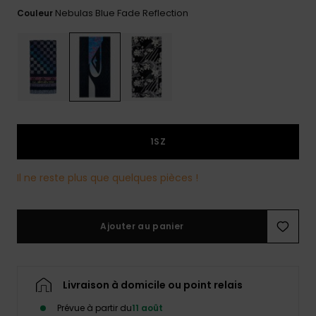
Nebulas Blue Fade Reflection
Couleur
Trouvez
des
réponses
aux
questions
les plus
fréquentes
et notre
formulaire
de
1SZ
contact.
Consulter
Il ne reste plus que quelques pièces !
la FAQ
Ajouter au panier
Livraison à domicile ou point relais
Prévue à partir du
11 août