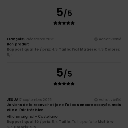
5
/5
François
9 décembre 2025
Achat vérifié
Bon produit
Rapport qualité / prix
: 4
Taille
: Petit
Matière
: 4
Coloris
:
/5
/5
5
/5
5
/5
JESUA
17 septembre 2025
Achat vérifié
Je viens de la recevoir et je ne l'ai pas encore essayée, mais
elle a l'air très bien.
Afficher original - Castellano
Rapport qualité / prix
: 5
Taille
: Taille parfaite
Matière
:
/5
5
Coloris
: 5
/5
/5