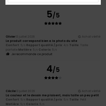
5
/5
Olivier
13 juillet 2026
Achat vérifié
Le produit correspond bien a la photo du site
Confort
: 5
Rapport qualité / prix
: 4
Taille
: Taille
/5
/5
parfaite
Matière
: 5
Coloris
: 5
/5
/5
Je recommande ce produit
4
/5
Cécile
13 juillet 2026
Achat vérifié
La couleur et le dessin me plaisent, mais taille un peu petit
Confort
: 5
Rapport qualité / prix
: 5
Taille
: Petit
/5
/5
Matière
: 5
Coloris
: 5
/5
/5