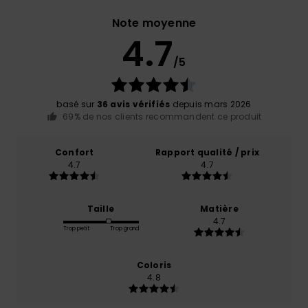
Note moyenne
4.7
/5
basé sur
36 avis vérifiés
depuis mars 2026
69% de nos clients recommandent ce produit
Confort
Rapport qualité / prix
4.7
4.7
Taille
Matière
4.7
Trop petit
Trop grand
Coloris
4.8