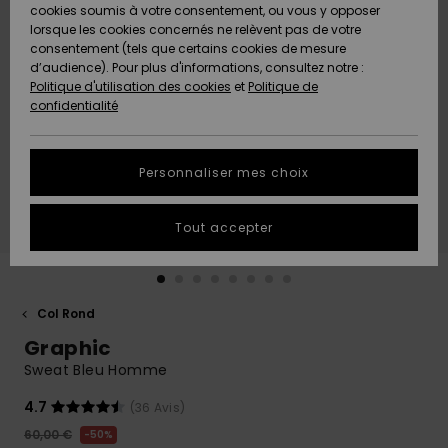
Quiksilver
A
cookies soumis à votre consentement, ou vous y opposer
Freedom
AIDE &
Découvrir
lorsque les cookies concernés ne relèvent pas de votre
CONTACT
consentement (tels que certains cookies de mesure
Nouveautés
Nouveautés
d’audience). Pour plus d'informations, consultez notre :
Protection
Politique d'utilisation des cookies
et
Politique de
des
Communauté
MAGASINS
confidentialité
données
A
A
Découvrir
Découvrir
QUIKSILVER
Guide des
APP
Personnaliser mes choix
tailles
LISTE DE
Tout accepter
SOUHAITS
Démarrez
une
conversation
pour
obtenir la
Col Rond
réponse la
Graphic
plus rapide
à votre
Sweat Bleu Homme
question.
4.7
(36 Avis)
Démarrer
une
60,00 €
50%
conversation