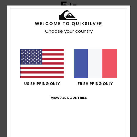
5
/5
WELCOME TO QUIKSILVER
Choose your country
Jean Pierre
14 juillet 2026
Achat vérifié
Il est joli et en promotion
Afficher original - Castellano
Confort
: 5
Rapport qualité / prix
: 4
Taille
: Grand
/5
/5
Matière
: 5
Coloris
: 5
/5
/5
5
/5
US SHIPPING ONLY
FR SHIPPING ONLY
VIEW ALL COUNTRIES
Thomas Alfred
13 juillet 2026
Achat vérifié
Un style génial
Afficher original - Deutsch
Confort
: 5
Rapport qualité / prix
: 5
Taille
: Taille
/5
/5
parfaite
Matière
: 5
Coloris
: 5
/5
/5
Je recommande ce produit