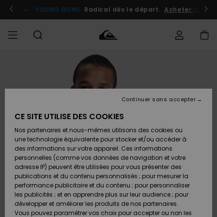
Passer
à
atuits
Se connecter / s'inscrire
YOUNG GUNS
Radical dès le départ.
Acheter maint
l'information
sur
le
produit
Accéder à
HOMME
Vêtements
Vêtements
Shop
Surf
Snow
Outlet
ma
Shop
Shop
Homme
commande
Homme
Homme
GARÇON
Continuer sans accepter
Accessoires
Accessoires
Nouveautés
Livraison
Outlet
CE SITE UTILISE DES COOKIES
FEMME
Surf
Snow
Enfant
Shop
Shop
Nos partenaires et nous-mêmes utilisons des cookies ou
Retours
Chaussures
Chaussures
A
Enfant
Enfant
une technologie équivalente pour stocker et/ou accéder à
& Tongs
& Tongs
Découvrir
SURF
des informations sur votre appareil. Ces informations
Outlet
personnelles (comme vos données de navigation et votre
Paiement
Femme
adresse IP) peuvent être utilisées pour vous présenter des
SNOW
Highlights
Snow
publications et du contenu personnalisés ; pour mesurer la
Surf
Surf
Snow
Shop
Carte
performance publicitaire et du contenu ; pour personnaliser
Femme
Cadeau
les publicités ; et en apprendre plus sur leur audience ; pour
OUTLET
développer et améliorer les produits de nos partenaires.
Communauté
Snow
Snow
Vous pouvez paramétrer vos choix pour accepter ou non les