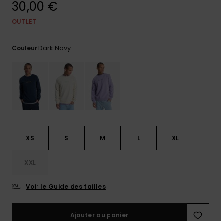
30,00 €
Trouvez
des
OUTLET
réponses
aux
Dark Navy
questions
Couleur
les plus
fréquentes
et notre
formulaire
de
contact.
Consulter
la FAQ
XS
S
M
L
XL
XXL
Voir le Guide des tailles
Ajouter au panier