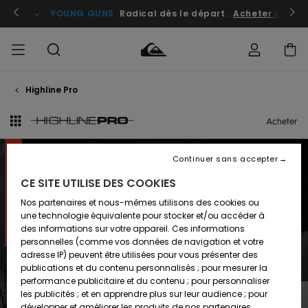
Passez
à
atuits
Se connecter / s'inscrire
YOUNG GUNS
Radical dès le départ.
Acheter maint
la
sélection
de
la
grille
des
produits
Highline Pro
HOMME
Vêtements
Vêtements
Shop
Surf
Snow
Outlet
Shop
Shop
Homme
Homme
Homme
Acheter
GARÇON
Accessoires
Accessoires
Nouveautés
Outlet
Continuer sans accepter
FEMME
Surf
Snow
Enfant
Shop
Shop
CE SITE UTILISE DES COOKIES
COLLECTION
Chaussures
Chaussures
A
Enfant
Enfant
Nos partenaires et nous-mêmes utilisons des cookies ou
& Tongs
& Tongs
Découvrir
SURF
une technologie équivalente pour stocker et/ou accéder à
Outlet
LE BOARDSHORT
des informations sur votre appareil. Ces informations
Femme
HIGHLINE PRO
SNOW
Highlights
Snow
personnelles (comme vos données de navigation et votre
Surf
Surf
Snow
Shop
adresse IP) peuvent être utilisées pour vous présenter des
Femme
HIGHLINE PRO ARCH
HIGHLINE PRO
publications et du contenu personnalisés ; pour mesurer la
OUTLET
COMPRESSION SHORT
performance publicitaire et du contenu ; pour personnaliser
Communauté
les publicités ; et en apprendre plus sur leur audience ; pour
Snow
Snow
développer et améliorer les produits de nos partenaires.