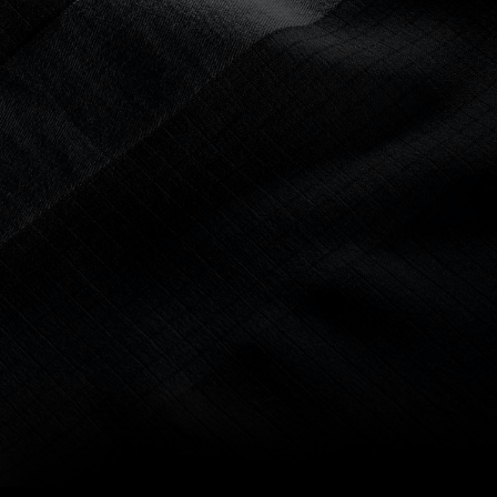
PLUS LÉGER, PLUS
FLEXIBLE, MEILLEUR
POUR LA PLANÈTE
Light-weight stretch engineered fabric made
from recycled plastic bottles.