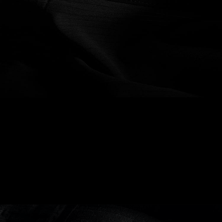
AUCUNE IRRITATION
Les coutures élastiques thermosoudées
offrent un confort et des performances
suprêmes.