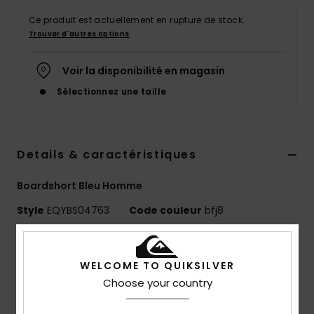
Ce produit est actuellement en rupture de stock.
Trouver d'autres options
Voir la disponibilité en magasin
Sélectionnez une taille
Details & caractéristiques
Boardshort Bleu Homme
Style
EQYBS04763
Code couleur
bfj8
Caractéristiques
WELCOME TO QUIKSILVER
Matière :
matière Highlite® 4-way stretch – plus
Choose your country
légère, plus rapide à sécher et plus flexible
Polyester recyclé et élasthanne