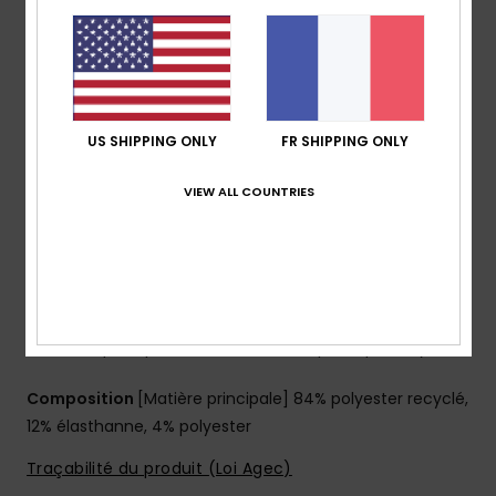
Revêtement : revêtement hydrophobe à base de
plantes
Coupe :
coupe Performance fit
Taille :
taille fixe
Braguette :
braguette performance
US SHIPPING ONLY
FR SHIPPING ONLY
Système de fermeture :
Fermeture par cordon de
serrage
VIEW ALL COUNTRIES
Longueur :
19", coupe mi-longue
poches :
poche à rabat
Autres caractéristiques :
cordon élastique à
l’intérieur de la poche
Fil recyclé
Fabriqué à partir de bouteilles en plastique recyclées
Composition
[Matière principale] 84% polyester recyclé,
12% élasthanne, 4% polyester
Traçabilité du produit (Loi Agec)