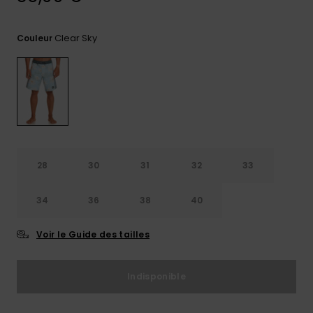
Trouvez
des
Clear Sky
Couleur
réponses
aux
questions
les plus
fréquentes
et notre
formulaire
de
contact.
28
30
31
32
33
Consulter
la FAQ
34
36
38
40
Voir le Guide des tailles
Indisponible