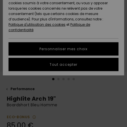
Quiksilver
A
cookies soumis à votre consentement, ou vous y opposer
Freedom
AIDE &
Découvrir
lorsque les cookies concernés ne relèvent pas de votre
CONTACT
consentement (tels que certains cookies de mesure
Nouveautés
Nouveautés
d’audience). Pour plus d'informations, consultez notre :
Protection
Politique d'utilisation des cookies
et
Politique de
des
Communauté
MAGASINS
confidentialité
données
A
A
Découvrir
Découvrir
QUIKSILVER
Guide des
APP
Personnaliser mes choix
tailles
LISTE DE
Tout accepter
SOUHAITS
Démarrez
une
conversation
pour
obtenir la
Performance
réponse la
Highlite Arch 19"
plus rapide
à votre
Boardshort Bleu Homme
question.
ECO-BONUS
Démarrer
une
85,00 €
conversation