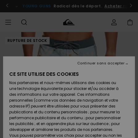
Passer
à
atuits
Se connecter / s'inscrire
YOUNG GUNS
Radical dès le départ.
Acheter maint
l'information
sur
le
produit
RUPTURE DE STOCK
Accéder à
HOMME
Vêtements
Vêtements
Shop
Surf
Snow
Outlet
ma
Shop
Shop
Homme
commande
Homme
Homme
GARÇON
Continuer sans accepter
Accessoires
Accessoires
Nouveautés
Livraison
Outlet
CE SITE UTILISE DES COOKIES
FEMME
Surf
Snow
Enfant
Shop
Shop
Nos partenaires et nous-mêmes utilisons des cookies ou
Retours
Chaussures
Chaussures
A
Enfant
Enfant
une technologie équivalente pour stocker et/ou accéder à
& Tongs
& Tongs
Découvrir
SURF
des informations sur votre appareil. Ces informations
Outlet
personnelles (comme vos données de navigation et votre
Paiement
Femme
adresse IP) peuvent être utilisées pour vous présenter des
SNOW
Highlights
Snow
publications et du contenu personnalisés ; pour mesurer la
Surf
Surf
Snow
Shop
Carte
performance publicitaire et du contenu ; pour personnaliser
Femme
Cadeau
les publicités ; et en apprendre plus sur leur audience ; pour
OUTLET
développer et améliorer les produits de nos partenaires.
Communauté
Snow
Snow
Vous pouvez paramétrer vos choix pour accepter ou non les