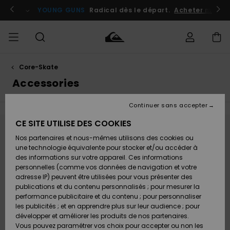
Passez
à
atuits
Se connecter / s'inscrire
YOUNG GUNS
Radical dès le départ.
Acheter maint
la
sélection
de
la
grille
des
produits
Core-Skate
Accéder à
HOMME
Vêtements
Vêtements
Shop
Surf
Snow
Outlet
ma
Accessories
Shop
Shop
Homme
commande
Homme
Homme
GARÇON
Continuer sans accepter
Accessoires
Accessoires
Nouveautés
Livraison
Outlet
CE SITE UTILISE DES COOKIES
FEMME
Surf
Snow
Enfant
Shop
Shop
Ne partez pas trop loin, nos produits seront
Nos partenaires et nous-mêmes utilisons des cookies ou
Retours
Chaussures
Chaussures
A
Enfant
Enfant
une technologie équivalente pour stocker et/ou accéder à
bientôt de retour
& Tongs
& Tongs
Découvrir
SURF
des informations sur votre appareil. Ces informations
Outlet
personnelles (comme vos données de navigation et votre
Paiement
Femme
adresse IP) peuvent être utilisées pour vous présenter des
SNOW
Highlights
Snow
publications et du contenu personnalisés ; pour mesurer la
Oups, nous n'avons trouvé aucun résultat
Surf
Surf
Snow
Shop
Carte
performance publicitaire et du contenu ; pour personnaliser
Femme
pour votre recherche.
Cadeau
les publicités ; et en apprendre plus sur leur audience ; pour
OUTLET
Pas de souci ! Essayez avec d'autres mots ou explorez nos
développer et améliorer les produits de nos partenaires.
Communauté
Snow
Snow
catégories pour trouver ce que vous cherchez.
Vous pouvez paramétrer vos choix pour accepter ou non les