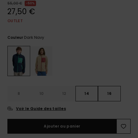
55,00 €
50%
Trouvez
27,50 €
des
réponses
OUTLET
aux
questions
les plus
Dark Navy
Couleur
fréquentes
et notre
formulaire
de
contact.
Consulter
la FAQ
8
10
12
14
16
Voir le Guide des tailles
Ajouter au panier