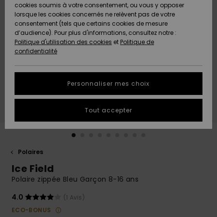
Quiksilver
A
cookies soumis à votre consentement, ou vous y opposer
Freedom
AIDE &
Découvrir
lorsque les cookies concernés ne relèvent pas de votre
CONTACT
consentement (tels que certains cookies de mesure
Nouveautés
Nouveautés
d’audience). Pour plus d'informations, consultez notre :
Protection
Politique d'utilisation des cookies
et
Politique de
des
Communauté
MAGASINS
confidentialité
données
A
A
Découvrir
Découvrir
QUIKSILVER
Guide des
APP
Personnaliser mes choix
tailles
LISTE DE
Tout accepter
SOUHAITS
Démarrez
une
conversation
pour
obtenir la
Polaires
réponse la
Ice Field
plus rapide
à votre
Polaire zippée Bleu Garçon 8-16 ans
question.
4.0
(1 Avis)
Démarrer
une
ECO-BONUS
conversation