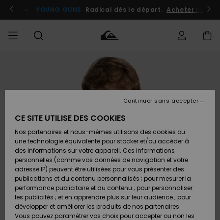
Passer
à
atuits
Se connecter / s'inscrire
YOUNG GUNS
Radical dès le départ.
Acheter maint
l'information
sur
le
produit
Accéder à
HOMME
Vêtements
Vêtements
Shop
Surf
Snow
Outlet
ma
Shop
Shop
Homme
commande
Homme
Homme
GARÇON
Continuer sans accepter
Accessoires
Accessoires
Nouveautés
Livraison
Outlet
CE SITE UTILISE DES COOKIES
FEMME
Surf
Snow
Enfant
Shop
Shop
Nos partenaires et nous-mêmes utilisons des cookies ou
Retours
Chaussures
Chaussures
A
Enfant
Enfant
une technologie équivalente pour stocker et/ou accéder à
& Tongs
& Tongs
Découvrir
SURF
des informations sur votre appareil. Ces informations
Outlet
personnelles (comme vos données de navigation et votre
Paiement
Femme
adresse IP) peuvent être utilisées pour vous présenter des
SNOW
Highlights
Snow
publications et du contenu personnalisés ; pour mesurer la
Surf
Surf
Snow
Shop
Carte
performance publicitaire et du contenu ; pour personnaliser
Femme
Cadeau
les publicités ; et en apprendre plus sur leur audience ; pour
OUTLET
développer et améliorer les produits de nos partenaires.
Communauté
Snow
Snow
Vous pouvez paramétrer vos choix pour accepter ou non les