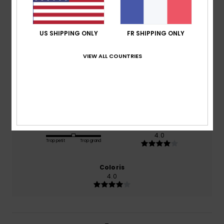
4.0
/5
US SHIPPING ONLY
FR SHIPPING ONLY
basé sur
1 avis vérifiés
depuis mai 2026
VIEW ALL COUNTRIES
100% de nos clients recommandent ce produit
Confort
Rapport qualité / prix
4.0
3.0
Taille
Matière
4.0
Trop petit
Trop grand
Coloris
4.0