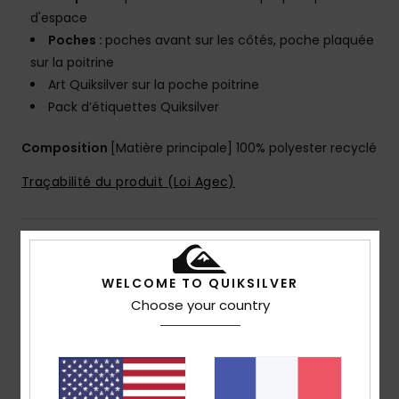
d'espace
Poches :
poches avant sur les côtés, poche plaquée
sur la poitrine
Art Quiksilver sur la poche poitrine
Pack d’étiquettes Quiksilver
Composition
[Matière principale] 100% polyester recyclé
Traçabilité du produit (Loi Agec)
Livraison & Retours
WELCOME TO QUIKSILVER
Choose your country
Avis clients
Note moyenne