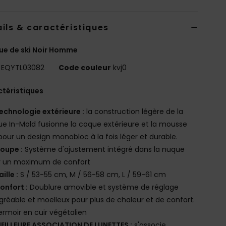
ils & caractéristiques
e de ski Noir Homme
EQYTL03082
Code couleur
kvj0
téristiques
echnologie extérieure :
la construction légère de la
e In-Mold fusionne la coque extérieure et la mousse
pour un design monobloc à la fois léger et durable.
oupe :
Système d'ajustement intégré dans la nuque
r un maximum de confort
aille :
S / 53-55 cm, M / 56-58 cm, L / 59-61 cm
onfort :
Doublure amovible et système de réglage
gréable et moelleux pour plus de chaleur et de confort.
ermoir en cuir végétalien
EILLEURE ASSOCIATION DE LUNETTES :
s'associe