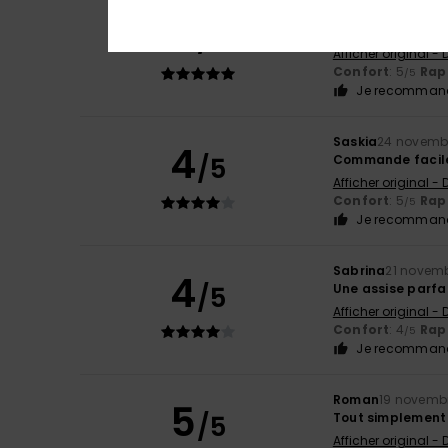
Till
26 décembre 
5
/5
Très beau casque
Afficher original -
Confort
: 5
Rapp
/5
Je recommand
Saskia
24 novemb
4
/5
Commande facile 
Afficher original -
Confort
: 5
Rapp
/5
Je recommand
Sabrina
21 novem
4
/5
Une assise parf
Afficher original -
Confort
: 4
Rapp
/5
Je recommand
Roman
19 novemb
5
/5
Tout simplement
Afficher original -