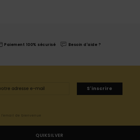
Paiement 100% sécurisé
Besoin d'aide ?
S'inscrire
s l'email de bienvenue
QUIKSILVER