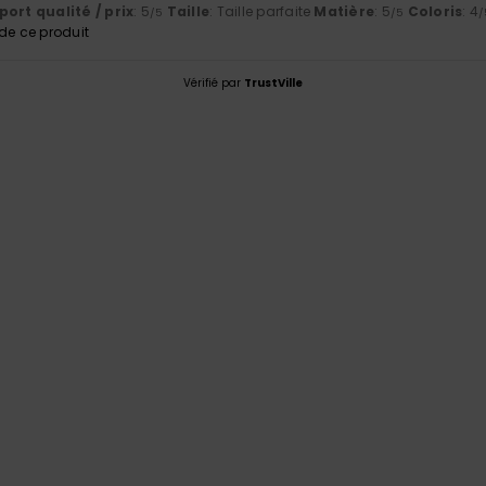
ort qualité / prix
: 5
Taille
: Taille parfaite
Matière
: 5
Coloris
: 4
/5
/5
/
e ce produit
Vérifié par
TrustVille