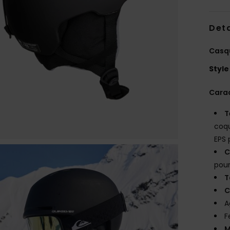
Deta
Casqu
Style
Carac
T
coqu
EPS 
C
pou
T
C
A
F
M