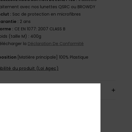
faitement avec nos lunettes QSRC ou BROWDY
nclut :
Sac de protection en microfibres
arantie :
2 ans
orme :
CE EN 1077: 2007 CLASS B
oids (taille M) : 400g
élécharger la
Déclaration De Conformité
osition
[Matière principale] 100% Plastique
bilité du produit (Loi Agec)
aison & Retours