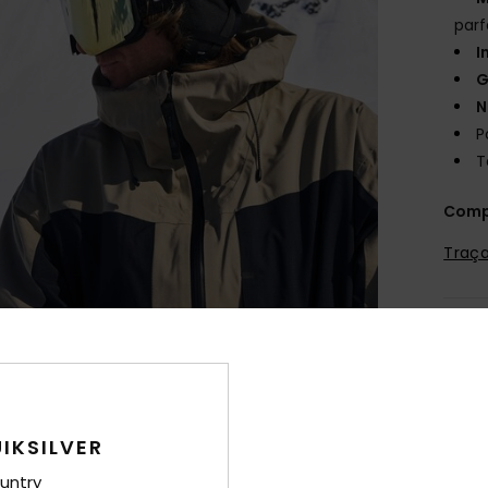
par
I
G
N
P
T
Comp
Traça
Livr
IKSILVER
untry