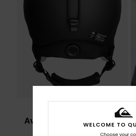
Avis clients
WELCOME TO QU
Choose your co