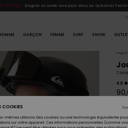
ER FESTIVAL
Gagner un week-end pour deux au Quiksilver Festiv
Q
HOMME
GARÇON
FEMME
SURF
SNOW
OUTLE
Page d'
Jo
Casq
4.6
90
ES COOKIES
Con
Coule
us-mêmes utilisons des cookies ou une technologie équivalente pour
tions sur votre appareil. Ces informations personnelles (comme v
resse IP) peuvent être utilisées pour vous présenter des publications