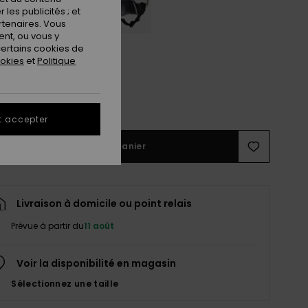
les publicités ; et
rtenaires. Vous
nt, ou vous y
ertains cookies de
ookies
et
Politique
M
L
ir le Guide des tailles
t accepter
Ajouter au panier
Livraison à domicile ou point relais
Prévue à partir du
11 août
Voir la disponibilité en magasin
Sélectionnez une taille