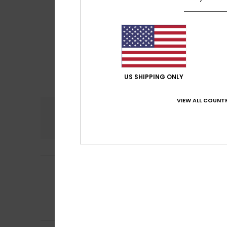
US SHIPPING ONLY
VIEW ALL COUNTR
Confort
Rap
4.8
Till
26 décembre 
5
/5
Excellent rapport
Afficher original -
Confort
: 5
Rapp
/5
Je recommand