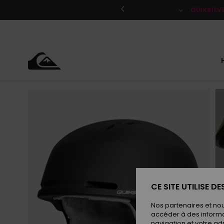
Passer
à
QUIKSILV
l'information
sur
le
produit
CE SITE UTILISE D
Nos partenaires et no
accéder à des informa
navigation et votre ad