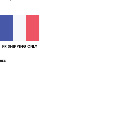
Note moyenne
4.6
/5
basé sur
5 avis vérifiés
depuis novembre 2025
FR SHIPPING ONLY
100% de nos clients recommandent ce produit
IES
port qualité / prix
Taille
Matiè
4.8
4.8
Trop petit
Trop grand
2025
 qualité-prix
 Deutsch
ort qualité / prix
: 5
Taille
: Taille parfaite
Matière
: 5
Coloris
: 5
/5
/5
/
e ce produit