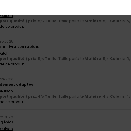
2025
, très bon rapport qualité-prix
 Deutsch
ort qualité / prix
: 5
Taille
: Taille parfaite
Matière
: 5
Coloris
: 5
/5
/5
/
e ce produit
re 2025
et livraison rapide.
 Dutch
ort qualité / prix
: 5
Taille
: Taille parfaite
Matière
: 5
Coloris
: 5
/5
/5
/
e ce produit
bre 2025
aitement adaptée
 Deutsch
ort qualité / prix
: 4
Taille
: Taille parfaite
Matière
: 4
Coloris
: 4
/5
/5
/
e ce produit
re 2025
 génial
 Deutsch