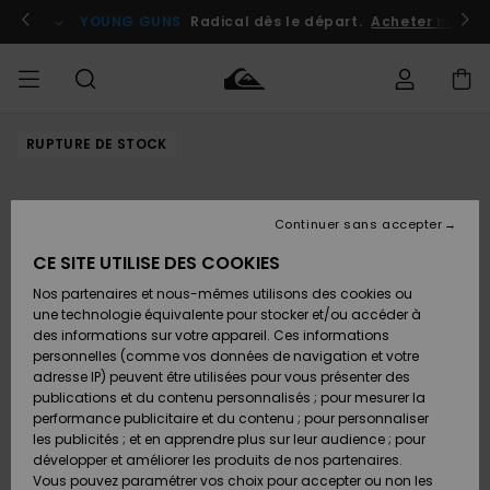
Passer
à
atuits
Se connecter / s'inscrire
YOUNG GUNS
Radical dès le départ.
Acheter maint
l'information
sur
le
produit
RUPTURE DE STOCK
Accéder à
HOMME
Vêtements
Vêtements
Shop
Surf
Snow
Outlet
ma
Shop
Shop
Homme
commande
Homme
Homme
GARÇON
Continuer sans accepter
Accessoires
Accessoires
Nouveautés
Livraison
Outlet
CE SITE UTILISE DES COOKIES
FEMME
Surf
Snow
Enfant
Shop
Shop
Nos partenaires et nous-mêmes utilisons des cookies ou
Retours
Chaussures
Chaussures
A
Enfant
Enfant
une technologie équivalente pour stocker et/ou accéder à
& Tongs
& Tongs
Découvrir
SURF
des informations sur votre appareil. Ces informations
Outlet
personnelles (comme vos données de navigation et votre
Paiement
Femme
adresse IP) peuvent être utilisées pour vous présenter des
SNOW
Highlights
Snow
publications et du contenu personnalisés ; pour mesurer la
Surf
Surf
Snow
Shop
Carte
performance publicitaire et du contenu ; pour personnaliser
Femme
Cadeau
les publicités ; et en apprendre plus sur leur audience ; pour
OUTLET
développer et améliorer les produits de nos partenaires.
Communauté
Snow
Snow
Vous pouvez paramétrer vos choix pour accepter ou non les