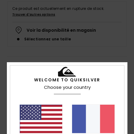
Ce produit est actuellement en rupture de stock.
Trouver d'autres options
Voir la disponibilité en magasin
Sélectionnez une taille
Details & caractéristiques
T-shirt à manches courtes à poche Marron Homme
WELCOME TO QUIKSILVER
Choose your country
Style
EQYKT04352
Code couleur
cmt3
Caractéristiques
Matière :
Jersey à rayures fils teintés en 100% coton
biologique [190 g/m2]
coupe :
coupe regular