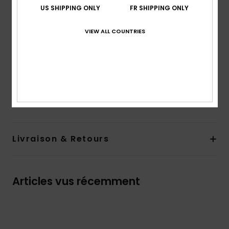
Encolure :
col côtelé
US SHIPPING ONLY
FR SHIPPING ONLY
Manches :
manches courtes
VIEW ALL COUNTRIES
Poches :
Poche plaquée sur la poitrine
Logotage :
Étiquette Quiksilver en matière recyclée
sur la poche poitrine
Composition
[Matière principale] 100% coton biologique
Traçabilité du produit (Loi Agec)
Livraison & Retours
Articles vus récemment