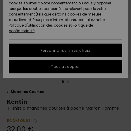
Quiksilver
A
cookies soumis à votre consentement, ou vous y opposer
Freedom
AIDE &
Découvrir
lorsque les cookies concernés ne relèvent pas de votre
CONTACT
consentement (tels que certains cookies de mesure
Nouveautés
Nouveautés
d’audience). Pour plus d'informations, consultez notre :
Protection
Politique d'utilisation des cookies
et
Politique de
des
Communauté
MAGASINS
confidentialité
données
A
A
Découvrir
Découvrir
QUIKSILVER
Guide des
APP
Personnaliser mes choix
tailles
LISTE DE
Tout accepter
SOUHAITS
Démarrez
une
conversation
pour
obtenir la
Manches Courtes
réponse la
Kentin
plus rapide
à votre
T-shirt à manches courtes à poche Marron Homme
question.
ECO-BONUS
Démarrer
une
32,00 €
conversation