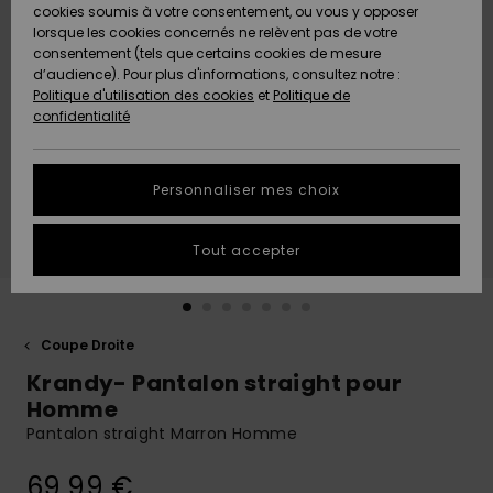
Quiksilver
A
cookies soumis à votre consentement, ou vous y opposer
Freedom
AIDE &
Découvrir
lorsque les cookies concernés ne relèvent pas de votre
CONTACT
consentement (tels que certains cookies de mesure
Nouveautés
Nouveautés
d’audience). Pour plus d'informations, consultez notre :
Protection
Politique d'utilisation des cookies
et
Politique de
des
Communauté
MAGASINS
confidentialité
données
A
A
Découvrir
Découvrir
QUIKSILVER
Guide des
APP
Personnaliser mes choix
tailles
LISTE DE
Tout accepter
SOUHAITS
Démarrez
une
conversation
pour
obtenir la
Coupe Droite
réponse la
Krandy- Pantalon straight pour
plus rapide
à votre
Homme
question.
Pantalon straight Marron Homme
Démarrer
une
69,99 €
conversation