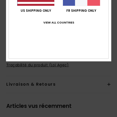
niveau des cuisses et straight au niveau des jambes
taille :
taille fixe avec zip et fermeture boutonnée
US SHIPPING ONLY
FR SHIPPING ONLY
délavage :
délavage aux enzymes et traitement
VIEW ALL COUNTRIES
avec adoucissant
Écusson Quiksilver sur la poche plaquée arrière
droite
Composition
[Matière principale] 95 % Coton, 5 %
élasthanne
Traçabilité du produit (Loi Agec)
Livraison & Retours
Articles vus récemment