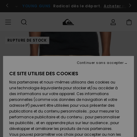
Passer
à
atuits
Se connecter / s'inscrire
YOUNG GUNS
Radical dès le départ.
Acheter maint
l'information
sur
le
produit
RUPTURE DE STOCK
Accéder à
HOMME
Vêtements
Vêtements
Shop
Surf
Snow
Outlet
ma
Shop
Shop
Homme
commande
Homme
Homme
GARÇON
Continuer sans accepter
Accessoires
Accessoires
Nouveautés
Livraison
Outlet
CE SITE UTILISE DES COOKIES
FEMME
Surf
Snow
Enfant
Shop
Shop
Nos partenaires et nous-mêmes utilisons des cookies ou
Retours
Chaussures
Chaussures
A
Enfant
Enfant
une technologie équivalente pour stocker et/ou accéder à
& Tongs
& Tongs
Découvrir
SURF
des informations sur votre appareil. Ces informations
Outlet
personnelles (comme vos données de navigation et votre
Paiement
Femme
adresse IP) peuvent être utilisées pour vous présenter des
SNOW
Highlights
Snow
publications et du contenu personnalisés ; pour mesurer la
Surf
Surf
Snow
Shop
Carte
performance publicitaire et du contenu ; pour personnaliser
Femme
Cadeau
les publicités ; et en apprendre plus sur leur audience ; pour
OUTLET
développer et améliorer les produits de nos partenaires.
Communauté
Snow
Snow
Vous pouvez paramétrer vos choix pour accepter ou non les