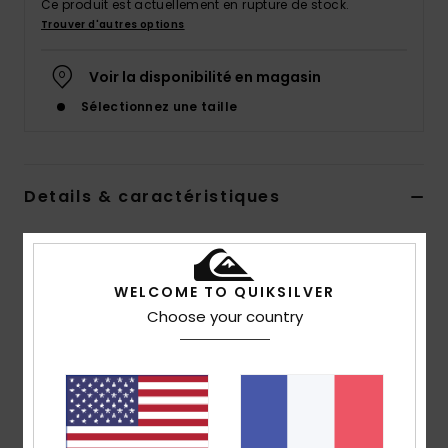
Ce produit est actuellement en rupture de stock.
Trouver d'autres options
Voir la disponibilité en magasin
Sélectionnez une taille
Details & caractéristiques
Pantalon straight Marron Homme
Style
EQYNP03168
Code couleur
ckk0
WELCOME TO QUIKSILVER
Choose your country
Caractéristiques
Matière :
sergé de coton et élasthanne [316 g/m2]
Construction verticale stretch
Toucher cachemire
Coupe :
coupe straight facile à porter, regular au