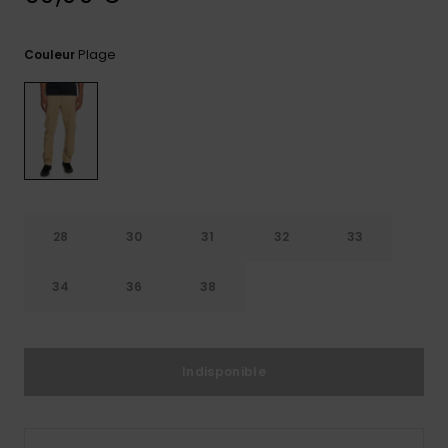
Trouvez
des
Plage
Couleur
réponses
aux
questions
les plus
fréquentes
et notre
formulaire
de
contact.
28
30
31
32
33
Consulter
la FAQ
34
36
38
Indisponible