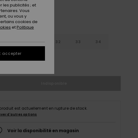
les publicités ; et
rtenaires. Vous
nt, ou vous y
ertains cookies de
ookies
et
Politique
30
31
32
33
34
t accepter
6
38
Indisponible
produit est actuellement en rupture de stock.
uver d'autres options
Voir la disponibilité en magasin