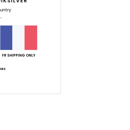
IKSILVER
É
untry
Comp
élast
Traça
FR SHIPPING ONLY
Livr
IES