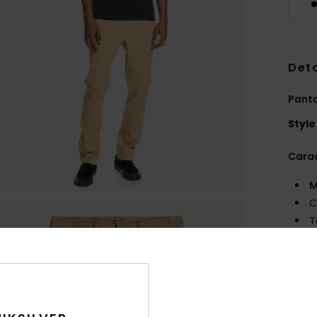
Deta
Pant
Style
Carac
M
C
T
C
des 
t
d
ado