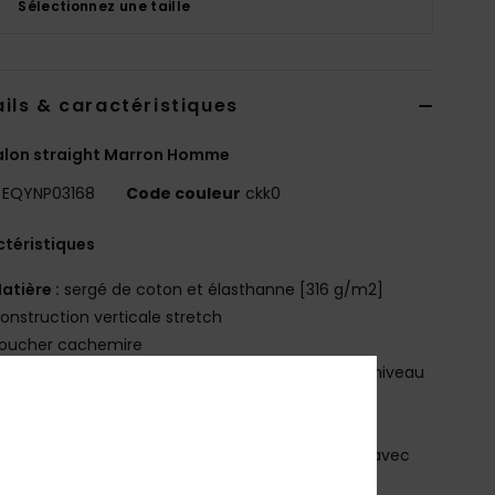
Sélectionnez une taille
ils & caractéristiques
alon straight Marron Homme
EQYNP03168
Code couleur
ckk0
téristiques
atière :
sergé de coton et élasthanne [316 g/m2]
onstruction verticale stretch
oucher cachemire
oupe :
coupe straight facile à porter, regular au niveau
cuisses et straight au niveau des jambes
aille :
taille fixe avec zip et fermeture boutonnée
élavage :
délavage aux enzymes et traitement avec
ucissant