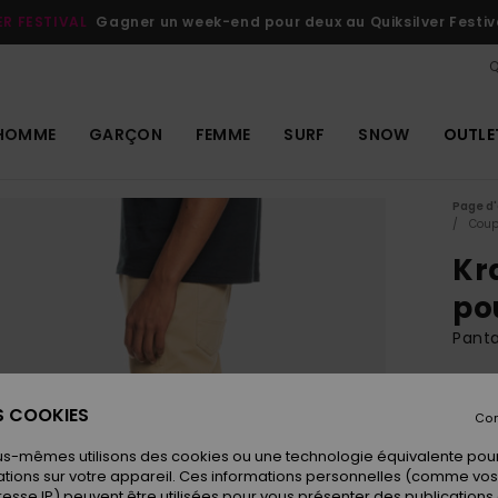
ER FESTIVAL
Gagner un week-end pour deux au Quiksilver Festiv
Q
HOMME
GARÇON
FEMME
SURF
SNOW
OUTLE
Page d'
Coup
Kr
po
Pant
69
ES COOKIES
Con
us-mêmes utilisons des cookies ou une technologie équivalente pour
Coule
tions sur votre appareil. Ces informations personnelles (comme v
resse IP) peuvent être utilisées pour vous présenter des publications