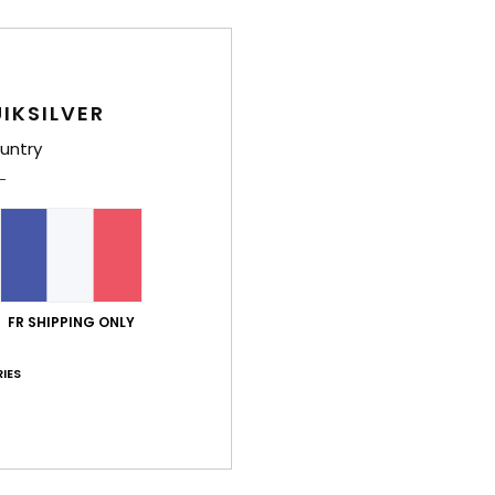
Deta
Haut 
Style
IKSILVER
untry
Carac
M
M
C
C
L
FR SHIPPING ONLY
C
G
IES
emm
É
Comp