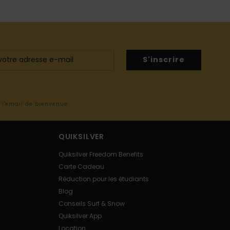
S'inscrire
s l'email de bienvenue
QUIKSILVER
Quiksilver Freedom Benefits
Carte Cadeau
Réduction pour les étudiants
Blog
Conseils Surf & Snow
Quiksilver App
Location