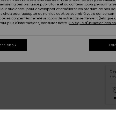
esurer la performance publicitaire et du contenu ; pour personnaliser 
leur audience ; pour développer et améliorer les produits de nos pa
 choix pour accepter ou non les cookies soumis à votre consenteme
ookies concernés ne relèvent pas de votre consentement (tels que c
X
ur plus d'informations, consultez notre :
Politique d'utilisation des c
Vo
mes choix
Tou
Ce 
Tro