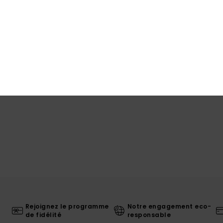
Traça
Livr
Rejoignez le programme
Notre engagement eco-
de fidélité
responsable