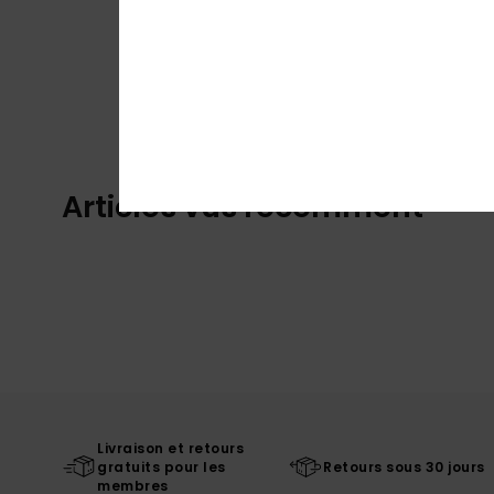
Articles vus récemment
Livraison et retours
gratuits pour les
Retours sous 30 jours
membres