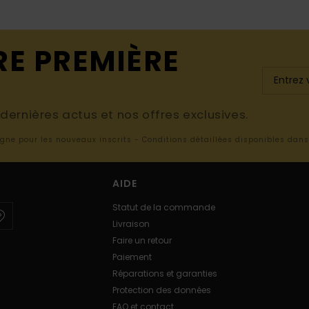
RE PREMIÈRE
ernières actus et nos offres exclusives.
ligne pour les nouveaux inscrits - Conditions détaillées disponibles dan
AIDE
Statut de la commande
Livraison
Faire un retour
Paiement
Réparations et garanties
Protection des données
FAQ et contact