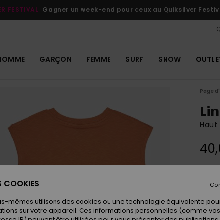
ER FESTIVAL
Gagner un week-end pour deux au Quiksilver Festiv
Q
HOMME
GARÇON
FEMME
SURF
SNOW
OUTLE
Page d'
Li
Haut 
40,
Coule
ES COOKIES
Con
us-mêmes utilisons des cookies ou une technologie équivalente pour
tions sur votre appareil. Ces informations personnelles (comme v
resse IP) peuvent être utilisées pour vous présenter des publications