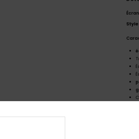
Écra
Style
Carac
é
T
É
É
p
g
C
Comp
Traça