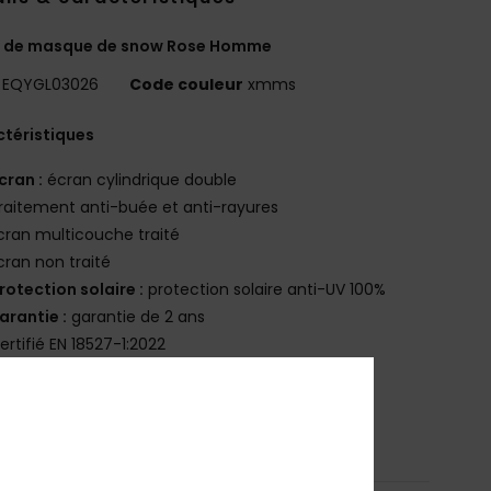
n de masque de snow Rose Homme
EQYGL03026
Code couleur
xmms
téristiques
cran :
écran cylindrique double
raitement anti-buée et anti-rayures
cran multicouche traité
cran non traité
rotection solaire :
protection solaire anti-UV 100%
arantie :
garantie de 2 ans
ertifié EN 18527-1:2022
osition
[Matière principale] 100% plastique
bilité du produit (Loi Agec)