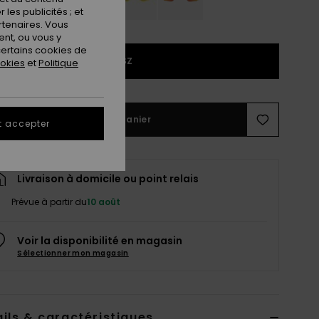
les publicités ; et
rtenaires. Vous
nt, ou vous y
ertains cookies de
1SZ
ookies
et
Politique
Ajouter au panier
t accepter
Livraison à domicile ou point relais
Prévue à partir du
10 août
Voir la disponibilité en magasin
Sélectionner mon magasin
ils & caractéristiques