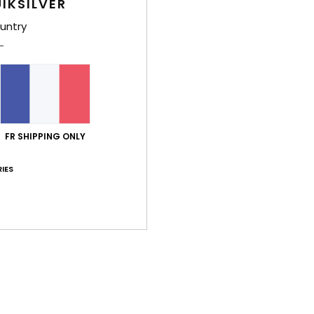
IKSILVER
Livr
untry
FR SHIPPING ONLY
IES