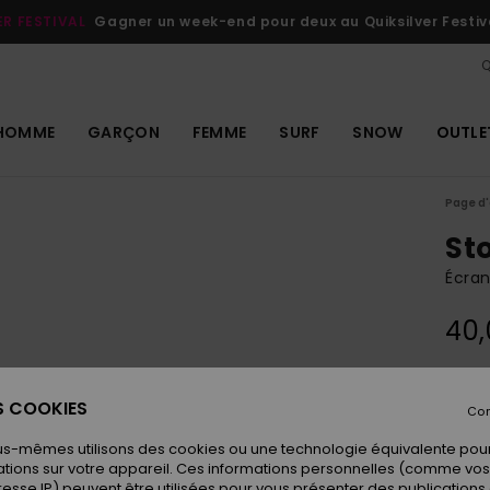
ER FESTIVAL
Gagner un week-end pour deux au Quiksilver Festiv
Q
HOMME
GARÇON
FEMME
SURF
SNOW
OUTLE
Page d'
St
Écra
40,
Coule
ES COOKIES
Con
us-mêmes utilisons des cookies ou une technologie équivalente pour
tions sur votre appareil. Ces informations personnelles (comme v
resse IP) peuvent être utilisées pour vous présenter des publications