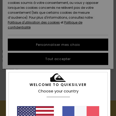
Quiksilver
A
cookies soumis à votre consentement, ou vous y opposer
Freedom
AIDE &
Découvrir
lorsque les cookies concernés ne relèvent pas de votre
CONTACT
consentement (tels que certains cookies de mesure
Nouveautés
Nouveautés
d’audience). Pour plus d'informations, consultez notre :
Protection
Politique d'utilisation des cookies
et
Politique de
des
Communauté
MAGASINS
confidentialité
données
A
A
Découvrir
Découvrir
QUIKSILVER
Guide des
2
APP
Personnaliser mes choix
tailles
Browdy Clux Adapt
Masque de ski/snowboard Noir
LISTE DE
Tout accepter
Homme
SOUHAITS
Démarrez
une
140,00 €
conversation
pour
RECHERCHES POPULAIRES
obtenir la
WELCOME TO QUIKSILVER
réponse la
plus rapide
Choose your country
Voir Tout
Bonnets
à votre
question.
Démarrer
une
conversation