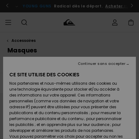
Passez
à
atuits
Se connecter / s'inscrire
YOUNG GUNS
Radical dès le départ.
Acheter maint
la
sélection
de
la
grille
des
produits
Accessoires
Accéder à
HOMME
Vêtements
Vêtements
Shop
Surf
Snow
Outlet
ma
Masques
Shop
Shop
Homme
commande
Homme
Homme
GARÇON
Continuer sans accepter
Gants
Masques
Moufles
Accessoires
Accessoires
Nouveautés
Livraison
Outlet
CE SITE UTILISE DES COOKIES
FEMME
Surf
Snow
Enfant
Shop
Shop
Filtrer & Trier
Nos partenaires et nous-mêmes utilisons des cookies ou
1
Resultat
Retours
Chaussures
Chaussures
A
Enfant
Enfant
une technologie équivalente pour stocker et/ou accéder à
& Tongs
& Tongs
Découvrir
SURF
Passer
Aller
des informations sur votre appareil. Ces informations
Outlet
aux
a
critères
trier
personnelles (comme vos données de navigation et votre
Paiement
Femme
de
par
adresse IP) peuvent être utilisées pour vous présenter des
filtrage
SNOW
Highlights
Snow
de
publications et du contenu personnalisés ; pour mesurer la
recherche
Surf
Surf
Snow
Shop
Carte
performance publicitaire et du contenu ; pour personnaliser
Femme
Cadeau
les publicités ; et en apprendre plus sur leur audience ; pour
OUTLET
développer et améliorer les produits de nos partenaires.
Communauté
Snow
Snow
Vous pouvez paramétrer vos choix pour accepter ou non les