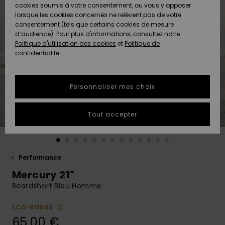
Quiksilver
A
cookies soumis à votre consentement, ou vous y opposer
Freedom
AIDE &
Découvrir
lorsque les cookies concernés ne relèvent pas de votre
CONTACT
consentement (tels que certains cookies de mesure
Nouveautés
Nouveautés
d’audience). Pour plus d'informations, consultez notre :
Protection
Politique d'utilisation des cookies
et
Politique de
des
Communauté
MAGASINS
confidentialité
données
A
A
Découvrir
Découvrir
QUIKSILVER
Guide des
APP
Personnaliser mes choix
tailles
LISTE DE
Tout accepter
SOUHAITS
Démarrez
une
conversation
pour
obtenir la
Performance
réponse la
Mercury 21"
plus rapide
à votre
Boardshort Bleu Homme
question.
ECO-BONUS
Démarrer
une
65,00 €
conversation