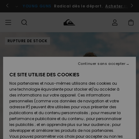
Passer
à
atuits
Se connecter / s'inscrire
YOUNG GUNS
Radical dès le départ.
Acheter maint
l'information
sur
le
produit
RUPTURE DE STOCK
Accéder à
HOMME
Vêtements
Vêtements
Shop
Surf
Snow
Outlet
ma
Shop
Shop
Homme
commande
Homme
Homme
GARÇON
Continuer sans accepter
Accessoires
Accessoires
Nouveautés
Livraison
Outlet
CE SITE UTILISE DES COOKIES
FEMME
Surf
Snow
Enfant
Shop
Shop
Nos partenaires et nous-mêmes utilisons des cookies ou
Retours
Chaussures
Chaussures
A
Enfant
Enfant
une technologie équivalente pour stocker et/ou accéder à
& Tongs
& Tongs
Découvrir
SURF
des informations sur votre appareil. Ces informations
Outlet
personnelles (comme vos données de navigation et votre
Paiement
Femme
adresse IP) peuvent être utilisées pour vous présenter des
SNOW
Highlights
Snow
publications et du contenu personnalisés ; pour mesurer la
Surf
Surf
Snow
Shop
Carte
performance publicitaire et du contenu ; pour personnaliser
Femme
Cadeau
les publicités ; et en apprendre plus sur leur audience ; pour
OUTLET
développer et améliorer les produits de nos partenaires.
Communauté
Snow
Snow
Vous pouvez paramétrer vos choix pour accepter ou non les