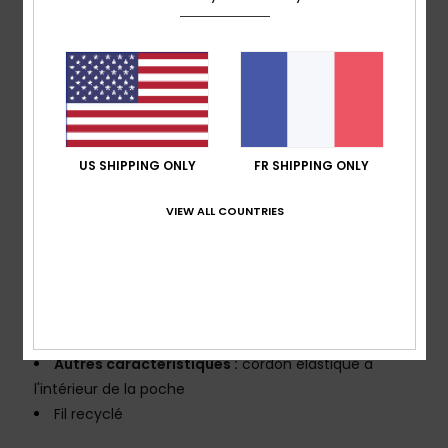
sécher et confortable
Avec ses panneaux micro-perforés intégrés à nos
boardshorts emblématiques, notre matière Highlite a
tout bon – vous pouvez vous concentrer sur votre surf
Revêtement : Traitement hydrophobe sans PFC
Coupe :
coupe droite intemporelle
Longueur :
longueur 21", coupe mi-longue
US SHIPPING ONLY
FR SHIPPING ONLY
Taille :
taille fixe
VIEW ALL COUNTRIES
Fermeture :
cordon de serrage
Braguette :
braguette performance
Nouvelle construction au niveau de la braguette
avec cordon de serrage rond
Poches :
Poche plaquée avec fermeture à scratch
Logotage :
Logo emblématique Mountain & Wave
Autres caractéristiques :
cordon élastique à
l'intérieur de la poche
Fil recyclé