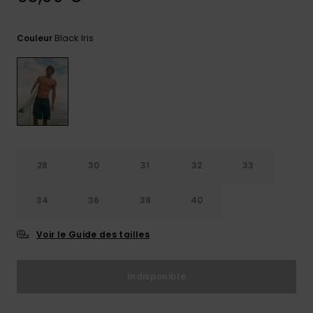
Trouvez
des
Black Iris
Couleur
réponses
aux
questions
les plus
fréquentes
et notre
formulaire
de
contact.
28
30
31
32
33
Consulter
la FAQ
34
36
38
40
Voir le Guide des tailles
Indisponible