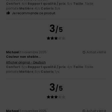
Confort
: 4
Rapport qualité / prix
: 5
Taille
: Taille
/5
/5
parfaite
Matière
: 4
Coloris
: 5
/5
/5
Je recommande ce produit
3
/5
Michael
11 novembre 2025
Achat vérifié
Couleur non stable...
Afficher original - Deutsch
Confort
: 5
Rapport qualité / prix
: 4
Taille
: Taille
/5
/5
parfaite
Matière
: 5
Coloris
: 1
/5
/5
3
/5
Michael
11 novembre 2025
Achat vérifié