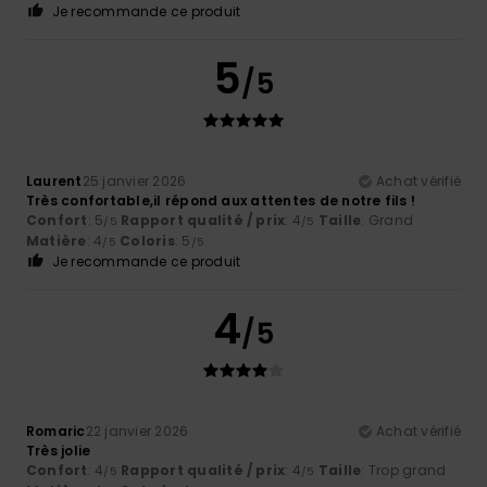
Je recommande ce produit
5
/5
Laurent
25 janvier 2026
Achat vérifié
Très confortable,il répond aux attentes de notre fils !
Confort
: 5
Rapport qualité / prix
: 4
Taille
: Grand
/5
/5
Matière
: 4
Coloris
: 5
/5
/5
Je recommande ce produit
4
/5
Romaric
22 janvier 2026
Achat vérifié
Très jolie
Confort
: 4
Rapport qualité / prix
: 4
Taille
: Trop grand
/5
/5