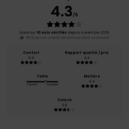
4.3
/5
basé sur
10 avis vérifiés
depuis novembre 2025
80% de nos clients recommandent ce produit
Confort
Rapport qualité / prix
4.4
4.4
Taille
Matière
4.4
Trop petit
Trop grand
Coloris
3.8