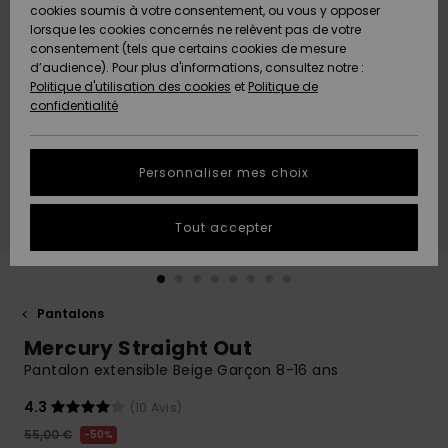
Quiksilver
A
cookies soumis à votre consentement, ou vous y opposer
Freedom
AIDE &
Découvrir
lorsque les cookies concernés ne relèvent pas de votre
CONTACT
consentement (tels que certains cookies de mesure
Nouveautés
Nouveautés
d’audience). Pour plus d'informations, consultez notre :
Protection
Politique d'utilisation des cookies
et
Politique de
des
Communauté
MAGASINS
confidentialité
données
A
A
Découvrir
Découvrir
QUIKSILVER
Guide des
APP
Personnaliser mes choix
tailles
LISTE DE
Tout accepter
SOUHAITS
Démarrez
une
conversation
pour
obtenir la
Pantalons
réponse la
Mercury Straight Out
plus rapide
à votre
Pantalon extensible Beige Garçon 8-16 ans
question.
4.3
(10 Avis)
Démarrer
une
55,00 €
50%
conversation