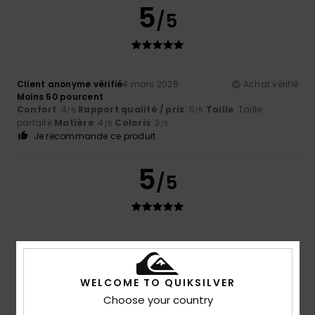
5
/5
Client anonyme vérifié
4 mars 2026
Achat vérifié
Moins 50 pourcent
Confort
: 4
Rapport qualité / prix
: 5
Taille
: Taille
/5
/5
parfaite
Matière
: 4
Coloris
: 3
/5
/5
Je recommande ce produit
5
/5
Claire
18 février 2026
Achat vérifié
Bon produit
Rapport qualité / prix
: 5
Taille
: Grand
Matière
: 5
/5
/5
WELCOME TO QUIKSILVER
Coloris
: 5
/5
Je recommande ce produit
Choose your country