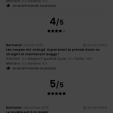
Matière
: 4
Coloris
: 4
/5
/5
Je recommande ce produit
4
/5
Bertrand
3 janvier 2026
Achat vérifié
Les coupes ont changé. Auparavant je prenais basic ou
straight et maintenant baggy !
Confort
: 4
Rapport qualité / prix
: 4
Taille
: Petit
/5
/5
Matière
: 4
Coloris
: 4
/5
/5
Je recommande ce produit
5
/5
Nathalie
11 décembre 2025
Achat vérifié
Le modèle est à la mode!