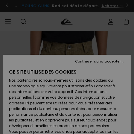
Passer
à
atuits
Se connecter / s'inscrire
YOUNG GUNS
Radical dès le départ.
Acheter maint
l'information
sur
le
produit
Accéder à
HOMME
Vêtements
Vêtements
Shop
Surf
Snow
Outlet
ma
Shop
Shop
Homme
commande
Homme
Homme
GARÇON
Continuer sans accepter
Accessoires
Accessoires
Nouveautés
Livraison
Outlet
CE SITE UTILISE DES COOKIES
FEMME
Surf
Snow
Enfant
Shop
Shop
Nos partenaires et nous-mêmes utilisons des cookies ou
Retours
Chaussures
Chaussures
A
Enfant
Enfant
une technologie équivalente pour stocker et/ou accéder à
& Tongs
& Tongs
Découvrir
SURF
des informations sur votre appareil. Ces informations
Outlet
personnelles (comme vos données de navigation et votre
Paiement
Femme
adresse IP) peuvent être utilisées pour vous présenter des
SNOW
Highlights
Snow
publications et du contenu personnalisés ; pour mesurer la
Surf
Surf
Snow
Shop
Carte
performance publicitaire et du contenu ; pour personnaliser
Femme
Cadeau
les publicités ; et en apprendre plus sur leur audience ; pour
OUTLET
développer et améliorer les produits de nos partenaires.
Communauté
Snow
Snow
Vous pouvez paramétrer vos choix pour accepter ou non les