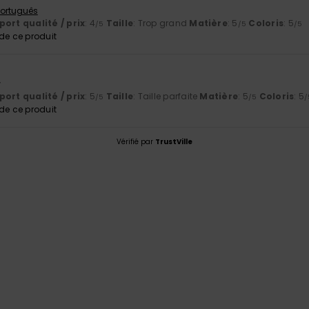
 Português
ort qualité / prix
: 4
Taille
: Trop grand
Matière
: 5
Coloris
: 5
/5
/5
/5
e ce produit
6
r
ort qualité / prix
: 5
Taille
: Taille parfaite
Matière
: 5
Coloris
: 5
/5
/5
/
e ce produit
Vérifié par
TrustVille