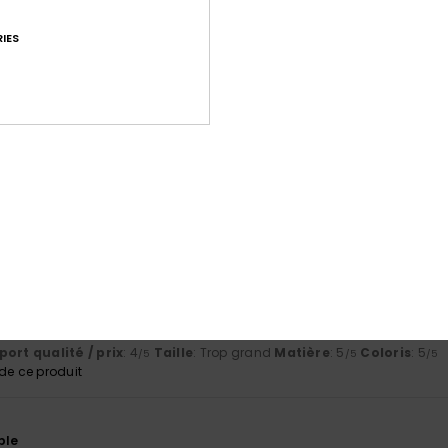
Note moyenne
5.0
IES
/5
basé sur
3 avis vérifiés
depuis mai 2026
100% de nos clients recommandent ce produit
port qualité / prix
Taille
Matiè
4.3
5.0
Trop petit
Trop grand
ort qualité / prix
: 4
Taille
: Trop grand
Matière
: 5
Coloris
: 5
/5
/5
/5
e ce produit
ble