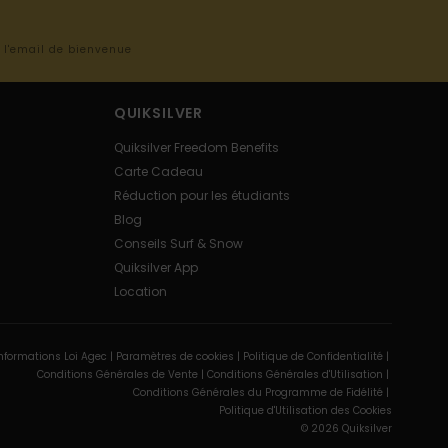
s l'email de bienvenue
QUIKSILVER
Quiksilver Freedom Benefits
Carte Cadeau
Réduction pour les étudiants
Blog
Conseils Surf & Snow
Quiksilver App
Location
nformations Loi Agec |
Paramètres de cookies |
Politique de Confidentialité |
Conditions Générales de Vente |
Conditions Générales d'Utilisation |
Conditions Générales du Programme de Fidélité |
Politique d'Utilisation des Cookies
© 2026 Quiksilver