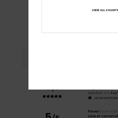
VIEW ALL COUNTR
Confort
Rap
5.0
5
Galin
10 juin 2026
/5
originale
Confort
: 5
Rapp
/5
Je recommand
Flavia
10 juin 2026
5
Jolie et conforta