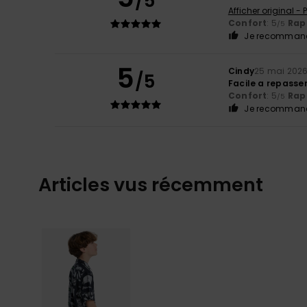
/5
Afficher original -
Confort
: 5
Rapp
/5
Je recommand
5
Cindy
25 mai 202
/5
Facile a repasse
Confort
: 5
Rapp
/5
Je recommand
Articles vus récemment