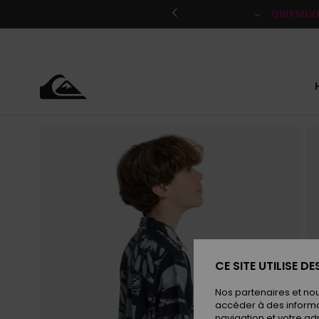
Passer
à
QUIKSILV
l'information
sur
le
produit
CE SITE UTILISE D
Nos partenaires et no
accéder à des informa
navigation et votre ad