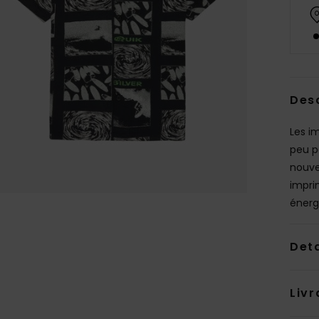
Des
Les i
peu p
nouve
impri
énergi
Deta
Livr