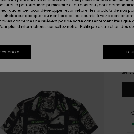
esurer la performance publicitaire et du contenu ; pour personnaliser 
Coule
leur audience ; pour développer et améliorer les produits de nos pa
 choix pour accepter ou non les cookies soumis à votre consenteme
ookies concernés ne relèvent pas de votre consentement (tels que c
ur plus d'informations, consultez notre :
Politique d'utilisation des c
mes choix
Tou
8
Vo