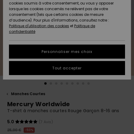
Quiksilver
A
cookies soumis à votre consentement, ou vous y opposer
Freedom
AIDE &
Découvrir
lorsque les cookies concernés ne relèvent pas de votre
CONTACT
consentement (tels que certains cookies de mesure
Nouveautés
Nouveautés
d’audience). Pour plus d'informations, consultez notre :
Protection
Politique d'utilisation des cookies
et
Politique de
des
Communauté
MAGASINS
confidentialité
données
A
A
Découvrir
Découvrir
QUIKSILVER
Guide des
APP
Personnaliser mes choix
tailles
LISTE DE
Tout accepter
SOUHAITS
Démarrez
une
conversation
pour
obtenir la
Manches Courtes
réponse la
Mercury Worldwide
plus rapide
à votre
T-shirt à manches courtes Rouge Garçon 8-16 ans
question.
5.0
(7 Avis)
Démarrer
une
25,00 €
50%
conversation