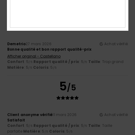
5
/5
Demetrio
27 mars 2026
Achat vérifié
Bonne qualité et bon rapport qualité-prix
Afficher original - Castellano
Confort
: 5
Rapport qualité / prix
: 5
Taille
: Trop grand
/5
/5
Matière
: 5
Coloris
: 5
/5
/5
5
/5
Client anonyme vérifié
11 mars 2026
Achat vérifié
Satisfait
Confort
: 5
Rapport qualité / prix
: 5
Taille
: Taille
/5
/5
parfaite
Matière
: 5
Coloris
: 5
/5
/5