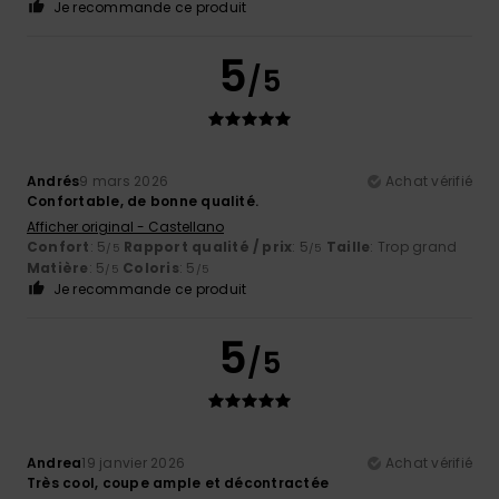
Je recommande ce produit
5
/5
Andrés
9 mars 2026
Achat vérifié
Confortable, de bonne qualité.
Afficher original - Castellano
Confort
: 5
Rapport qualité / prix
: 5
Taille
: Trop grand
/5
/5
Matière
: 5
Coloris
: 5
/5
/5
Je recommande ce produit
5
/5
Andrea
19 janvier 2026
Achat vérifié
Très cool, coupe ample et décontractée