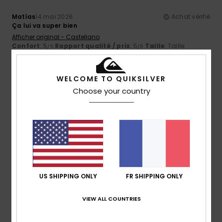
Matías
14 mai 2026
Achat vérifié
Ça lui va super bien
Afficher original - Castellano
Confort
: 5
Rapport qualité / prix
: 5
Taille
: Taille
/5
/5
parfaite
Matière
: 5
/5
Je recommande ce produit
WELCOME TO QUIKSILVER
5
Choose your country
/5
Vicmar
9 avril 2026
Achat vérifié
La longueur des manches courtes est parfaite. Mon fils a
un développement sensoriel particulier et ne supporte pas
les manches trop courtes. Grâce à ce modèle, il peut
US SHIPPING ONLY
FR SHIPPING ONLY
porter des t-shirts à manches courtes. C'est donc parfait.
Afficher original - Deutsch
Confort
: 5
Rapport qualité / prix
: 5
Taille
: Taille
VIEW ALL COUNTRIES
/5
/5
parfaite
Matière
: 5
Coloris
: 5
/5
/5
Je recommande ce produit