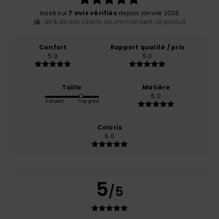
basé sur
7 avis vérifiés
depuis janvier 2026
86% de nos clients recommandent ce produit
Confort
Rapport qualité / prix
5.0
5.0
Taille
Matière
5.0
Trop petit
Trop grand
Coloris
5.0
5
/5