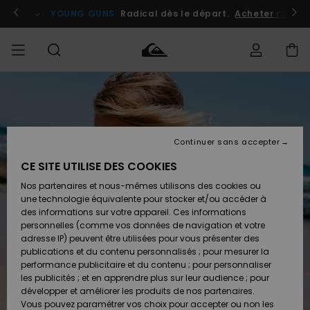
Passer
à
atuits
Se connecter / s'inscrire
YOUNG GUNS
Radical dès le départ.
Acheter maint
l'information
sur
le
produit
Accéder à
HOMME
Vêtements
Vêtements
Shop
Surf
Snow
Outlet
ma
Shop
Shop
Homme
commande
Homme
Homme
GARÇON
Continuer sans accepter
Accessoires
Accessoires
Nouveautés
Livraison
Outlet
CE SITE UTILISE DES COOKIES
FEMME
Surf
Snow
Enfant
Shop
Shop
Nos partenaires et nous-mêmes utilisons des cookies ou
Retours
Chaussures
Chaussures
A
Enfant
Enfant
une technologie équivalente pour stocker et/ou accéder à
& Tongs
& Tongs
Découvrir
SURF
des informations sur votre appareil. Ces informations
Outlet
personnelles (comme vos données de navigation et votre
Paiement
Femme
adresse IP) peuvent être utilisées pour vous présenter des
SNOW
Highlights
Snow
publications et du contenu personnalisés ; pour mesurer la
Surf
Surf
Snow
Shop
Carte
performance publicitaire et du contenu ; pour personnaliser
Femme
Cadeau
les publicités ; et en apprendre plus sur leur audience ; pour
OUTLET
développer et améliorer les produits de nos partenaires.
Communauté
Snow
Snow
Vous pouvez paramétrer vos choix pour accepter ou non les