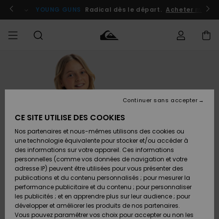
Passer
à
atuits
Se connecter / s'inscrire
YOUNG GUNS
Radical dès le départ.
Acheter maint
l'information
sur
le
produit
Accéder à
HOMME
Vêtements
Vêtements
Shop
Surf
Snow
Outlet
ma
Shop
Shop
Homme
commande
Homme
Homme
GARÇON
Continuer sans accepter
Accessoires
Accessoires
Nouveautés
Livraison
Outlet
CE SITE UTILISE DES COOKIES
FEMME
Surf
Snow
Enfant
Shop
Shop
Nos partenaires et nous-mêmes utilisons des cookies ou
Retours
Chaussures
Chaussures
A
Enfant
Enfant
une technologie équivalente pour stocker et/ou accéder à
& Tongs
& Tongs
Découvrir
SURF
des informations sur votre appareil. Ces informations
Outlet
personnelles (comme vos données de navigation et votre
Paiement
Femme
adresse IP) peuvent être utilisées pour vous présenter des
SNOW
Highlights
Snow
publications et du contenu personnalisés ; pour mesurer la
Surf
Surf
Snow
Shop
Carte
performance publicitaire et du contenu ; pour personnaliser
Femme
Cadeau
les publicités ; et en apprendre plus sur leur audience ; pour
OUTLET
développer et améliorer les produits de nos partenaires.
Communauté
Snow
Snow
Vous pouvez paramétrer vos choix pour accepter ou non les