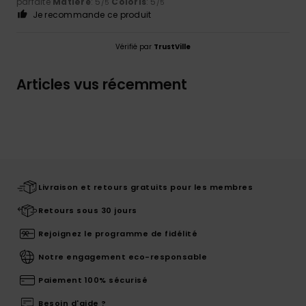
parfaite
Matière
: 5
Coloris
: 5
/5
/5
Je recommande ce produit
Vérifié par
TrustVille
Articles vus récemment
Livraison et retours gratuits pour les membres
Retours sous 30 jours
Rejoignez le programme de fidélité
Notre engagement eco-responsable
Paiement 100% sécurisé
Besoin d'aide ?