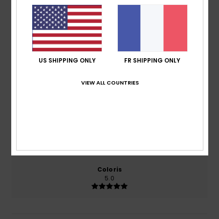
5.0
/5
basé sur
2 avis vérifiés
depuis novembre 2025
US SHIPPING ONLY
FR SHIPPING ONLY
100% de nos clients recommandent ce produit
VIEW ALL COUNTRIES
Confort
Rapport qualité / prix
5.0
5.0
Taille
Matière
5.0
Trop petit
Trop grand
Coloris
5.0