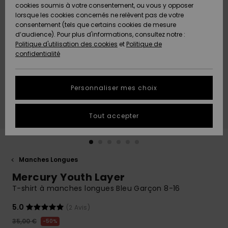
Quiksilver
A
cookies soumis à votre consentement, ou vous y opposer
Freedom
AIDE &
Découvrir
lorsque les cookies concernés ne relèvent pas de votre
CONTACT
consentement (tels que certains cookies de mesure
Nouveautés
Nouveautés
d’audience). Pour plus d'informations, consultez notre :
Protection
Politique d'utilisation des cookies
et
Politique de
des
Communauté
MAGASINS
confidentialité
données
A
A
Découvrir
Découvrir
QUIKSILVER
Guide des
APP
Personnaliser mes choix
tailles
LISTE DE
Tout accepter
SOUHAITS
Démarrez
une
conversation
pour
obtenir la
Manches Longues
réponse la
Mercury Youth Layer
plus rapide
à votre
T-shirt à manches longues Bleu Garçon 8-16
question.
5.0
(2 Avis)
Démarrer
une
35,00 €
50%
conversation