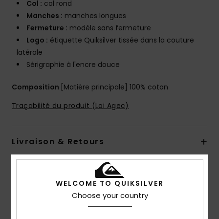
Col :
col rond
Manches :
manches longues
Fermeture :
modèle sans fermeture
Logo :
étiquette Quiksilver tissée dans la couture
latérale
Sérigraphie à l'encre douce
Composition
[Matière principale] 100% coton
Traçabilité du produit (Loi Agec)
Livraison & Retours
Avis clients
WELCOME TO QUIKSILVER
Choose your country
Note moyenne