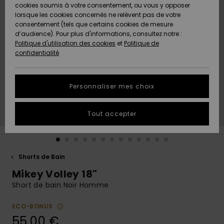
Quiksilver
A
cookies soumis à votre consentement, ou vous y opposer
Freedom
AIDE &
Découvrir
lorsque les cookies concernés ne relèvent pas de votre
CONTACT
consentement (tels que certains cookies de mesure
Nouveautés
Nouveautés
d’audience). Pour plus d'informations, consultez notre :
Protection
Politique d'utilisation des cookies
et
Politique de
des
Communauté
MAGASINS
confidentialité
données
A
A
Découvrir
Découvrir
QUIKSILVER
Guide des
APP
Personnaliser mes choix
tailles
LISTE DE
Tout accepter
SOUHAITS
Démarrez
une
conversation
pour
obtenir la
Shorts de Bain
réponse la
Mikey Volley 18"
plus rapide
à votre
Short de bain Noir Homme
question.
ECO-BONUS
Démarrer
une
55,00 €
conversation