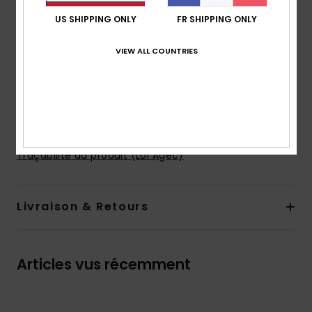
serrage
US SHIPPING ONLY
FR SHIPPING ONLY
Poches :
poches sur le côté
Poche arrière appliquée
VIEW ALL COUNTRIES
Made Better
Le mannequin sur la photo en studio mesure
178cm/70" et porte une taille M
Composition
100% Polyester recyclé
Traçabilité du produit (Loi Agec)
Livraison & Retours
Articles vus récemment