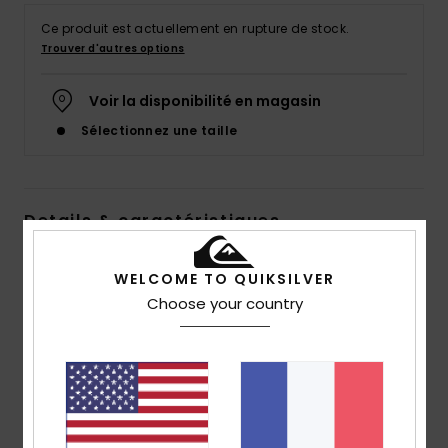
Ce produit est actuellement en rupture de stock.
Trouver d'autres options
Voir la disponibilité en magasin
Sélectionnez une taille
Details & caractéristiques
Short de bain Noir Homme
WELCOME TO QUIKSILVER
Style
EQYJV04048
Code couleur
kvd0
Choose your country
Caractéristiques
Matière :
polyester recyclé
Taille :
taille élastique
Système de fermeture :
Fermeture par cordon de