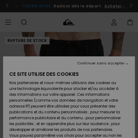
Passer
à
atuits
Se connecter / s'inscrire
YOUNG GUNS
Radical dès le départ.
Acheter maint
l'information
sur
le
produit
RUPTURE DE STOCK
Accéder à
HOMME
Vêtements
Vêtements
Shop
Surf
Snow
Outlet
ma
Shop
Shop
Homme
commande
Homme
Homme
GARÇON
Continuer sans accepter
Accessoires
Accessoires
Nouveautés
Livraison
Outlet
CE SITE UTILISE DES COOKIES
FEMME
Surf
Snow
Enfant
Shop
Shop
Nos partenaires et nous-mêmes utilisons des cookies ou
Retours
Chaussures
Chaussures
A
Enfant
Enfant
une technologie équivalente pour stocker et/ou accéder à
& Tongs
& Tongs
Découvrir
SURF
des informations sur votre appareil. Ces informations
Outlet
personnelles (comme vos données de navigation et votre
Paiement
Femme
adresse IP) peuvent être utilisées pour vous présenter des
SNOW
Highlights
Snow
publications et du contenu personnalisés ; pour mesurer la
Surf
Surf
Snow
Shop
Carte
performance publicitaire et du contenu ; pour personnaliser
Femme
Cadeau
les publicités ; et en apprendre plus sur leur audience ; pour
OUTLET
développer et améliorer les produits de nos partenaires.
Communauté
Snow
Snow
Vous pouvez paramétrer vos choix pour accepter ou non les