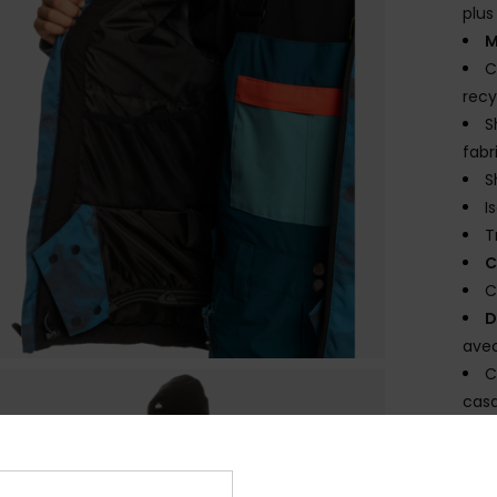
plus
M
C
rec
S
fabr
S
I
T
C
C
D
avec
C
cas
J
P
main