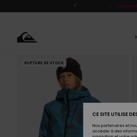
Passer
à
QUIKSILV
l'information
sur
le
produit
RUPTURE DE STOCK
CE SITE UTILISE D
Nos partenaires et no
accéder à des informa
navigation et votre ad