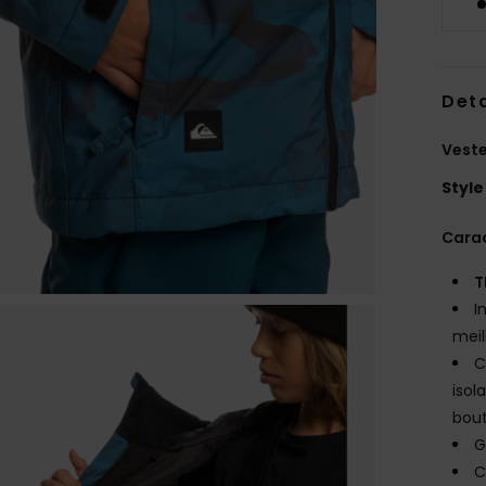
Deta
Veste
Style
Carac
T
I
meil
C
isol
bout
G
C