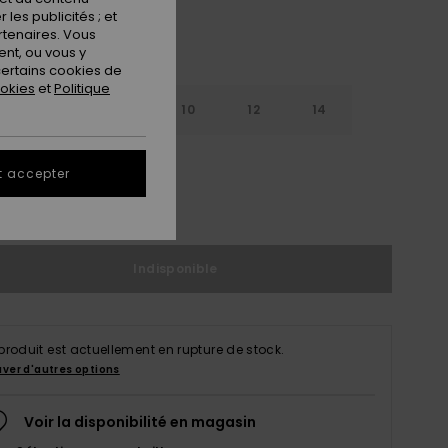
les publicités ; et
rtenaires. Vous
nt, ou vous y
ertains cookies de
ookies
et
Politique
5Y
6-7Y
8
10
12
14
t accepter
ir le Guide des tailles
Indisponible
produit est actuellement en rupture de stock.
uver d'autres options
Voir la disponibilité en magasin