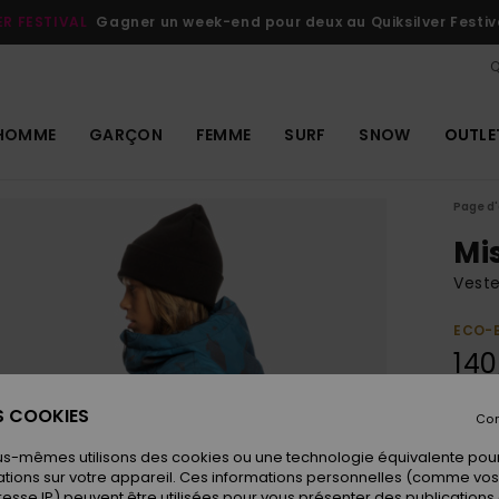
ER FESTIVAL
Gagner un week-end pour deux au Quiksilver Festiv
Q
HOMME
GARÇON
FEMME
SURF
SNOW
OUTLE
Page d'
Mi
Veste
ECO-
140
ES COOKIES
Con
Coule
us-mêmes utilisons des cookies ou une technologie équivalente pour
tions sur votre appareil. Ces informations personnelles (comme v
resse IP) peuvent être utilisées pour vous présenter des publications