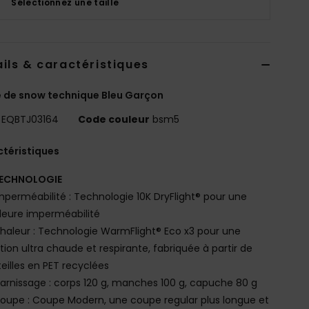
Sélectionnez une taille
ils & caractéristiques
 de snow technique Bleu Garçon
EQBTJ03164
Code couleur
bsm5
téristiques
ECHNOLOGIE
mperméabilité : Technologie 10K DryFlight® pour une
leure imperméabilité
haleur : Technologie WarmFlight® Eco x3 pour une
ation ultra chaude et respirante, fabriquée à partir de
eilles en PET recyclées
arnissage : corps 120 g, manches 100 g, capuche 80 g
oupe : Coupe Modern, une coupe regular plus longue et