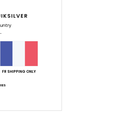
en 
A
IKSILVER
Comp
untry
Traça
Livr
FR SHIPPING ONLY
IES