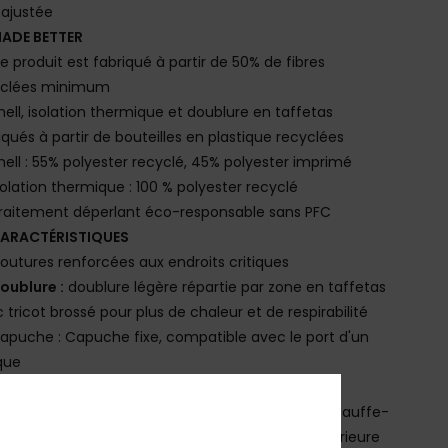
 ajustée
ADE BETTER
e produit est fabriqué à partir de 50% de fibres
yclées minimum
hell, isolation thermique et doublure en taffetas
iqués à partir de bouteilles en plastique recyclées
hell : 55% polyester recyclé, 45% polyester imprimé
solation thermique : 100 % polyester recyclé
raitement déperlant éco-responsable sans PFC
ARACTÉRISTIQUES
outures renforcées aux endroits critiques
oublure :
doublure légère répartie par zone en taffetas
 tricot brossé pour plus de chaleur et de respirabilité
apuche : Capuche fixe, compatible avec le port d'un
que
upe pare-neige : jupe pare-neige intégrée
oches : poche forfait sur la manche, 2 poches chauffe-
s, poche multimédia interne, grande poche intérieure