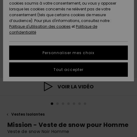
Quiksilver
A
cookies soumis à votre consentement, ou vous y opposer
Freedom
AIDE &
Découvrir
lorsque les cookies concernés ne relèvent pas de votre
CONTACT
consentement (tels que certains cookies de mesure
Nouveautés
Nouveautés
d’audience). Pour plus d'informations, consultez notre :
Protection
Politique d'utilisation des cookies
et
Politique de
des
Communauté
MAGASINS
confidentialité
données
A
A
Découvrir
Découvrir
QUIKSILVER
Guide des
APP
Personnaliser mes choix
tailles
LISTE DE
Tout accepter
SOUHAITS
Démarrez
une
conversation
VOIR LA VIDÉO
pour
obtenir la
réponse la
plus rapide
à votre
Vestes Isolantes
question.
Mission - Veste de snow pour Homme
Démarrer
une
Veste de snow Noir Homme
conversation