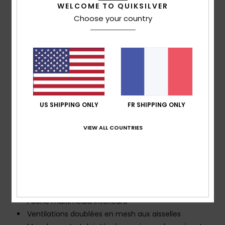
matière recyclée :
polyester recyclé
WELCOME TO QUIKSILVER
Isolation :
technologie WarmFlight® pour une
Choose your country
isolation ultra-légère et respirante fabriquée à partir de
bouteilles en PET recyclées [Poids de remplissage : 80 g
corps, 60 g manches et capuche]
Doublure :
doublure en tricot brossé et taffetas
répartie aux endroits stratégiques sur le corps
Coutures étanches renforcées aux endroits
critiques
US SHIPPING ONLY
FR SHIPPING ONLY
Capuche ajustable en trois sens
Capuche fixe
VIEW ALL COUNTRIES
Jupe pare-neige fixe
Jupe pare-neige rabattable avec boutons-pression
Système d'attache de la veste au pantalon
Poches chauffe-mains avec porte-clés
Poche pour forfait
Poche multimédia intérieure
Ventilations doublées en mesh aux aisselles