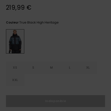
219,99 €
Trouvez
des
réponses
aux
True Black High Heritage
Couleur
questions
les plus
fréquentes
et notre
formulaire
de
contact.
Consulter
la FAQ
XS
S
M
L
XL
XXL
Indisponible