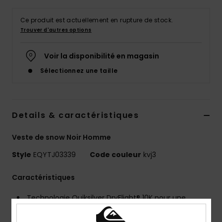
Ce produit est actuellement en rupture de stock.
Trouver d'autres options
Voir la disponibilité en magasin
Sélectionnez une taille
Details & caractéristiques
Veste de snow Noir Homme
Style
EQYTJ03339
Code couleur
kvj3
Caractéristiques
Technologie Quiksilver DryFlight® 10K pour une
meilleure imperméabilité [10,000mm / 5000g]