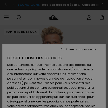
Passer
à
atuits
Se connecter / s'inscrire
YOUNG GUNS
Radical dès le départ.
Acheter maint
l'information
sur
le
produit
RUPTURE DE STOCK
Accéder à
HOMME
Vêtements
Vêtements
Shop
Surf
Snow
Outlet
ma
Shop
Shop
Homme
commande
Homme
Homme
GARÇON
Continuer sans accepter
Accessoires
Accessoires
Nouveautés
Livraison
Outlet
CE SITE UTILISE DES COOKIES
FEMME
Surf
Snow
Enfant
Shop
Shop
Nos partenaires et nous-mêmes utilisons des cookies ou
Retours
Chaussures
Chaussures
A
Enfant
Enfant
une technologie équivalente pour stocker et/ou accéder à
& Tongs
& Tongs
Découvrir
SURF
des informations sur votre appareil. Ces informations
Outlet
personnelles (comme vos données de navigation et votre
Paiement
Femme
adresse IP) peuvent être utilisées pour vous présenter des
SNOW
Highlights
Snow
publications et du contenu personnalisés ; pour mesurer la
Surf
Surf
Snow
Shop
Carte
performance publicitaire et du contenu ; pour personnaliser
Femme
Cadeau
les publicités ; et en apprendre plus sur leur audience ; pour
OUTLET
développer et améliorer les produits de nos partenaires.
Communauté
Snow
Snow
Vous pouvez paramétrer vos choix pour accepter ou non les