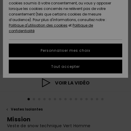
Quiksilver
A
cookies soumis à votre consentement, ou vous y opposer
Freedom
AIDE &
Découvrir
lorsque les cookies concernés ne relèvent pas de votre
CONTACT
consentement (tels que certains cookies de mesure
Nouveautés
Nouveautés
d’audience). Pour plus d'informations, consultez notre :
Protection
Politique d'utilisation des cookies
et
Politique de
des
Communauté
MAGASINS
confidentialité
données
A
A
Découvrir
Découvrir
QUIKSILVER
Guide des
APP
Personnaliser mes choix
tailles
LISTE DE
Tout accepter
SOUHAITS
Démarrez
une
conversation
VOIR LA VIDÉO
pour
obtenir la
réponse la
plus rapide
à votre
Vestes Isolantes
question.
Mission
Démarrer
une
Veste de snow technique Vert Homme
conversation