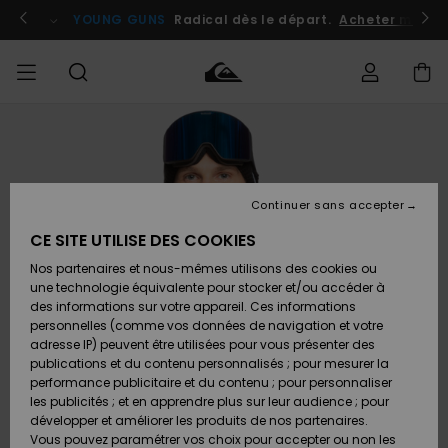
Passer
à
atuits
Se connecter / s'inscrire
YOUNG GUNS
Radical dès le départ.
Acheter maint
l'information
sur
le
produit
Accéder à
HOMME
Vêtements
Vêtements
Shop
Surf
Snow
Outlet
ma
Shop
Shop
Homme
commande
Homme
Homme
GARÇON
Continuer sans accepter
Accessoires
Accessoires
Nouveautés
Livraison
Outlet
CE SITE UTILISE DES COOKIES
FEMME
Surf
Snow
Enfant
Shop
Shop
Nos partenaires et nous-mêmes utilisons des cookies ou
Retours
Chaussures
Chaussures
A
Enfant
Enfant
une technologie équivalente pour stocker et/ou accéder à
& Tongs
& Tongs
Découvrir
SURF
des informations sur votre appareil. Ces informations
Outlet
personnelles (comme vos données de navigation et votre
Paiement
Femme
adresse IP) peuvent être utilisées pour vous présenter des
SNOW
Highlights
Snow
publications et du contenu personnalisés ; pour mesurer la
Surf
Surf
Snow
Shop
Carte
performance publicitaire et du contenu ; pour personnaliser
Femme
Cadeau
les publicités ; et en apprendre plus sur leur audience ; pour
OUTLET
développer et améliorer les produits de nos partenaires.
Communauté
Snow
Snow
Vous pouvez paramétrer vos choix pour accepter ou non les