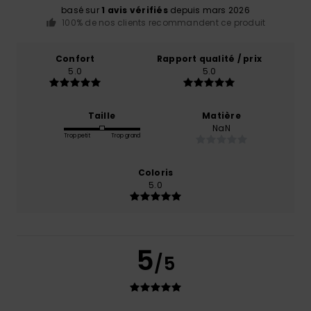
basé sur
1 avis vérifiés
depuis mars 2026
100% de nos clients recommandent ce produit
Confort
Rapport qualité / prix
5.0
5.0
Taille
Matière
NaN
Trop petit
Trop grand
Coloris
5.0
5
/5