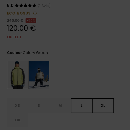
5.0
(1 Avis)
Trouvez
des
ECO-BONUS
réponses
240,00 €
50%
aux
120,00 €
questions
les plus
OUTLET
fréquentes
et notre
formulaire
Celery Green
Couleur
de
contact.
Consulter
la FAQ
XS
S
M
L
XL
XXL