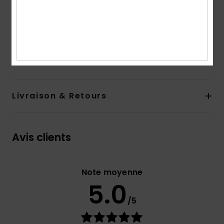
Le mannequin sur la photo en studio mesure
178cm/70" et porte une taille M
Composition
100% Polyester recyclé
Traçabilité du produit (Loi Agec)
Livraison & Retours
Avis clients
Note moyenne
5.0
/5