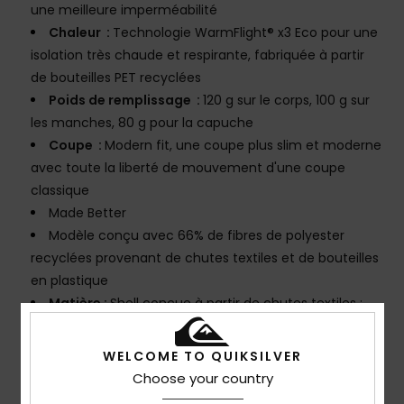
une meilleure imperméabilité
Chaleur :
Technologie WarmFlight® x3 Eco pour une
isolation très chaude et respirante, fabriquée à partir
de bouteilles PET recyclées
Poids de remplissage :
120 g sur le corps, 100 g sur
les manches, 80 g pour la capuche
Coupe :
Modern fit, une coupe plus slim et moderne
avec toute la liberté de mouvement d'une coupe
classique
Made Better
Modèle conçu avec 66% de fibres de polyester
recyclées provenant de chutes textiles et de bouteilles
en plastique
Matière :
Shell conçue à partir de chutes textiles :
55% de polyester recyclé et 45% de polyester
Sans PFC :
Traitement déperlant durable sans PFC
WELCOME TO QUIKSILVER
Coutures :
coutures étanches aux endroits clés
Choose your country
Doublure :
doublure légère répartie par zone en