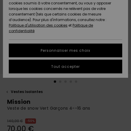
Quiksilver
A
cookies soumis à votre consentement, ou vous y opposer
Freedom
AIDE &
Découvrir
lorsque les cookies concernés ne relèvent pas de votre
CONTACT
consentement (tels que certains cookies de mesure
Nouveautés
Nouveautés
d’audience). Pour plus d'informations, consultez notre :
Protection
Politique d'utilisation des cookies
et
Politique de
des
Communauté
MAGASINS
confidentialité
données
A
A
Découvrir
Découvrir
QUIKSILVER
Guide des
APP
Personnaliser mes choix
tailles
LISTE DE
Tout accepter
SOUHAITS
Démarrez
une
conversation
pour
obtenir la
Vestes Isolantes
réponse la
Mission
plus rapide
à votre
Veste de snow Vert Garçons 4--16 ans
question.
140,00 €
50%
Démarrer
une
70,00 €
conversation