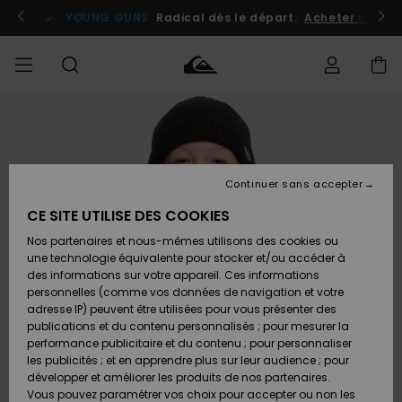
Passer
à
atuits
Se connecter / s'inscrire
YOUNG GUNS
Radical dès le départ.
Acheter maint
l'information
sur
le
produit
Accéder à
HOMME
Vêtements
Vêtements
Shop
Surf
Snow
Outlet
ma
Shop
Shop
Homme
commande
Homme
Homme
GARÇON
Continuer sans accepter
Accessoires
Accessoires
Nouveautés
Livraison
Outlet
CE SITE UTILISE DES COOKIES
FEMME
Surf
Snow
Enfant
Shop
Shop
Nos partenaires et nous-mêmes utilisons des cookies ou
Retours
Chaussures
Chaussures
A
Enfant
Enfant
une technologie équivalente pour stocker et/ou accéder à
& Tongs
& Tongs
Découvrir
SURF
des informations sur votre appareil. Ces informations
Outlet
personnelles (comme vos données de navigation et votre
Paiement
Femme
adresse IP) peuvent être utilisées pour vous présenter des
SNOW
Highlights
Snow
publications et du contenu personnalisés ; pour mesurer la
Surf
Surf
Snow
Shop
Carte
performance publicitaire et du contenu ; pour personnaliser
Femme
Cadeau
les publicités ; et en apprendre plus sur leur audience ; pour
OUTLET
développer et améliorer les produits de nos partenaires.
Communauté
Snow
Snow
Vous pouvez paramétrer vos choix pour accepter ou non les