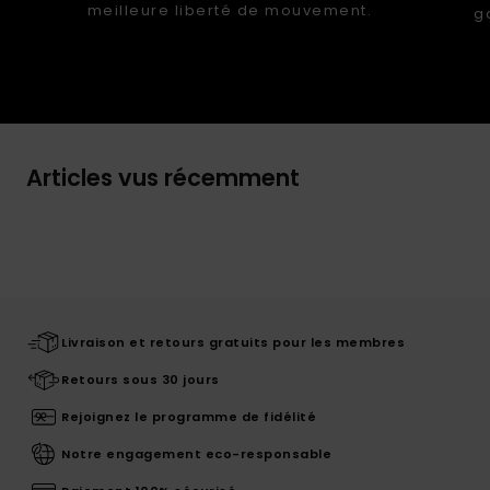
meilleure liberté de mouvement.
g
Articles vus récemment
Livraison et retours gratuits pour les membres
Retours sous 30 jours
Rejoignez le programme de fidélité
Notre engagement eco-responsable