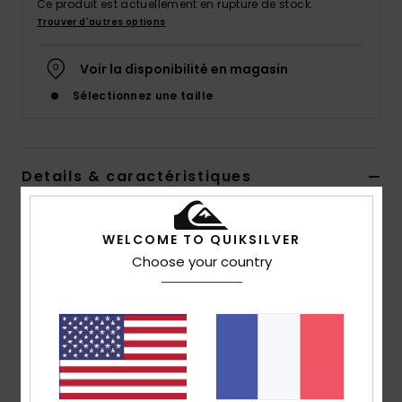
Ce produit est actuellement en rupture de stock.
Trouver d'autres options
Voir la disponibilité en magasin
Sélectionnez une taille
Details & caractéristiques
Tongs Bleu Homme
WELCOME TO QUIKSILVER
Style
AQYL101264
Code couleur
xbbg
Choose your country
Caractéristiques
Bride :
bride 3 points souple en caoutchouc
Logotage Quiksilver et logo Mountain & Wave moulé
Semelle intérieure :
semelle intérieure texturée et
antidérapante