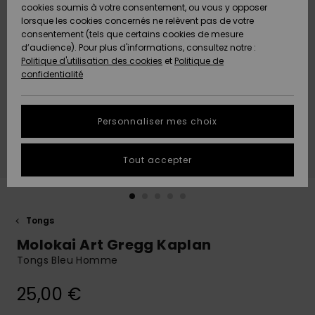
Quiksilver
A
cookies soumis à votre consentement, ou vous y opposer
Freedom
AIDE &
Découvrir
lorsque les cookies concernés ne relèvent pas de votre
CONTACT
consentement (tels que certains cookies de mesure
Nouveautés
Nouveautés
d’audience). Pour plus d'informations, consultez notre :
Protection
Politique d'utilisation des cookies
et
Politique de
des
Communauté
MAGASINS
confidentialité
données
A
A
Découvrir
Découvrir
QUIKSILVER
Guide des
APP
Personnaliser mes choix
tailles
LISTE DE
Tout accepter
SOUHAITS
Démarrez
une
conversation
pour
obtenir la
Tongs
réponse la
Molokai Art Gregg Kaplan
plus rapide
à votre
Tongs Bleu Homme
question.
25,00 €
Démarrer
une
conversation