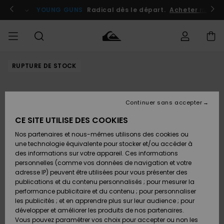
Passer
à
atuits
Se connecter / s'inscrire
YOUNG GUNS
Radical dès le départ.
Acheter maint
l'information
sur
le
produit
RUPTURE DE STOCK
Accéder à
HOMME
Vêtements
Vêtements
Shop
Surf
Snow
Outlet
ma
Shop
Shop
Homme
commande
Homme
Homme
GARÇON
Continuer sans accepter
Accessoires
Accessoires
Nouveautés
Livraison
Outlet
CE SITE UTILISE DES COOKIES
FEMME
Surf
Snow
Enfant
Shop
Shop
Nos partenaires et nous-mêmes utilisons des cookies ou
Retours
Chaussures
Chaussures
A
Enfant
Enfant
une technologie équivalente pour stocker et/ou accéder à
& Tongs
& Tongs
Découvrir
SURF
des informations sur votre appareil. Ces informations
Outlet
personnelles (comme vos données de navigation et votre
Paiement
Femme
adresse IP) peuvent être utilisées pour vous présenter des
SNOW
Highlights
Snow
publications et du contenu personnalisés ; pour mesurer la
Surf
Surf
Snow
Shop
Carte
performance publicitaire et du contenu ; pour personnaliser
Femme
Cadeau
les publicités ; et en apprendre plus sur leur audience ; pour
OUTLET
développer et améliorer les produits de nos partenaires.
Communauté
Snow
Snow
Vous pouvez paramétrer vos choix pour accepter ou non les