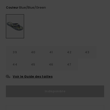
Trouvez
Blue/blue/green
Couleur
des
réponses
aux
questions
les plus
fréquentes
et notre
formulaire
de
contact.
39
40
41
42
43
Consulter
la FAQ
44
45
46
47
Voir le Guide des tailles
Indisponible