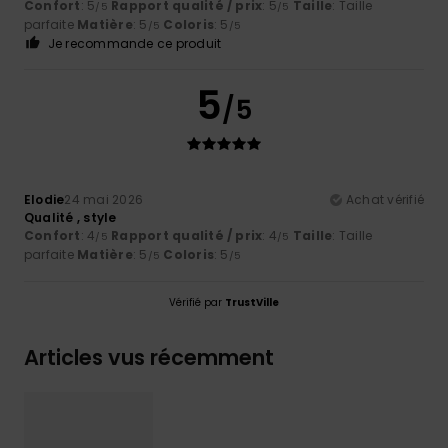
Confort
: 5
Rapport qualité / prix
: 5
Taille
: Taille
/5
/5
parfaite
Matière
: 5
Coloris
: 5
/5
/5
Je recommande ce produit
5
/5
Elodie
24 mai 2026
Achat vérifié
Qualité , style
Confort
: 4
Rapport qualité / prix
: 4
Taille
: Taille
/5
/5
parfaite
Matière
: 5
Coloris
: 5
/5
/5
Vérifié par
TrustVille
Articles vus récemment