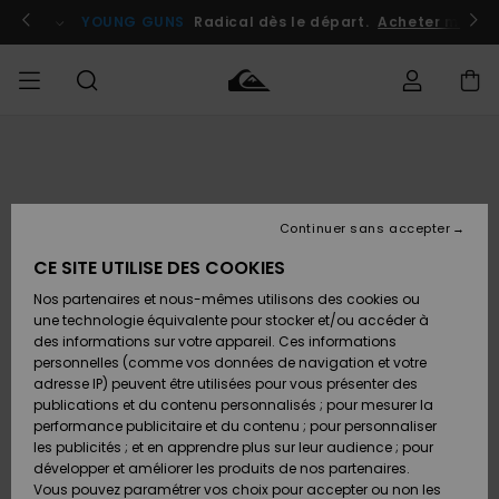
Passer
à
atuits
Se connecter / s'inscrire
YOUNG GUNS
Radical dès le départ.
Acheter maint
l'information
sur
le
produit
Accéder à
HOMME
Vêtements
Vêtements
Shop
Surf
Snow
Outlet
ma
Shop
Shop
Homme
commande
Homme
Homme
GARÇON
Continuer sans accepter
Accessoires
Accessoires
Nouveautés
Livraison
Outlet
CE SITE UTILISE DES COOKIES
FEMME
Surf
Snow
Enfant
Shop
Shop
Nos partenaires et nous-mêmes utilisons des cookies ou
Retours
Chaussures
Chaussures
A
Enfant
Enfant
une technologie équivalente pour stocker et/ou accéder à
& Tongs
& Tongs
Découvrir
SURF
des informations sur votre appareil. Ces informations
Outlet
personnelles (comme vos données de navigation et votre
Paiement
Femme
adresse IP) peuvent être utilisées pour vous présenter des
SNOW
Highlights
Snow
publications et du contenu personnalisés ; pour mesurer la
Surf
Surf
Snow
Shop
Carte
performance publicitaire et du contenu ; pour personnaliser
Femme
Cadeau
les publicités ; et en apprendre plus sur leur audience ; pour
OUTLET
développer et améliorer les produits de nos partenaires.
Communauté
Snow
Snow
Vous pouvez paramétrer vos choix pour accepter ou non les