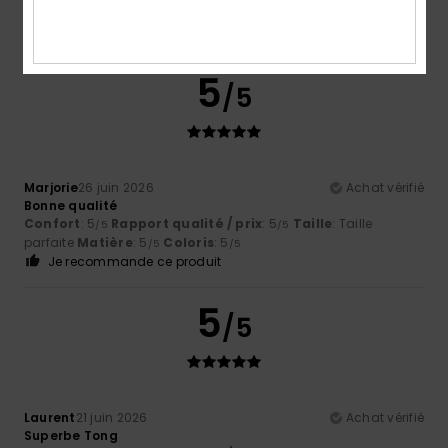
5
/5
Marjorie
26 juin 2026
Achat vérifié
Bonne qualité
Confort
: 5
Rapport qualité / prix
: 5
Taille
: Taille
/5
/5
parfaite
Matière
: 5
Coloris
: 5
/5
/5
Je recommande ce produit
5
/5
Laurent
21 juin 2026
Achat vérifié
Superbe Tong