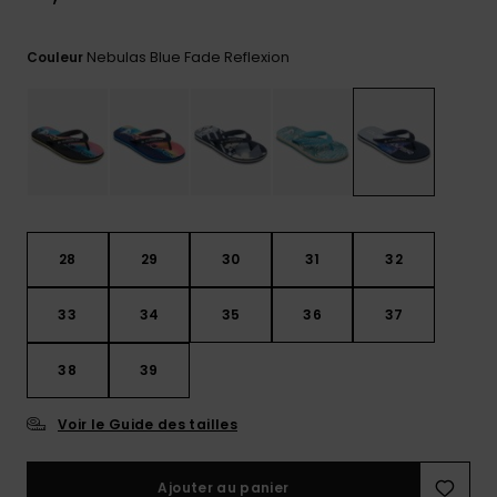
Trouvez
des
Nebulas Blue Fade Reflexion
Couleur
réponses
aux
questions
les plus
fréquentes
et notre
formulaire
de
contact.
28
29
30
31
32
Consulter
la FAQ
33
34
35
36
37
38
39
Voir le Guide des tailles
Ajouter au panier