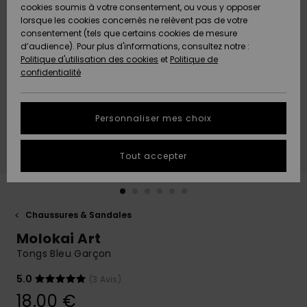
Quiksilver
A
cookies soumis à votre consentement, ou vous y opposer
Freedom
AIDE &
Découvrir
lorsque les cookies concernés ne relèvent pas de votre
CONTACT
consentement (tels que certains cookies de mesure
Nouveautés
Nouveautés
d’audience). Pour plus d'informations, consultez notre :
Protection
Politique d'utilisation des cookies
et
Politique de
des
Communauté
MAGASINS
confidentialité
données
A
A
Découvrir
Découvrir
QUIKSILVER
Guide des
APP
Personnaliser mes choix
tailles
LISTE DE
Tout accepter
SOUHAITS
Démarrez
une
conversation
pour
obtenir la
Chaussures & Sandales
réponse la
Molokai Art
plus rapide
à votre
Tongs Bleu Garçon
question.
5.0
(3 Avis)
Démarrer
une
18,00 €
conversation