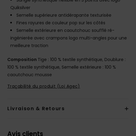
Sangle synthétique flexible en 3 points avec logo
Quiksilver
Semelle supérieure antidérapante texturisée
Fines rayures de couleur pop sur les côtés
Semelle extérieure en caoutchouc soufflé ré-
ingénierée avec crampons logo multi-angles pour une
meilleure traction
Composition
Tige : 100 % textile synthétique, Doublure :
100 % textile synthétique, Semelle extérieure : 100 %
caoutchouc mousse
Traçabilité du produit (Loi Agec)
Livraison & Retours
Avis clients