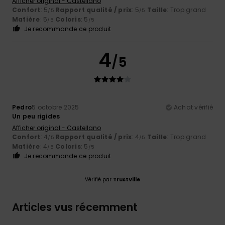
Afficher original - Castellano
Confort
: 5
Rapport qualité / prix
: 5
Taille
: Trop grand
/5
/5
Matière
: 5
Coloris
: 5
/5
/5
Je recommande ce produit
4
/5
Pedro
5 octobre 2025
Achat vérifié
Un peu rigides
Afficher original - Castellano
Confort
: 4
Rapport qualité / prix
: 4
Taille
: Trop grand
/5
/5
Matière
: 4
Coloris
: 5
/5
/5
Je recommande ce produit
Vérifié par
TrustVille
Articles vus récemment