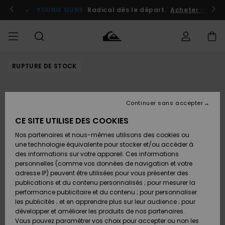
Passer
à
atuits
Se connecter / s'inscrire
YOUNG GUNS
Radical dès le départ.
Acheter maint
l'information
sur
le
produit
RUPTURE DE STOCK
Accéder à
HOMME
Vêtements
Vêtements
Shop
Surf
Snow
Outlet
ma
Shop
Shop
Homme
commande
Homme
Homme
GARÇON
Continuer sans accepter
Accessoires
Accessoires
Nouveautés
Livraison
Outlet
CE SITE UTILISE DES COOKIES
FEMME
Surf
Snow
Enfant
Shop
Shop
Nos partenaires et nous-mêmes utilisons des cookies ou
Retours
Chaussures
Chaussures
A
Enfant
Enfant
une technologie équivalente pour stocker et/ou accéder à
& Tongs
& Tongs
Découvrir
SURF
des informations sur votre appareil. Ces informations
Outlet
personnelles (comme vos données de navigation et votre
Paiement
Femme
adresse IP) peuvent être utilisées pour vous présenter des
SNOW
Highlights
Snow
publications et du contenu personnalisés ; pour mesurer la
Surf
Surf
Snow
Shop
Carte
performance publicitaire et du contenu ; pour personnaliser
Femme
Cadeau
les publicités ; et en apprendre plus sur leur audience ; pour
OUTLET
développer et améliorer les produits de nos partenaires.
Communauté
Snow
Snow
Vous pouvez paramétrer vos choix pour accepter ou non les