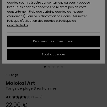
Quiksilver
A
cookies soumis à votre consentement, ou vous y opposer
Freedom
AIDE &
Découvrir
lorsque les cookies concernés ne relèvent pas de votre
CONTACT
consentement (tels que certains cookies de mesure
Nouveautés
Nouveautés
d’audience). Pour plus d'informations, consultez notre :
Protection
Politique d'utilisation des cookies
et
Politique de
des
Communauté
MAGASINS
confidentialité
données
A
A
Découvrir
Découvrir
QUIKSILVER
Guide des
APP
Personnaliser mes choix
tailles
LISTE DE
Tout accepter
SOUHAITS
Démarrez
une
conversation
pour
obtenir la
Tongs
réponse la
Molokai Art
plus rapide
à votre
Tongs de plage Bleu Homme
question.
4.0
(3 Avis)
Démarrer
une
22,00 €
conversation