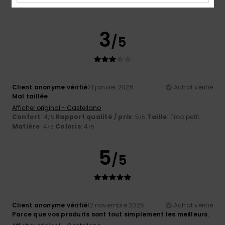
3
/5
Client anonyme vérifié
21 janvier 2026
Achat vérifié
Mal taillée
Afficher original - Castellano
Confort
: 4
Rapport qualité / prix
: 5
Taille
: Trop petit
/5
/5
Matière
: 4
Coloris
: 4
/5
/5
5
/5
Client anonyme vérifié
12 novembre 2025
Achat vérifié
Parce que vos produits sont tout simplement les meilleurs.