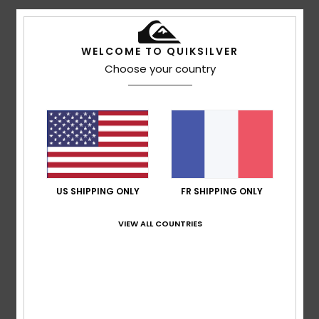
Note moyenne
4.0
WELCOME TO QUIKSILVER
Choose your country
/5
basé sur
3 avis vérifiés
depuis octobre 2025
67% de nos clients recommandent ce produit
Confort
Rapport qualité / prix
4.3
4.7
US SHIPPING ONLY
FR SHIPPING ONLY
VIEW ALL COUNTRIES
Taille
Matière
4.3
Trop petit
Trop grand
Coloris
4.7