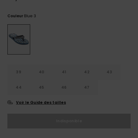
Trouvez
des
Blue 3
Couleur
réponses
aux
questions
les plus
fréquentes
et notre
formulaire
de
contact.
39
40
41
42
43
Consulter
la FAQ
44
45
46
47
Voir le Guide des tailles
Indisponible