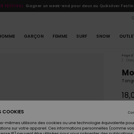
ER FESTIVAL
Gagner un week-end pour deux au Quiksilver Festiv
Q
HOMME
GARÇON
FEMME
SURF
SNOW
OUTLE
Page d'
Chau
Mo
Tongs
18,
ES COOKIES
Con
Coule
us-mêmes utilisons des cookies ou une technologie équivalente pour
tions sur votre appareil. Ces informations personnelles (comme v
resse IP) peuvent être utilisées pour vous présenter des publications