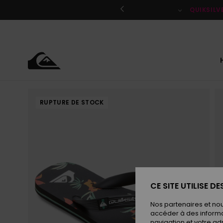
Passer
à
QUIKSILV
l'information
sur
le
produit
RUPTURE DE STOCK
CE SITE UTILISE D
Nos partenaires et no
accéder à des informa
navigation et votre ad