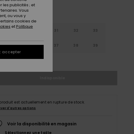
les publicités ; et
rtenaires. Vous
nt, ou vous y
ertains cookies de
ookies
et
Politique
29
30
31
32
33
4
35
36
37
38
39
t accepter
ir le Guide des tailles
Indisponible
produit est actuellement en rupture de stock.
uver d'autres options
Voir la disponibilité en magasin
Sélectionnez une taille