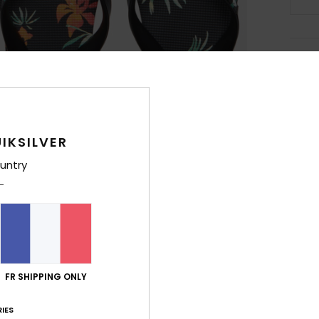
Deta
Tongs
Style
IKSILVER
Carac
untry
M
S
ant
S
avec
d'a
FR SHIPPING ONLY
L
A
IES