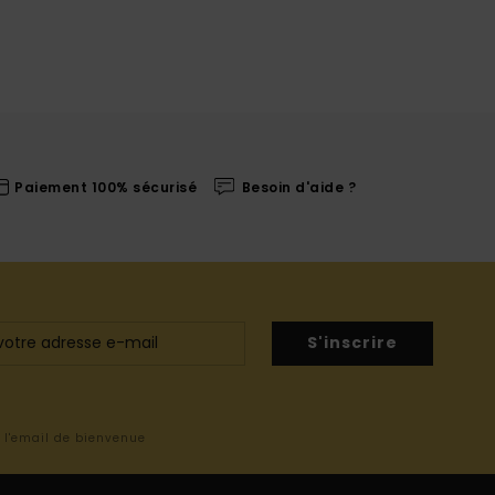
Paiement 100% sécurisé
Besoin d'aide ?
S'inscrire
s l'email de bienvenue