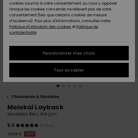
Quiksilver
A
cookies soumis à votre consentement, ou vous y opposer
Freedom
AIDE &
Découvrir
lorsque les cookies concernés ne relèvent pas de votre
CONTACT
consentement (tels que certains cookies de mesure
Nouveautés
Nouveautés
d’audience). Pour plus d'informations, consultez notre :
Protection
Politique d'utilisation des cookies
et
Politique de
des
Communauté
MAGASINS
confidentialité
données
A
A
Découvrir
Découvrir
QUIKSILVER
Guide des
APP
Personnaliser mes choix
tailles
LISTE DE
Tout accepter
SOUHAITS
Démarrez
une
conversation
pour
obtenir la
Chaussures & Sandales
réponse la
Molokai Layback
plus rapide
à votre
Sandales Bleu Garçon
question.
5.0
(5 Avis)
Démarrer
une
22,99 €
50%
conversation