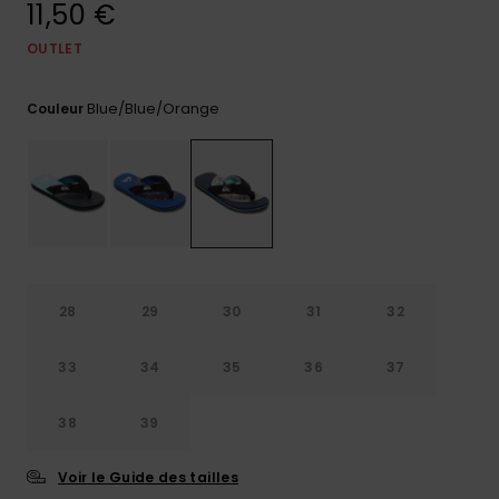
11,50 €
Trouvez
des
OUTLET
réponses
aux
Blue/blue/orange
questions
Couleur
les plus
fréquentes
et notre
formulaire
de
contact.
Consulter
la FAQ
28
29
30
31
32
33
34
35
36
37
38
39
Voir le Guide des tailles