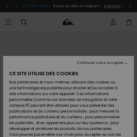
Passer
à
atuits
Se connecter / s'inscrire
YOUNG GUNS
Radical dès le départ.
Acheter maint
l'information
sur
le
produit
Accéder à
HOMME
Vêtements
Vêtements
Shop
Surf
Snow
Outlet
ma
Shop
Shop
Homme
commande
Homme
Homme
GARÇON
Continuer sans accepter
Accessoires
Accessoires
Nouveautés
Livraison
Outlet
CE SITE UTILISE DES COOKIES
FEMME
Surf
Snow
Enfant
Shop
Shop
Nos partenaires et nous-mêmes utilisons des cookies ou
Retours
Chaussures
Chaussures
A
Enfant
Enfant
une technologie équivalente pour stocker et/ou accéder à
& Tongs
& Tongs
Découvrir
SURF
des informations sur votre appareil. Ces informations
Outlet
personnelles (comme vos données de navigation et votre
Paiement
Femme
adresse IP) peuvent être utilisées pour vous présenter des
SNOW
Highlights
Snow
publications et du contenu personnalisés ; pour mesurer la
Surf
Surf
Snow
Shop
Carte
performance publicitaire et du contenu ; pour personnaliser
Femme
Cadeau
les publicités ; et en apprendre plus sur leur audience ; pour
OUTLET
développer et améliorer les produits de nos partenaires.
Communauté
Snow
Snow
Vous pouvez paramétrer vos choix pour accepter ou non les