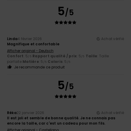
5
/5
Linda
4 février 2026
Achat vérifié
Magnifique et confortable
Afficher original - Deutsch
Confort
: 5
Rapport qualité / prix
: 5
Taille
: Taille
/5
/5
parfaite
Matière
: 5
Coloris
: 5
/5
/5
Je recommande ce produit
5
/5
Réka
22 janvier 2026
Achat vérifié
Il est joli et semble de bonne qualité. Je ne connais pas
encore la taille, car c'est un cadeau pour mon fils.
Afficher original - Castellano