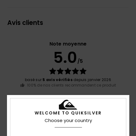
Avis clients
Note moyenne
5.0
/5
basé sur
5 avis vérifiés
depuis janvier 2026
100% de nos clients recommandent ce produit
Confort
Rapport qualité / prix
4.8
5.0
WELCOME TO QUIKSILVER
Choose your country
Taille
Matière
5.0
Trop petit
Trop grand