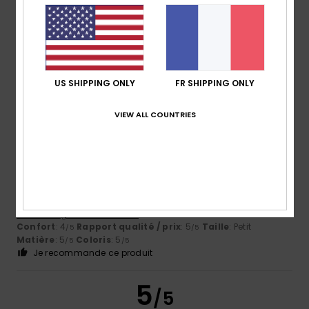
Coloris
5.0
US SHIPPING ONLY
FR SHIPPING ONLY
5
VIEW ALL COUNTRIES
/5
Maria
16 juillet 2026
Achat vérifié
J'ai aimé ce produit
Afficher original - Castellano
Confort
: 4
Rapport qualité / prix
: 5
Taille
: Petit
/5
/5
Matière
: 5
Coloris
: 5
/5
/5
Je recommande ce produit
5
/5