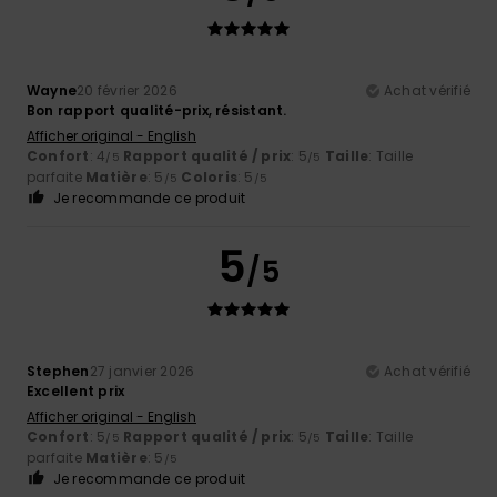
Wayne
20 février 2026
Achat vérifié
Bon rapport qualité-prix, résistant.
Afficher original - English
Confort
: 4
Rapport qualité / prix
: 5
Taille
: Taille
/5
/5
parfaite
Matière
: 5
Coloris
: 5
/5
/5
Je recommande ce produit
5
/5
Stephen
27 janvier 2026
Achat vérifié
Excellent prix
Afficher original - English
Confort
: 5
Rapport qualité / prix
: 5
Taille
: Taille
/5
/5
parfaite
Matière
: 5
/5
Je recommande ce produit