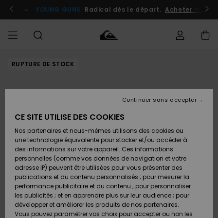
Passer
à
atuits
Se connecter / s'inscrire
YOUNG GUNS
Radical dès le départ.
Acheter maint
l'information
sur
le
produit
RUPTURE DE STOCK
Accéder à
HOMME
Vêtements
Vêtements
Shop
Surf
Snow
Outlet
ma
Shop
Shop
Homme
commande
Homme
Homme
GARÇON
Continuer sans accepter
Accessoires
Accessoires
Nouveautés
Livraison
Outlet
CE SITE UTILISE DES COOKIES
FEMME
Surf
Snow
Enfant
Shop
Shop
Nos partenaires et nous-mêmes utilisons des cookies ou
Retours
Chaussures
Chaussures
A
Enfant
Enfant
une technologie équivalente pour stocker et/ou accéder à
& Tongs
& Tongs
Découvrir
SURF
des informations sur votre appareil. Ces informations
Outlet
personnelles (comme vos données de navigation et votre
Paiement
Femme
adresse IP) peuvent être utilisées pour vous présenter des
SNOW
Highlights
Snow
publications et du contenu personnalisés ; pour mesurer la
Surf
Surf
Snow
Shop
Carte
performance publicitaire et du contenu ; pour personnaliser
Femme
Cadeau
les publicités ; et en apprendre plus sur leur audience ; pour
OUTLET
développer et améliorer les produits de nos partenaires.
Communauté
Snow
Snow
Vous pouvez paramétrer vos choix pour accepter ou non les