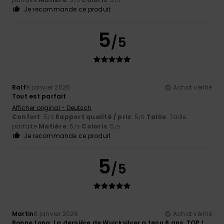
/5
/5
Je recommande ce produit
5
/5
Ralf
8 janvier 2026
Achat vérifié
Tout est parfait
Afficher original - Deutsch
Confort
: 5
Rapport qualité / prix
: 5
Taille
: Taille
/5
/5
parfaite
Matière
: 5
Coloris
: 5
/5
/5
Je recommande ce produit
5
/5
Martin
8 janvier 2026
Achat vérifié
Bonne tong. La dernière de Wuicksilver a tenu 8 ans. TOP !