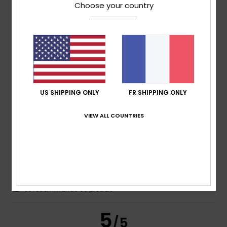
Choose your country
Steve
18 mars 2026
Achat vérifié
Article soldé à 70%
Confort
: 5
Rapport qualité / prix
: 4
Taille
: Taille
/5
/5
parfaite
Matière
: 5
Coloris
: 5
/5
/5
Je recommande ce produit
US SHIPPING ONLY
FR SHIPPING ONLY
5
/5
VIEW ALL COUNTRIES
Serge
9 mars 2026
Achat vérifié
CONFORTABLE
Confort
: 5
Rapport qualité / prix
: 5
Taille
: Taille
/5
/5
parfaite
Matière
: 5
Coloris
: 5
/5
/5
Je recommande ce produit
5
/5