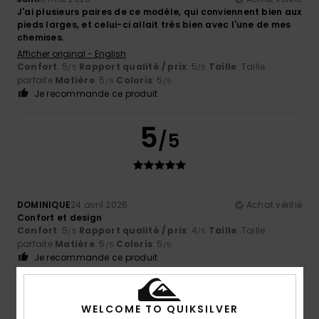
J'ai plusieurs paires de ce modèle, qui conviennent bien aux
pieds larges, et celui-ci allait très bien avec l'une de mes
chemises.
Afficher original - English
Confort
: 5
Rapport qualité / prix
: 5
Taille
: Taille
/5
/5
parfaite
Matière
: 5
Coloris
: 5
/5
/5
Je recommande ce produit
5
/5
DOMINIQUE
24 avril 2026
Achat vérifié
Confort et design
Confort
: 5
Rapport qualité / prix
: 4
Taille
: Taille
/5
/5
parfaite
Matière
: 5
Coloris
: 5
/5
/5
Je recommande ce produit
5
/5
WELCOME TO QUIKSILVER