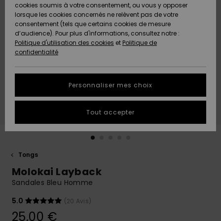
Quiksilver
A
cookies soumis à votre consentement, ou vous y opposer
Freedom
AIDE &
Découvrir
lorsque les cookies concernés ne relèvent pas de votre
CONTACT
consentement (tels que certains cookies de mesure
Nouveautés
Nouveautés
d’audience). Pour plus d'informations, consultez notre :
Protection
Politique d'utilisation des cookies
et
Politique de
des
Communauté
MAGASINS
confidentialité
données
A
A
Découvrir
Découvrir
QUIKSILVER
Guide des
APP
Personnaliser mes choix
tailles
LISTE DE
Tout accepter
SOUHAITS
Démarrez
une
conversation
pour
obtenir la
Tongs
réponse la
Molokai Layback
plus rapide
à votre
Sandales Bleu Homme
question.
5.0
(20 Avis)
Démarrer
une
25,00 €
conversation