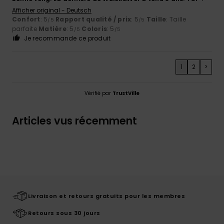
Afficher original - Deutsch
Confort
: 5
Rapport qualité / prix
: 5
Taille
: Taille
/5
/5
parfaite
Matière
: 5
Coloris
: 5
/5
/5
Je recommande ce produit
1
2
>
Vérifié par
TrustVille
Articles vus récemment
Livraison et retours gratuits pour les membres
Retours sous 30 jours