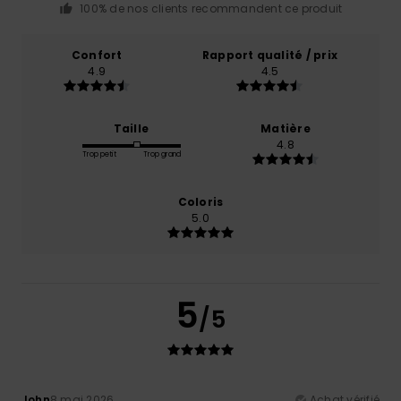
100% de nos clients recommandent ce produit
Confort
Rapport qualité / prix
4.9
4.5
Taille
Matière
4.8
Trop petit
Trop grand
Coloris
5.0
5
/5
John
8 mai 2026
Achat vérifié