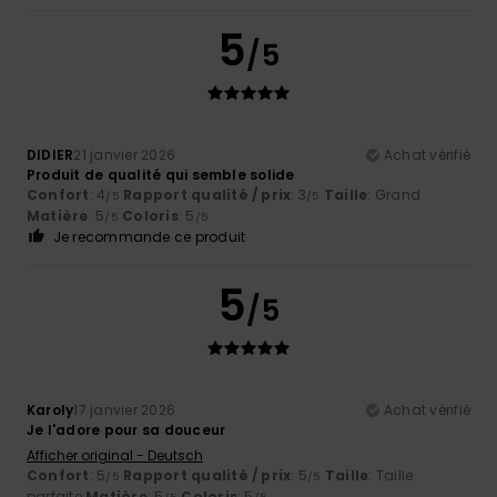
5
/5
DIDIER
21 janvier 2026
Achat vérifié
Produit de qualité qui semble solide
Confort
: 4
Rapport qualité / prix
: 3
Taille
: Grand
/5
/5
Matière
: 5
Coloris
: 5
/5
/5
Je recommande ce produit
5
/5
Karoly
17 janvier 2026
Achat vérifié
Je l'adore pour sa douceur
Afficher original - Deutsch
Confort
: 5
Rapport qualité / prix
: 5
Taille
: Taille
/5
/5
parfaite
Matière
: 5
Coloris
: 5