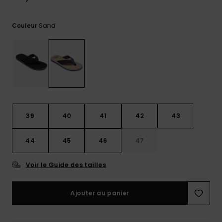
Trouvez
des
Sand
Couleur
réponses
aux
questions
les plus
fréquentes
et notre
formulaire
de
contact.
39
40
41
42
43
Consulter
la FAQ
44
45
46
47
Voir le Guide des tailles
Ajouter au panier