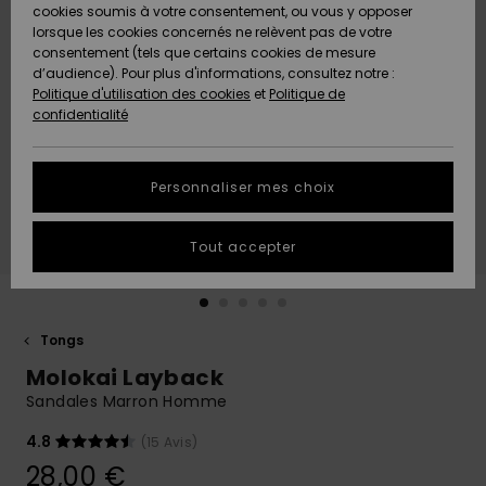
Quiksilver
A
cookies soumis à votre consentement, ou vous y opposer
Freedom
AIDE &
Découvrir
lorsque les cookies concernés ne relèvent pas de votre
CONTACT
consentement (tels que certains cookies de mesure
Nouveautés
Nouveautés
d’audience). Pour plus d'informations, consultez notre :
Protection
Politique d'utilisation des cookies
et
Politique de
des
Communauté
MAGASINS
confidentialité
données
A
A
Découvrir
Découvrir
QUIKSILVER
Guide des
APP
Personnaliser mes choix
tailles
LISTE DE
Tout accepter
SOUHAITS
Démarrez
une
conversation
pour
obtenir la
Tongs
réponse la
Molokai Layback
plus rapide
à votre
Sandales Marron Homme
question.
4.8
(15 Avis)
Démarrer
une
28,00 €
conversation