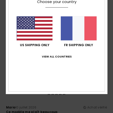
Choose your country
Je recommande ce produit
5
/5
Felix
13 juillet 2026
Achat vérifié
US SHIPPING ONLY
FR SHIPPING ONLY
Le prix est très intéressant
Afficher original - Castellano
VIEW ALL COUNTRIES
Confort
: 5
Rapport qualité / prix
: 5
Taille
: Taille
/5
/5
parfaite
Matière
: 5
Coloris
: 5
/5
/5
Je recommande ce produit
5
/5
Mario
10 juillet 2026
Achat vérifié
Ce modèle me plaît beaucoup