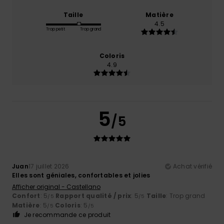
Taille
Matière
4.5
Trop petit
Trop grand
Coloris
4.9
5
/5
Juan
17 juillet 2026
Achat vérifié
Elles sont géniales, confortables et jolies
Afficher original - Castellano
Confort
: 5
Rapport qualité / prix
: 5
Taille
: Trop grand
/5
/5
Matière
: 5
Coloris
: 5
/5
/5
Je recommande ce produit