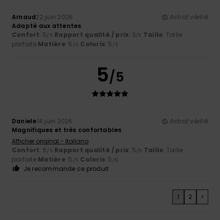
Arnaud
22 juin 2026
Achat vérifié
Adapté aux attentes
Confort
: 5
Rapport qualité / prix
: 3
Taille
: Taille
/5
/5
parfaite
Matière
: 5
Coloris
: 5
/5
/5
5
/5
Daniele
14 juin 2026
Achat vérifié
Magnifiques et très confortables
Afficher original - Italiano
Confort
: 5
Rapport qualité / prix
: 5
Taille
: Taille
/5
/5
parfaite
Matière
: 5
Coloris
: 5
/5
/5
Je recommande ce produit
1
2
>