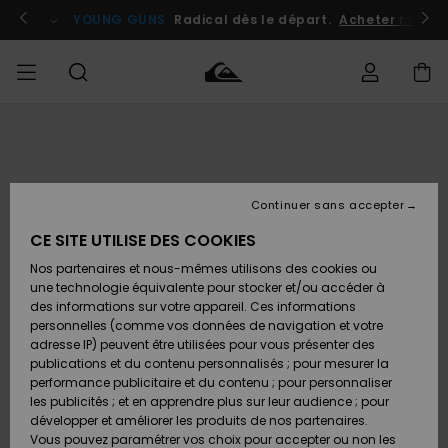
Passer
à
atuits
Se connecter / s'inscrire
YOUNG GUNS
Radical dès le départ.
Acheter maint
l'information
sur
le
produit
Accéder à
HOMME
Vêtements
Vêtements
Shop
Surf
Snow
Outlet
ma
Shop
Shop
Homme
commande
Homme
Homme
GARÇON
Continuer sans accepter
Accessoires
Accessoires
Nouveautés
Livraison
Outlet
CE SITE UTILISE DES COOKIES
FEMME
Surf
Snow
Enfant
Shop
Shop
Nos partenaires et nous-mêmes utilisons des cookies ou
Retours
Chaussures
Chaussures
A
Enfant
Enfant
une technologie équivalente pour stocker et/ou accéder à
& Tongs
& Tongs
Découvrir
SURF
des informations sur votre appareil. Ces informations
Outlet
personnelles (comme vos données de navigation et votre
Paiement
Femme
adresse IP) peuvent être utilisées pour vous présenter des
SNOW
Highlights
Snow
publications et du contenu personnalisés ; pour mesurer la
Surf
Surf
Snow
Shop
Carte
performance publicitaire et du contenu ; pour personnaliser
Femme
Cadeau
les publicités ; et en apprendre plus sur leur audience ; pour
OUTLET
développer et améliorer les produits de nos partenaires.
Communauté
Snow
Snow
Vous pouvez paramétrer vos choix pour accepter ou non les