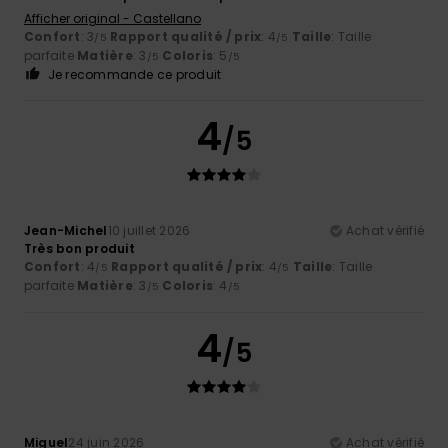
Afficher original - Castellano
Confort
: 3
Rapport qualité / prix
: 4
Taille
: Taille
/5
/5
parfaite
Matière
: 3
Coloris
: 5
/5
/5
Je recommande ce produit
4
/5
Jean-Michel
10 juillet 2026
Achat vérifié
Très bon produit
Confort
: 4
Rapport qualité / prix
: 4
Taille
: Taille
/5
/5
parfaite
Matière
: 3
Coloris
: 4
/5
/5
4
/5
Miguel
24 juin 2026
Achat vérifié