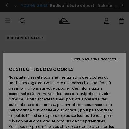
Passer
à
atuits
Se connecter / s'inscrire
YOUNG GUNS
Radical dès le départ.
Acheter maint
l'information
sur
le
produit
RUPTURE DE STOCK
Accéder à
HOMME
Vêtements
Vêtements
Shop
Surf
Snow
Outlet
ma
Shop
Shop
Homme
commande
Homme
Homme
GARÇON
Continuer sans accepter
Accessoires
Accessoires
Nouveautés
Livraison
Outlet
CE SITE UTILISE DES COOKIES
FEMME
Surf
Snow
Enfant
Shop
Shop
Nos partenaires et nous-mêmes utilisons des cookies ou
Retours
Chaussures
Chaussures
A
Enfant
Enfant
une technologie équivalente pour stocker et/ou accéder à
& Tongs
& Tongs
Découvrir
SURF
des informations sur votre appareil. Ces informations
Outlet
personnelles (comme vos données de navigation et votre
Paiement
Femme
adresse IP) peuvent être utilisées pour vous présenter des
SNOW
Highlights
Snow
publications et du contenu personnalisés ; pour mesurer la
Surf
Surf
Snow
Shop
Carte
performance publicitaire et du contenu ; pour personnaliser
Femme
Cadeau
les publicités ; et en apprendre plus sur leur audience ; pour
OUTLET
développer et améliorer les produits de nos partenaires.
Communauté
Snow
Snow
Vous pouvez paramétrer vos choix pour accepter ou non les