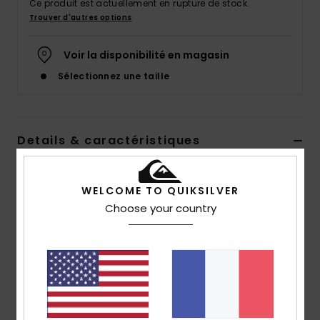
Ce produit est actuellement en rupture de stock.
Trouver d'autres options
Voir la disponibilité en magasin
Sélectionnez une taille
Details & caractéristiques
Tongs Bleu Homme
WELCOME TO QUIKSILVER
Style
AQYL101263
Code couleur
xbbb
Choose your country
Caractéristiques
Bride :
bride 3 points souple en caoutchouc
Logotage Quiksilver et logo Mountain & Wave moulé
Semelle intérieure :
semelle intérieure texturée et
antidérapante