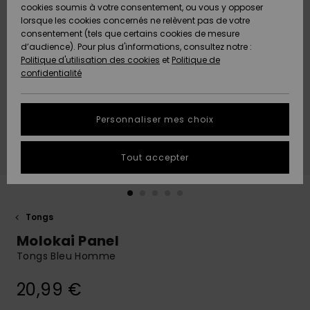
Quiksilver
A
cookies soumis à votre consentement, ou vous y opposer
Freedom
AIDE &
Découvrir
lorsque les cookies concernés ne relèvent pas de votre
CONTACT
consentement (tels que certains cookies de mesure
Nouveautés
Nouveautés
d’audience). Pour plus d'informations, consultez notre :
Protection
Politique d'utilisation des cookies
et
Politique de
des
Communauté
MAGASINS
confidentialité
données
A
A
Découvrir
Découvrir
QUIKSILVER
Guide des
APP
Personnaliser mes choix
tailles
LISTE DE
Tout accepter
SOUHAITS
Démarrez
une
conversation
pour
obtenir la
Tongs
réponse la
Molokai Panel
plus rapide
à votre
Tongs Bleu Homme
question.
20,99 €
Démarrer
une
conversation