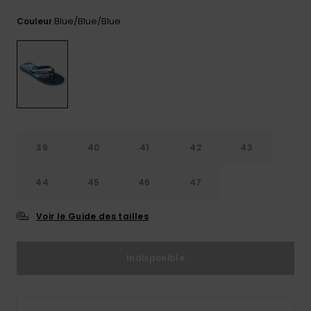
Trouvez
Blue/blue/blue
Couleur
des
réponses
aux
questions
les plus
fréquentes
et notre
formulaire
de
contact.
39
40
41
42
43
Consulter
la FAQ
44
45
46
47
Voir le Guide des tailles
Indisponible