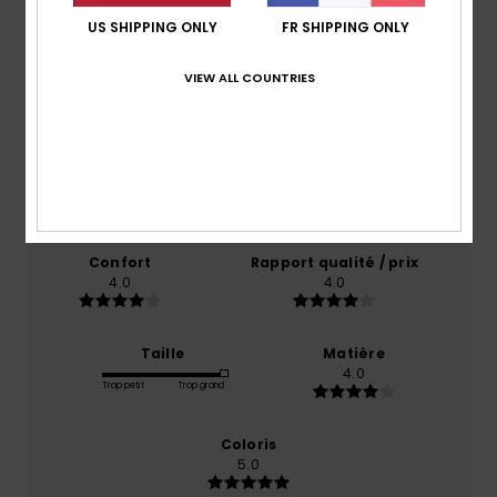
US SHIPPING ONLY
FR SHIPPING ONLY
Note moyenne
4.0
VIEW ALL COUNTRIES
/5
basé sur
1 avis vérifiés
depuis octobre 2025
100% de nos clients recommandent ce produit
Confort
Rapport qualité / prix
4.0
4.0
Taille
Matière
4.0
Trop petit
Trop grand
Coloris
5.0