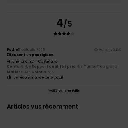
4
/5
Pedro
5 octobre 2025
Achat vérifié
Elles sont un peu rigides.
Afficher original - Castellano
Confort
: 4
Rapport qualité / prix
: 4
Taille
: Trop grand
/5
/5
Matière
: 4
Coloris
: 5
/5
/5
Je recommande ce produit
Vérifié par
TrustVille
Articles vus récemment