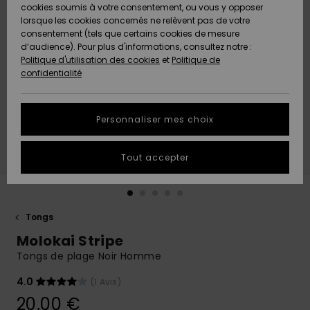
Quiksilver
A
cookies soumis à votre consentement, ou vous y opposer
Freedom
AIDE &
Découvrir
lorsque les cookies concernés ne relèvent pas de votre
CONTACT
consentement (tels que certains cookies de mesure
Nouveautés
Nouveautés
d’audience). Pour plus d'informations, consultez notre :
Protection
Politique d'utilisation des cookies
et
Politique de
des
Communauté
MAGASINS
confidentialité
données
A
A
Découvrir
Découvrir
QUIKSILVER
Guide des
APP
Personnaliser mes choix
tailles
LISTE DE
Tout accepter
SOUHAITS
Démarrez
une
conversation
pour
obtenir la
Tongs
réponse la
Molokai Stripe
plus rapide
à votre
Tongs de plage Noir Homme
question.
4.0
(1 Avis)
Démarrer
une
20,00 €
conversation