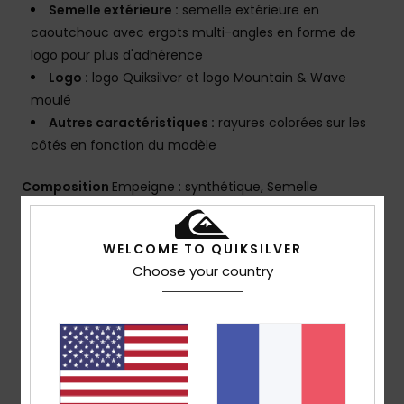
Semelle extérieure :
semelle extérieure en
caoutchouc avec ergots multi-angles en forme de
logo pour plus d'adhérence
Logo :
logo Quiksilver et logo Mountain & Wave
moulé
Autres caractéristiques :
rayures colorées sur les
côtés en fonction du modèle
Composition
Empeigne : synthétique, Semelle
extérieure : caoutchouc expansé
Traçabilité du produit (Loi Agec)
WELCOME TO QUIKSILVER
Choose your country
Livraison & Retours
Avis clients