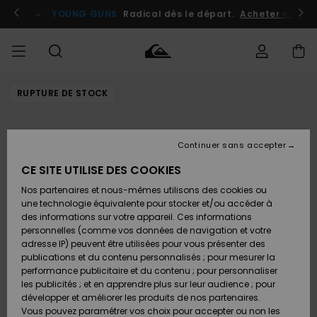
Passer
à
atuits
Se connecter / s'inscrire
YOUNG GUNS
Radical dès le départ.
Acheter maint
l'information
sur
le
produit
RUPTURE DE STOCK
Accéder à
HOMME
Vêtements
Vêtements
Shop
Surf
Snow
Outlet
ma
Shop
Shop
Homme
commande
Homme
Homme
GARÇON
Continuer sans accepter
Accessoires
Accessoires
Nouveautés
Livraison
Outlet
CE SITE UTILISE DES COOKIES
FEMME
Surf
Snow
Enfant
Shop
Shop
Nos partenaires et nous-mêmes utilisons des cookies ou
Retours
Chaussures
Chaussures
A
Enfant
Enfant
une technologie équivalente pour stocker et/ou accéder à
& Tongs
& Tongs
Découvrir
SURF
des informations sur votre appareil. Ces informations
Outlet
personnelles (comme vos données de navigation et votre
Paiement
Femme
adresse IP) peuvent être utilisées pour vous présenter des
SNOW
Highlights
Snow
publications et du contenu personnalisés ; pour mesurer la
Surf
Surf
Snow
Shop
Carte
performance publicitaire et du contenu ; pour personnaliser
Femme
Cadeau
les publicités ; et en apprendre plus sur leur audience ; pour
OUTLET
développer et améliorer les produits de nos partenaires.
Communauté
Snow
Snow
Vous pouvez paramétrer vos choix pour accepter ou non les