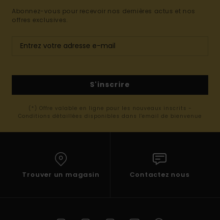
Abonnez-vous pour recevoir nos dernières actus et nos
offres exclusives.
S'inscrire
(*) Offre valable en ligne pour les nouveaux inscrits -
Conditions détaillées disponibles dans l'email de bienvenue
Trouver un magasin
Contactez nous