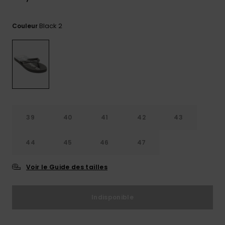
Trouvez
des
Black 2
Couleur
réponses
aux
questions
les plus
fréquentes
et notre
formulaire
de
contact.
39
40
41
42
43
Consulter
la FAQ
44
45
46
47
Voir le Guide des tailles
Indisponible