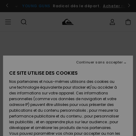
Passer
à
atuits
Se connecter / s'inscrire
YOUNG GUNS
Radical dès le départ.
Acheter maint
l'information
sur
le
produit
Accéder à
HOMME
Vêtements
Vêtements
Shop
Surf
Snow
Outlet
ma
Shop
Shop
Homme
commande
Homme
Homme
GARÇON
Continuer sans accepter
Accessoires
Accessoires
Nouveautés
Livraison
Outlet
CE SITE UTILISE DES COOKIES
FEMME
Surf
Snow
Enfant
Shop
Shop
Nos partenaires et nous-mêmes utilisons des cookies ou
Retours
Chaussures
Chaussures
A
Enfant
Enfant
une technologie équivalente pour stocker et/ou accéder à
& Tongs
& Tongs
Découvrir
SURF
des informations sur votre appareil. Ces informations
Outlet
personnelles (comme vos données de navigation et votre
Paiement
Femme
adresse IP) peuvent être utilisées pour vous présenter des
SNOW
Highlights
Snow
publications et du contenu personnalisés ; pour mesurer la
Surf
Surf
Snow
Shop
Carte
performance publicitaire et du contenu ; pour personnaliser
Femme
Cadeau
les publicités ; et en apprendre plus sur leur audience ; pour
OUTLET
développer et améliorer les produits de nos partenaires.
Communauté
Snow
Snow
Vous pouvez paramétrer vos choix pour accepter ou non les