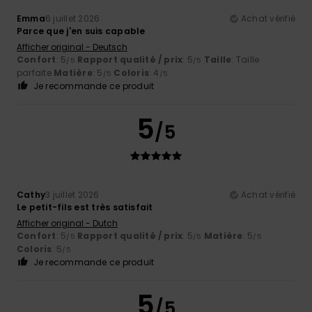
Emma
6 juillet 2026
Achat vérifié
Parce que j'en suis capable
Afficher original - Deutsch
Confort
: 5
Rapport qualité / prix
: 5
Taille
: Taille
/5
/5
parfaite
Matière
: 5
Coloris
: 4
/5
/5
Je recommande ce produit
5
/5
Cathy
3 juillet 2026
Achat vérifié
Le petit-fils est très satisfait
Afficher original - Dutch
Confort
: 5
Rapport qualité / prix
: 5
Matière
: 5
/5
/5
/5
Coloris
: 5
/5
Je recommande ce produit
5
/5