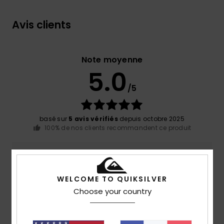
Avis clients
Note moyenne
5.0
/5
basé sur
5 avis vérifiés
depuis octobre 2025
100% de nos clients recommandent ce produit
Confort
Rapport qualité / prix
5.0
4.8
WELCOME TO QUIKSILVER
Choose your country
Taille
Matière
5.0
Trop petit
Trop grand