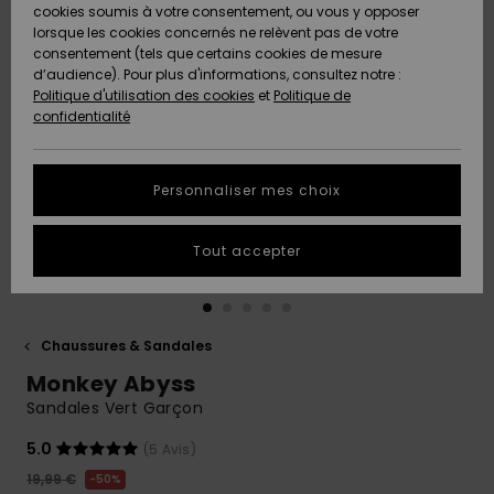
Quiksilver
A
cookies soumis à votre consentement, ou vous y opposer
Freedom
AIDE &
Découvrir
lorsque les cookies concernés ne relèvent pas de votre
CONTACT
consentement (tels que certains cookies de mesure
Nouveautés
Nouveautés
d’audience). Pour plus d'informations, consultez notre :
Protection
Politique d'utilisation des cookies
et
Politique de
des
Communauté
MAGASINS
confidentialité
données
A
A
Découvrir
Découvrir
QUIKSILVER
Guide des
APP
Personnaliser mes choix
tailles
LISTE DE
Tout accepter
SOUHAITS
Démarrez
une
conversation
pour
obtenir la
Chaussures & Sandales
réponse la
Monkey Abyss
plus rapide
à votre
Sandales Vert Garçon
question.
5.0
(5 Avis)
Démarrer
une
19,99 €
50%
conversation