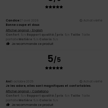
Candice
27 avril 2026
Achat vérifié
Bonne coupe et doux
Afficher original - English
Confort
: 5
Rapport qualité / prix
: 5
Taille
: Taille
/5
/5
parfaite
Matière
: 5
Coloris
: 5
/5
/5
Je recommande ce produit
5
/5
Ani
5 octobre 2025
Achat vérifié
Je les adore, elles sont magnifiques et confortables.
Afficher original - Castellano
Confort
: 5
Rapport qualité / prix
: 5
Taille
: Taille
/5
/5
parfaite
Matière
: 5
Coloris
: 5
/5
/5
Je recommande ce produit