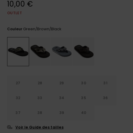
10,00 €
Trouvez
des
OUTLET
réponses
aux
Green/brown/black
questions
Couleur
les plus
fréquentes
et notre
formulaire
de
contact.
Consulter
la FAQ
27
28
29
30
31
32
33
34
35
36
37
38
39
40
Voir le Guide des tailles