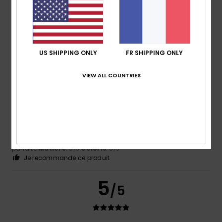
Coloris
4.8
US SHIPPING ONLY
FR SHIPPING ONLY
5
/5
VIEW ALL COUNTRIES
Kim
13 juillet 2026
Achat vérifié
top produit !
Confort
: 5
Rapport qualité / prix
: 4
Taille
: Taille
/5
/5
parfaite
Matière
: 5
Coloris
: 5
/5
/5
Je recommande ce produit
5
/5