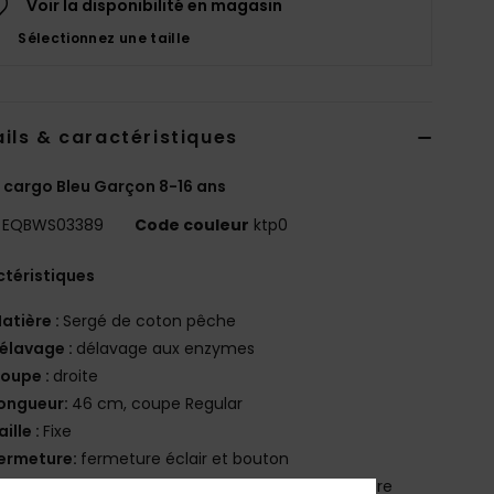
Voir la disponibilité en magasin
Sélectionnez une taille
ils & caractéristiques
 cargo Bleu Garçon 8-16 ans
EQBWS03389
Code couleur
ktp0
téristiques
atière :
Sergé de coton pêche
élavage :
délavage aux enzymes
oupe :
droite
ongueur:
46 cm, coupe Regular
aille :
Fixe
ermeture:
fermeture éclair et bouton
oches :
Poche fendue à l’avant, passepoil à l’arrière