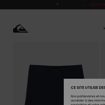
Passer
à
QUIKSILV
l'information
sur
le
produit
CE SITE UTILISE D
Nos partenaires et no
accéder à des informa
navigation et votre ad