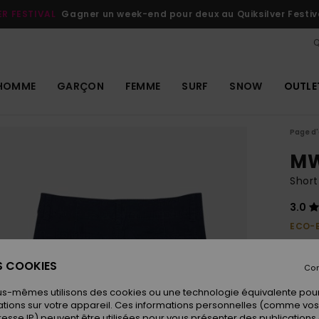
ER FESTIVAL
Gagner un week-end pour deux au Quiksilver Festiv
Q
HOMME
GARÇON
FEMME
SURF
SNOW
OUTLE
Page d'
MW
Short
3.0
ECO-
40,00
20,
ES COOKIES
Con
OUTL
us-mêmes utilisons des cookies ou une technologie équivalente pour
tions sur votre appareil. Ces informations personnelles (comme v
resse IP) peuvent être utilisées pour vous présenter des publications