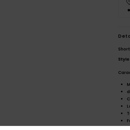
Deta
Short
Style
Carac
M
d
C
L
T
F
P