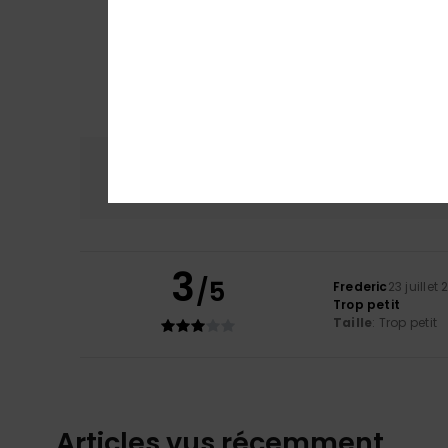
Confort
Rap
NaN
3
/5
Frederic
23 juillet
Trop petit
Taille
: Trop petit
Articles vus récemment