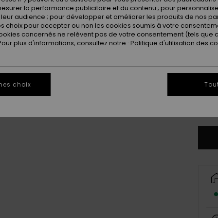
Coule
esurer la performance publicitaire et du contenu ; pour personnaliser 
leur audience ; pour développer et améliorer les produits de nos pa
 choix pour accepter ou non les cookies soumis à votre consenteme
ookies concernés ne relèvent pas de votre consentement (tels que c
ur plus d'informations, consultez notre :
Politique d'utilisation des c
mes choix
Tou
8
Vo