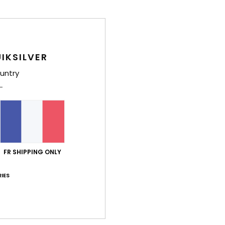
ave
P
É
IKSILVER
Comp
élast
untry
Traça
Livr
FR SHIPPING ONLY
IES
Note moyenne