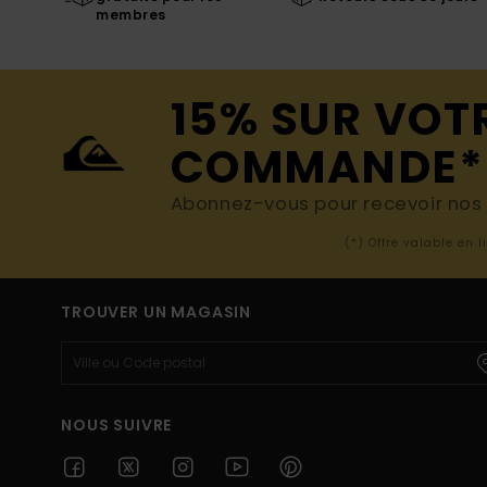
membres
15% SUR VOT
COMMANDE*
Abonnez-vous pour recevoir nos d
(*) Offre valable en 
TROUVER UN MAGASIN
NOUS SUIVRE