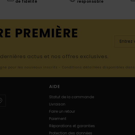
de fidélité
responsable
RE PREMIÈRE
ernières actus et nos offres exclusives.
ligne pour les nouveaux inscrits - Conditions détaillées disponibles dan
AIDE
Statut de la commande
Livraison
Faire un retour
Paiement
Réparations et garanties
Protection des données